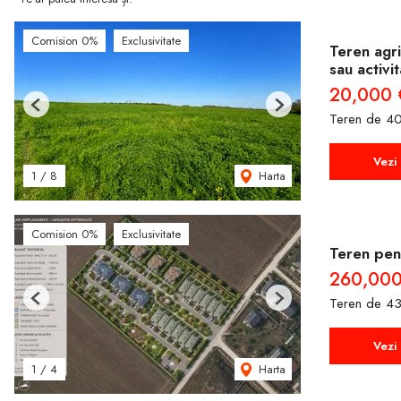
Comision 0%
Exclusivitate
Teren agri
sau activi
20,000 
Previous
Next
Teren de 40
Vezi 
Harta
1
/
8
Comision 0%
Exclusivitate
Teren pent
260,000
Teren de 43
Previous
Next
Vezi 
Harta
1
/
4