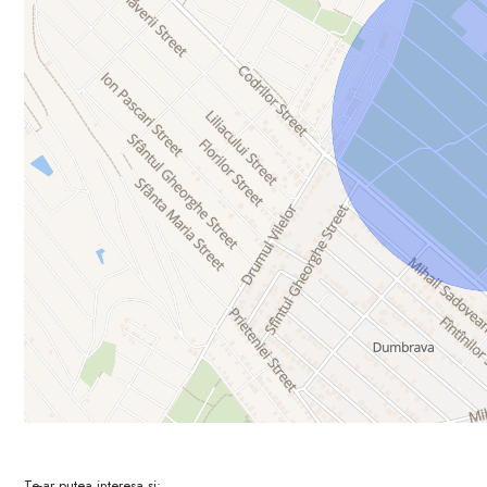
* Acte în regulă, pregătite pentru o tranzacție sigură și transparent
* Posibilitate de schimbare a destinației în teren pentru construcție
Prin RE/MAX Elite, beneficiezi de profesionalism, consiliere comple
Contact: 060 462 023
Programează o vizionare și descoperă cum acest teren poate deven
Te-ar putea interesa și: