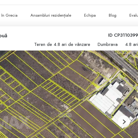
ii în Grecia
Ansambluri rezidențiale
Echipa
Blog
Evalu
ouă
ID CP3110399
Teren de 4.8 ari de vânzare
Dumbrava
4.8 ari
Next