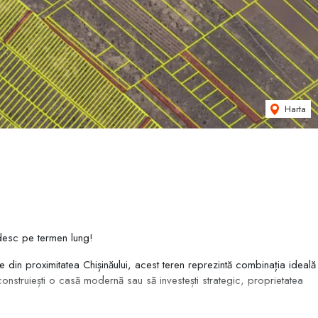
Harta
ândesc pe termen lung!
e din proximitatea Chișinăului, acest teren reprezintă combinația ideală
să construiești o casă modernă sau să investești strategic, proprietatea