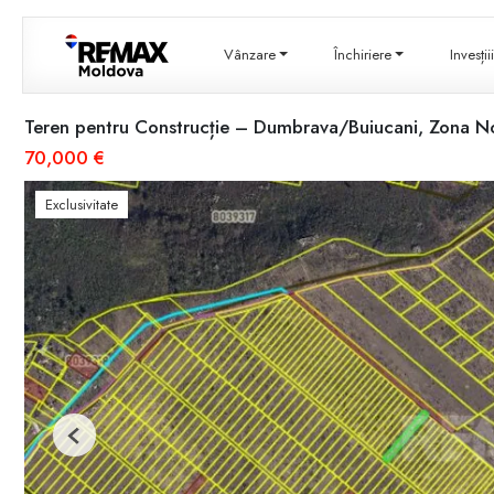
Vânzare
Închiriere
Invesți
Teren pentru Construcție – Dumbrava/Buiucani, Zona N
70,000 €
Exclusivitate
Previous