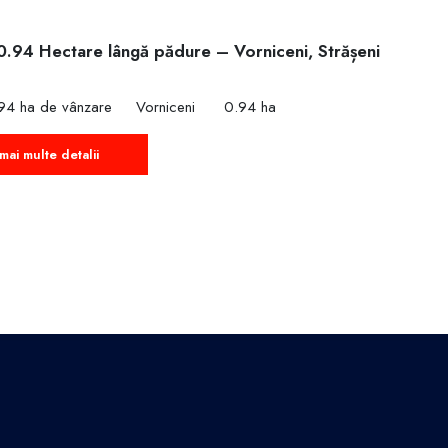
0.94 Hectare lângă pădure – Vorniceni, Strășeni
€
94 ha de vânzare
Vorniceni
0.94 ha
mai multe detalii