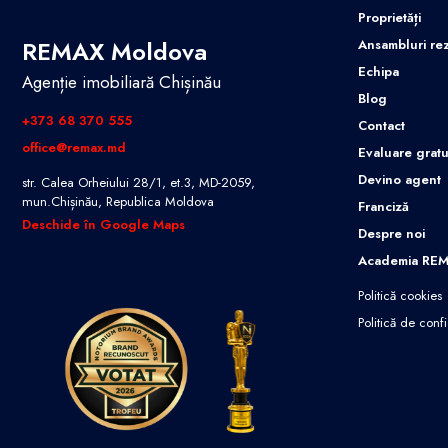
Proprietăți
REMAX Moldova
Ansambluri rez
Echipa
Agenție imobiliară Chișinău
Blog
+373 68 370 555
Contact
office@remax.md
Evaluare gratu
Devino agent
str. Calea Orheiului 28/1, et.3, MD-2059,
mun.Chișinău, Republica Moldova
Franciză
Deschide în Google Maps
Despre noi
Academia RE
Politică cookies
Politică de confi