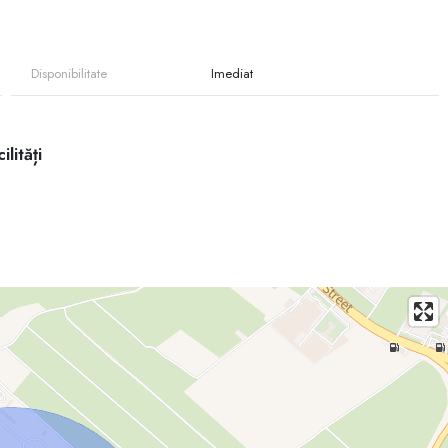
Disponibilitate
Imediat
sformare pentru construcție
ilități
propiere
anentă sau investiție
ni
ne