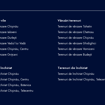
 vile
Vânzări terenuri
ânzare Chișinău
Terenuri de vânzare Tohatin
nzare Ialoveni
Terenuri de vânzare Chetrosu
nzare Durlești
Terenuri de vânzare Chișinău
ânzare Vadul lui Vodă
Terenuri de vânzare Ghidighici
ânzare Chișinău, Centru
Terenuri de vânzare Vorniceni
ânzare Onițcani
Terenuri de vânzare Budești
închiriat
Terenuri de închiriat
chiriat Chișinău
Terenuri de închiriat Chișinău
chiriat Chișinău, Centru
Terenuri de închiriat Chișinău, Telece
chiriat Chișinău, Botanica
chiriat Chișinău, Telecentru