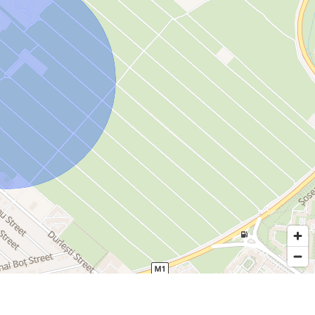
ă
tă și siguranță în fiecare etapă a procesului.
i fundația următorului tău proiect!