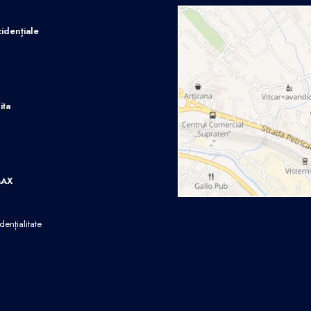
idențiale
ita
MAX
dențialitate