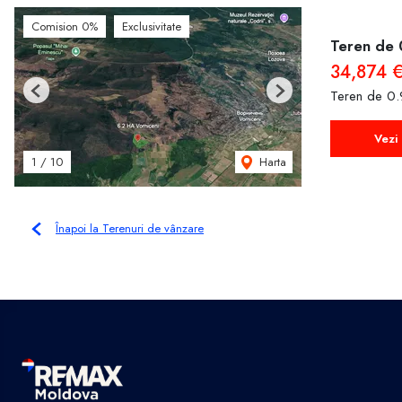
Comision 0%
Exclusivitate
Teren de 
34,874 
Teren de 0.
Previous
Next
Vezi 
Harta
1
/
10
Înapoi la Terenuri de vânzare