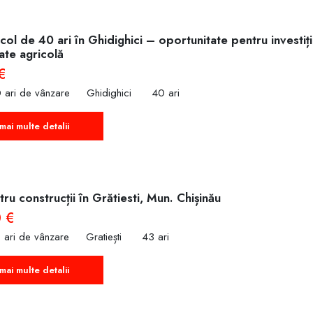
col de 40 ari în Ghidighici – oportunitate pentru investiț
tate agricolă
€
 ari de vânzare
Ghidighici
40 ari
mai multe detalii
ru construcții în Grătiesti, Mun. Chișinău
 €
 ari de vânzare
Gratiești
43 ari
mai multe detalii