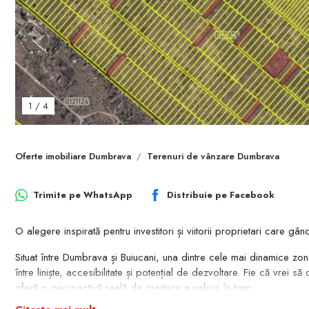
1
/
4
Oferte imobiliare Dumbrava
Terenuri de vânzare Dumbrava
Trimite pe
WhatsApp
Distribuie pe
Facebook
O alegere inspirată pentru investitori și viitorii proprietari care g
Situat între Dumbrava și Buiucani, una dintre cele mai dinamice zon
între liniște, accesibilitate și potențial de dezvoltare. Fie că vrei 
oferă o perspectivă reală de creștere a valorii în timp.