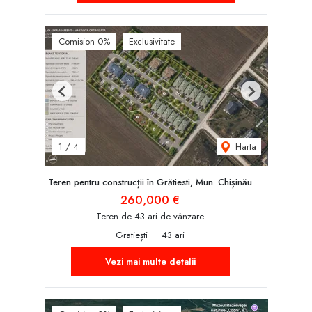
Comision 0%
Exclusivitate
Previous
Next
Harta
1
/
4
Teren pentru construcții în Grătiesti, Mun. Chișinău
260,000 €
Teren de 43 ari de vânzare
Gratiești
43 ari
Vezi mai multe detalii