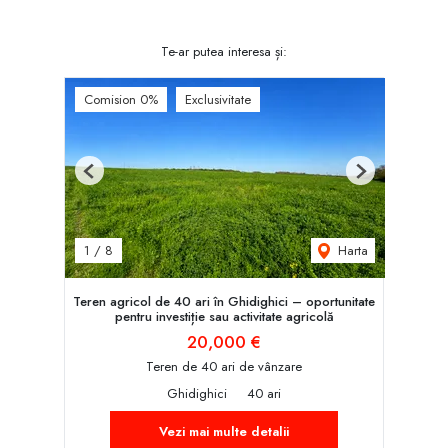
Te-ar putea interesa și:
Comision 0%
Exclusivitate
Previous
Next
Harta
1
/
8
Teren agricol de 40 ari în Ghidighici – oportunitate
pentru investiție sau activitate agricolă
20,000 €
Teren de 40 ari de vânzare
Ghidighici
40 ari
Vezi mai multe detalii