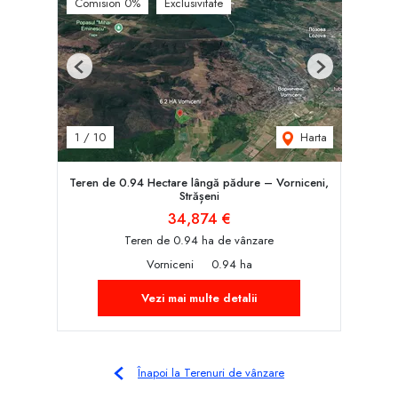
Comision 0%
Exclusivitate
Previous
Next
Harta
1
/
10
Teren de 0.94 Hectare lângă pădure – Vorniceni,
Strășeni
34,874 €
Teren de 0.94 ha de vânzare
Vorniceni
0.94 ha
Vezi mai multe detalii
Înapoi la Terenuri de vânzare