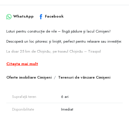
WhatsApp
Facebook
Loturi pentru construcție de vile – lîngă pădure și lacul Cimișeni!
Descoperă un loc pitoresc și liniștit, perfect pentru relaxare sau investiție:
La doar 25 km de Chișinău, pe traseul Chișinău – Tiraspol
Aer curat, atmosferă liniștită și priveliște superbă asupra lacului și pădurii
Citește mai mult
Un loc ideal pentru cei care iubesc natura, liniștea și vor să fie aproape
de oraș.
Oferte imobiliare Cimișeni
Terenuri de vânzare Cimișeni
Contactează-ne acum și alege lotul ideal pentru viitoarea ta vilă sau
investiție!
Suprafață teren
6 ari
Disponibilitate
Imediat