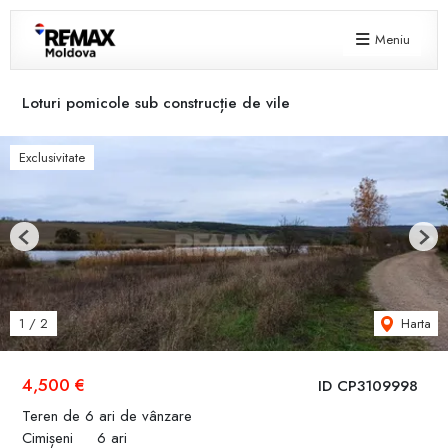
Meniu
Loturi pomicole sub construcție de vile
Exclusivitate
Previous
Next
Harta
1
/
2
4,500 €
ID CP3109998
Teren de 6 ari de vânzare
Cimișeni
6 ari