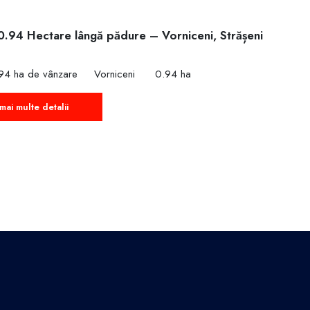
0.94 Hectare lângă pădure – Vorniceni, Strășeni
€
94 ha de vânzare
Vorniceni
0.94 ha
mai multe detalii