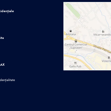
idențiale
ita
MAX
dențialitate