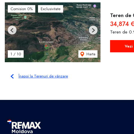
Comision 0%
Exclusivitate
Teren de 
34,874 
Teren de 0.
Previous
Next
Vezi 
Harta
1
/
10
Înapoi la Terenuri de vânzare