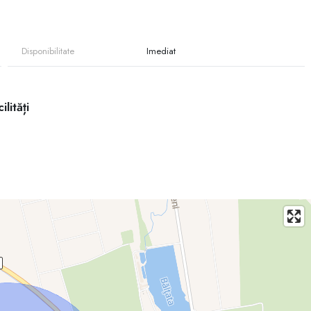
proape de oraș.
investiție!
Disponibilitate
Imediat
ilități