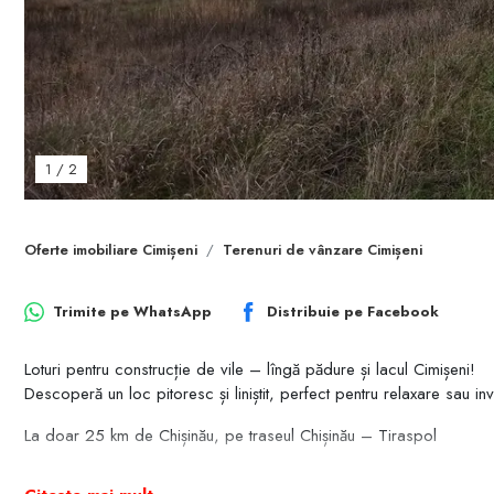
1
/
2
Oferte imobiliare Cimișeni
Terenuri de vânzare Cimișeni
Trimite pe
WhatsApp
Distribuie pe
Facebook
Loturi pentru construcție de vile – lîngă pădure și lacul Cimișeni!
Descoperă un loc pitoresc și liniștit, perfect pentru relaxare sau inve
La doar 25 km de Chișinău, pe traseul Chișinău – Tiraspol
Aer curat, atmosferă liniștită și priveliște superbă asupra lacului și p