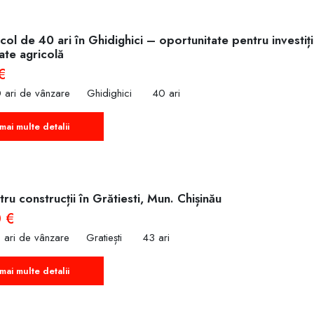
col de 40 ari în Ghidighici – oportunitate pentru investiț
tate agricolă
€
 ari de vânzare
Ghidighici
40 ari
mai multe detalii
ru construcții în Grătiesti, Mun. Chișinău
 €
 ari de vânzare
Gratiești
43 ari
mai multe detalii