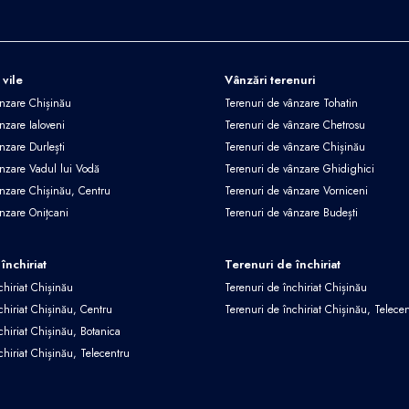
 vile
Vânzări terenuri
ânzare Chișinău
Terenuri de vânzare Tohatin
nzare Ialoveni
Terenuri de vânzare Chetrosu
nzare Durlești
Terenuri de vânzare Chișinău
ânzare Vadul lui Vodă
Terenuri de vânzare Ghidighici
ânzare Chișinău, Centru
Terenuri de vânzare Vorniceni
ânzare Onițcani
Terenuri de vânzare Budești
închiriat
Terenuri de închiriat
chiriat Chișinău
Terenuri de închiriat Chișinău
chiriat Chișinău, Centru
Terenuri de închiriat Chișinău, Telece
chiriat Chișinău, Botanica
chiriat Chișinău, Telecentru