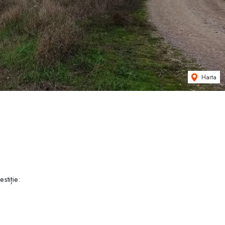
Harta
stiție:
ădurii