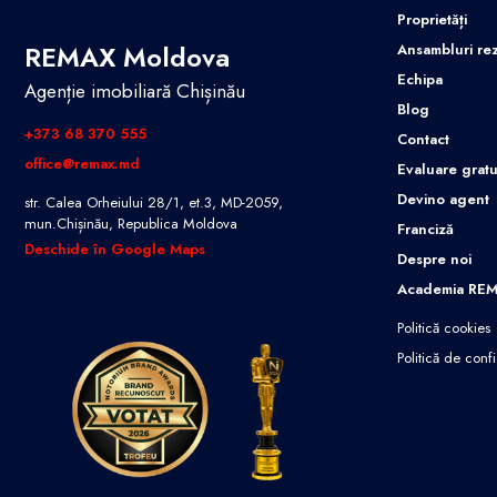
Proprietăți
REMAX Moldova
Ansambluri rez
Echipa
Agenție imobiliară Chișinău
Blog
+373 68 370 555
Contact
office@remax.md
Evaluare gratu
Devino agent
str. Calea Orheiului 28/1, et.3, MD-2059,
mun.Chișinău, Republica Moldova
Franciză
Deschide în Google Maps
Despre noi
Academia RE
Politică cookies
Politică de confi