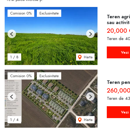
Comision 0%
Exclusivitate
Teren agri
sau activi
20,000 
Previous
Next
Teren de 40
Vezi 
Harta
1
/
8
Comision 0%
Exclusivitate
Teren pent
260,000
Teren de 43
Previous
Next
Vezi 
Harta
1
/
4