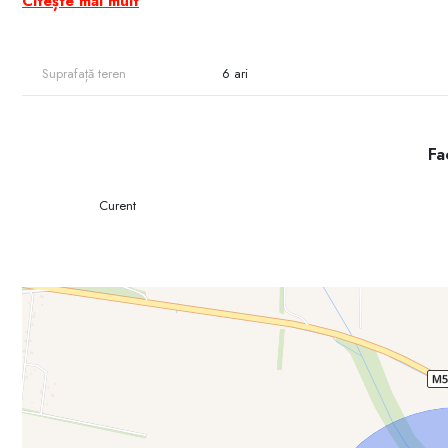
Citește mai mult
Un loc ideal pentru cei care iubesc natura, liniștea și vor să fie a
Contactează-ne acum și alege lotul ideal pentru viitoarea ta vilă sau 
Suprafață teren
6 ari
Fac
Curent