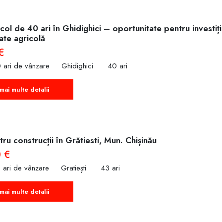
col de 40 ari în Ghidighici – oportunitate pentru investiț
tate agricolă
€
 ari de vânzare
Ghidighici
40 ari
mai multe detalii
ru construcții în Grătiesti, Mun. Chișinău
 €
 ari de vânzare
Gratiești
43 ari
mai multe detalii