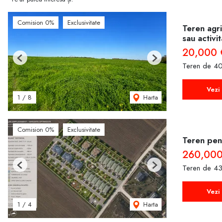
Comision 0%
Exclusivitate
Teren agri
sau activi
20,000 
Previous
Next
Teren de 40
Vezi 
Harta
1
/
8
Comision 0%
Exclusivitate
Teren pent
260,000
Teren de 43
Previous
Next
Vezi 
Harta
1
/
4