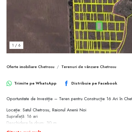
1
/
6
Oferte imobiliare Chetrosu
Terenuri de vânzare Chetrosu
Trimite pe
WhatsApp
Distribuie pe
Facebook
Oportunitate de Investiție – Teren pentru Construcție 16 Ari în Che
Locație: Satul Chetrosu, Raionul Anenii Noi
Suprafață: 16 ari
Deschidere la drum: 30 m
Adâncime: 50 m