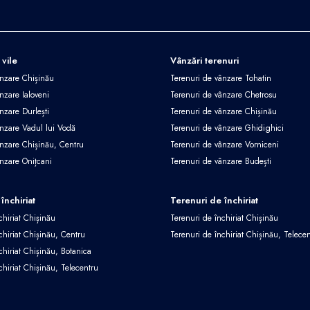
 vile
Vânzări terenuri
ânzare Chișinău
Terenuri de vânzare Tohatin
nzare Ialoveni
Terenuri de vânzare Chetrosu
nzare Durlești
Terenuri de vânzare Chișinău
ânzare Vadul lui Vodă
Terenuri de vânzare Ghidighici
ânzare Chișinău, Centru
Terenuri de vânzare Vorniceni
ânzare Onițcani
Terenuri de vânzare Budești
închiriat
Terenuri de închiriat
chiriat Chișinău
Terenuri de închiriat Chișinău
chiriat Chișinău, Centru
Terenuri de închiriat Chișinău, Telece
chiriat Chișinău, Botanica
chiriat Chișinău, Telecentru