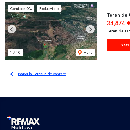
Comision 0%
Exclusivitate
Teren de 
34,874 
Teren de 0.
Previous
Next
Vezi 
Harta
1
/
10
Înapoi la Terenuri de vânzare