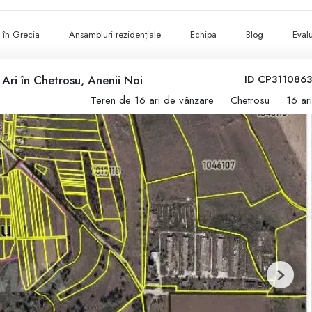
ii în Grecia
Ansambluri rezidențiale
Echipa
Blog
Evalu
 Ari în Chetrosu, Anenii Noi
ID CP3110863
Teren de 16 ari de vânzare
Chetrosu
16 ari
Next