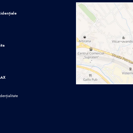
idențiale
ita
MAX
dențialitate