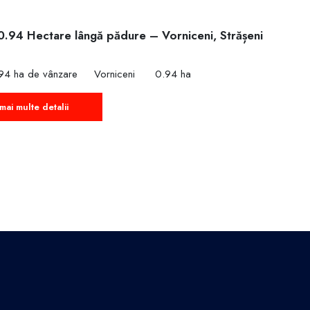
0.94 Hectare lângă pădure – Vorniceni, Strășeni
€
94 ha de vânzare
Vorniceni
0.94 ha
mai multe detalii