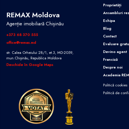
Proprietăți
REMAX Moldova
Ansambluri rez
Echipa
Agenție imobiliară Chișinău
Blog
+373 68 370 555
Contact
office@remax.md
Evaluare gratu
Devino agent
str. Calea Orheiului 28/1, et.3, MD-2059,
mun.Chișinău, Republica Moldova
Franciză
Deschide în Google Maps
Despre noi
Academia RE
Politică cookies
Politică de confi