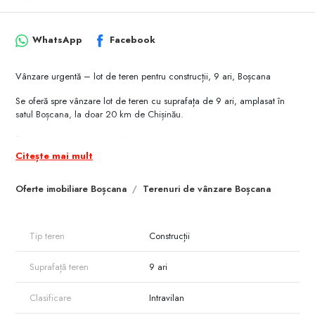
WhatsApp
Facebook
Vânzare urgentă – lot de teren pentru construcții, 9 ari, Boșcana
Se oferă spre vânzare lot de teren cu suprafața de 9 ari, amplasat în
satul Boșcana, la doar 20 km de Chișinău.
Destinație: pentru construcții
Zonă liniștită, în plină dezvoltare
Citește mai mult
Acces facil
Oferte imobiliare Boșcana
Terenuri de vânzare Boșcana
Locația este potrivită atât pentru construcția unei locuințe, cât și pentru
investiție.
Preț avantajos. Vânzare urgentă.
Tip teren
Construcții
Pentru mai multe detalii sau vizionare, mesaj privat sau telefon.
Suprafață teren
9 ari
Clasificare
Intravilan