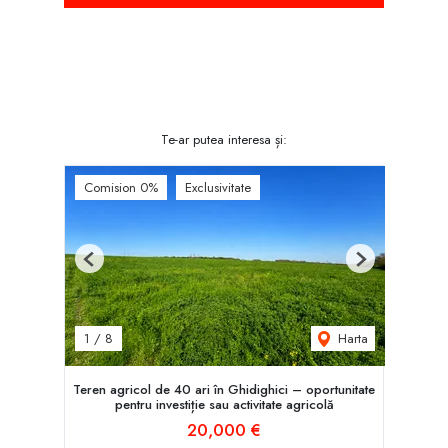
Te-ar putea interesa și:
Comision 0%
Exclusivitate
Previous
Next
Harta
1
/
8
Teren agricol de 40 ari în Ghidighici – oportunitate
pentru investiție sau activitate agricolă
20,000 €