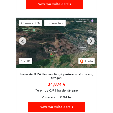
Vezi mai multe detalii
Comision 0%
Exclusivitate
Previous
Next
Harta
1
/
10
Teren de 0.94 Hectare lângă pădure – Vorniceni,
Strășeni
34,874 €
Teren de 0.94 ha de vânzare
Vorniceni
0.94 ha
Vezi mai multe detalii