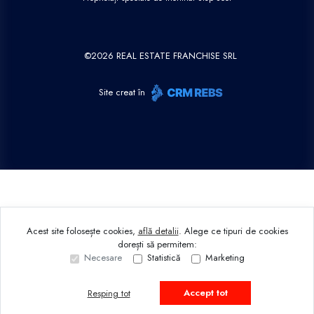
©
2026
REAL ESTATE FRANCHISE SRL
Site creat în
Acest site folosește cookies,
află detalii
.
Alege ce tipuri de cookies
dorești să permitem:
Necesare
Statistică
Marketing
Accept tot
Resping tot
Sună acum
Solicită vizionare