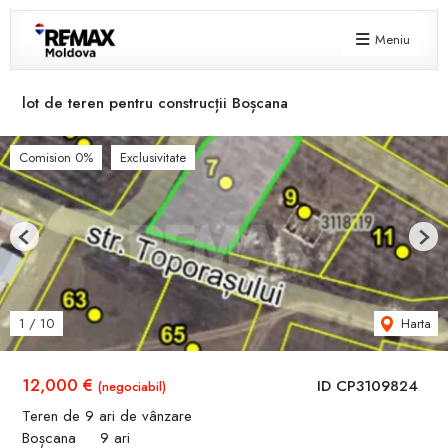
Meniu
lot de teren pentru construcții Boșcana
Comision 0%
Exclusivitate
Previous
Next
Harta
1
/
10
12,000 €
ID CP3109824
(negociabil)
Teren de 9 ari de vânzare
Boșcana
9 ari