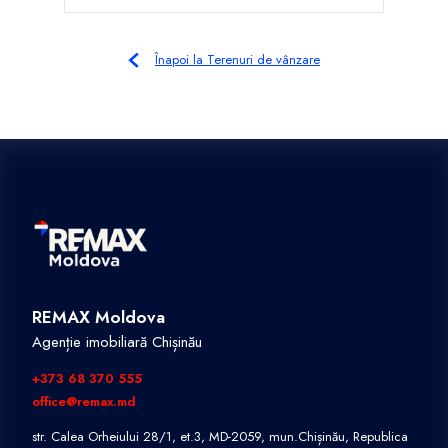
Înapoi la Terenuri de vânzare
REMAX Moldova
Agenție imobiliară Chișinău
+373 68 370 555
office@remax.md
str. Calea Orheiului 28/1, et.3, MD-2059, mun.Chișinău, Republica