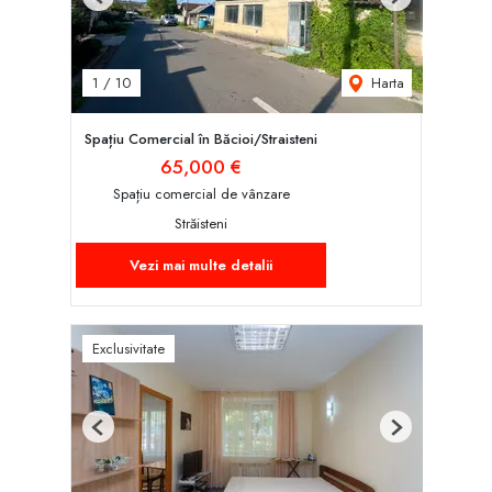
Previous
Next
Harta
1
/
10
Spațiu Comercial în Băcioi/Straisteni
65,000 €
Spațiu comercial de vânzare
Străisteni
Vezi mai multe detalii
Exclusivitate
Previous
Next