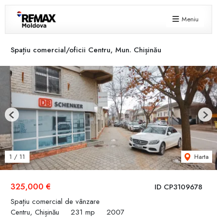
Meniu
Spațiu comercial/oficii Centru, Mun. Chișinău
Previous
Next
Harta
1
/
11
325,000 €
ID CP3109678
Spațiu comercial de vânzare
Centru, Chișinău
231 mp
2007