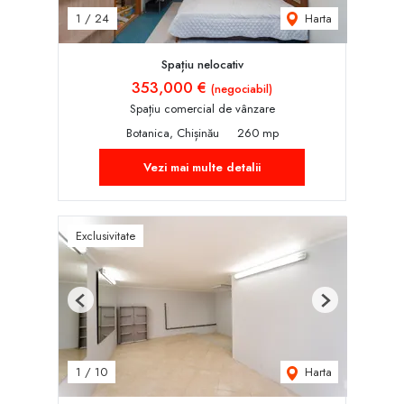
Harta
1
/
24
Spațiu nelocativ
353,000 €
(negociabil)
Spațiu comercial de vânzare
Botanica, Chișinău
260 mp
Vezi mai multe detalii
Exclusivitate
Previous
Next
Harta
1
/
10