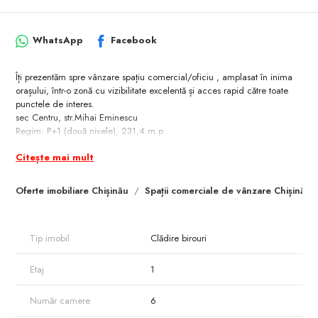
WhatsApp
Facebook
Îți prezentăm spre vânzare spațiu comercial/oficiu , amplasat în inima
orașului, într-o zonă cu vizibilitate excelentă și acces rapid către toate
punctele de interes.
sec Centru, str.Mihai Eminescu
Regim: P+1 (două nivele), 231,4 m.p
Compartimentare funcțională
Citește mai mult
Intrare separată
Oferte imobiliare Chișinău
Spații comerciale de vânzare Chișinău
Spațiu luminos
Posibilitate reamenajare
Tip imobil
Clădire birouri
Parcare în fata
O oportunitate excelentă atât pentru dezvoltarea propriei afaceri, cât și
Etaj
1
pentru investiție sigură pe termen lung.
Proprietar persoana juridică.
PREȚUL NU INCLUDE TVA
Număr camere
6