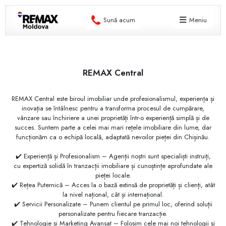
Sună acum
Meniu
REMAX Central
REMAX Central este biroul imobiliar unde profesionalismul, experiența și
inovația se întâlnesc pentru a transforma procesul de cumpărare,
vânzare sau închiriere a unei proprietăți într-o experiență simplă și de
succes. Suntem parte a celei mai mari rețele imobiliare din lume, dar
funcționăm ca o echipă locală, adaptată nevoilor pieței din Chișinău.
✔️ Experiență și Profesionalism – Agenții noștri sunt specialiști instruiți,
cu expertiză solidă în tranzacții imobiliare și cunoștințe aprofundate ale
pieței locale.
✔️ Rețea Puternică – Acces la o bază extinsă de proprietăți și clienți, atât
la nivel național, cât și internațional.
✔️ Servicii Personalizate – Punem clientul pe primul loc, oferind soluții
personalizate pentru fiecare tranzacție.
✔️ Tehnologie și Marketing Avansat – Folosim cele mai noi tehnologii și