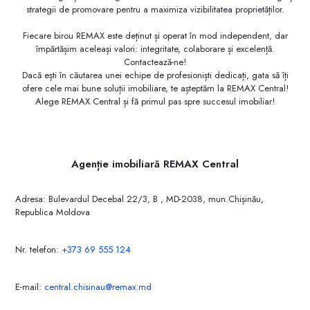
strategii de promovare pentru a maximiza vizibilitatea proprietăților.
Fiecare birou REMAX este deținut și operat în mod independent, dar
împărtășim aceleași valori: integritate, colaborare și excelență.
Contactează-ne!
Dacă ești în căutarea unei echipe de profesioniști dedicați, gata să îți
ofere cele mai bune soluții imobiliare, te așteptăm la REMAX Central!
Alege REMAX Central și fă primul pas spre succesul imobiliar!
Agenție imobiliară REMAX Central
Adresa: Bulevardul Decebal 22/3, B , MD-2038, mun.Chișinău,
Republica Moldova
Nr. telefon:
+373 69 555 124
E-mail:
central.chisinau@remax.md