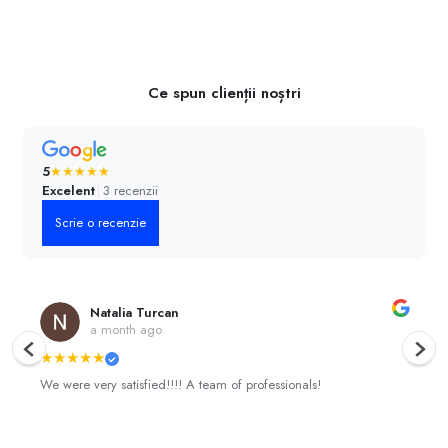
Ce spun clienții noștri
5
★
★
★
★
★
Excelent
|
3 recenzii
Scrie o recenzie
Natalia Turcan
a month ago
Anterior
Urmă
★
★
★
★
★
We were very satisfied!!!! A team of professionals!