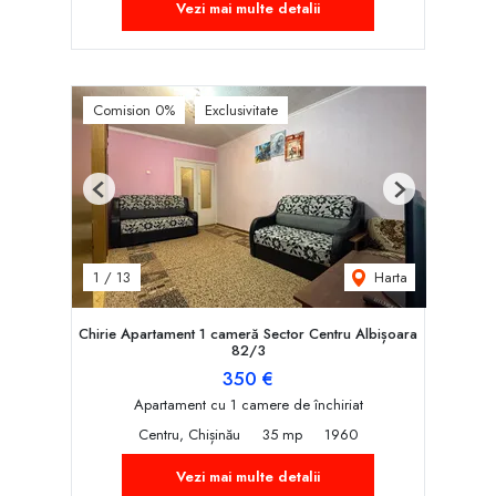
Vezi mai multe detalii
Comision 0%
Exclusivitate
Previous
Next
Harta
1
/
13
Chirie Apartament 1 cameră Sector Centru Albișoara
82/3
350 €
Apartament cu 1 camere de închiriat
Centru, Chișinău
35 mp
1960
Vezi mai multe detalii