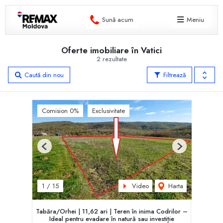
Sună acum
Meniu
Oferte imobiliare în Vatici
2 rezultate
Caută din nou
Filtrează
Comision 0%
Exclusivitate
Previous
Next
Video
Harta
1
/
15
Tabăra/Orhei | 11,62 ari | Teren în inima Codrilor –
Ideal pentru evadare în natură sau investiție