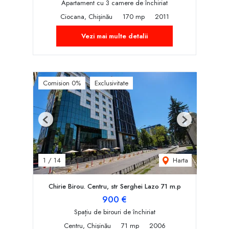
Apartament cu 3 camere de închiriat
Ciocana, Chișinău
170 mp
2011
Vezi mai multe detalii
Comision 0%
Exclusivitate
Previous
Next
Harta
1
/
14
Chirie Birou. Centru, str Serghei Lazo 71 m.p
900 €
Spațiu de birouri de închiriat
Centru, Chișinău
71 mp
2006