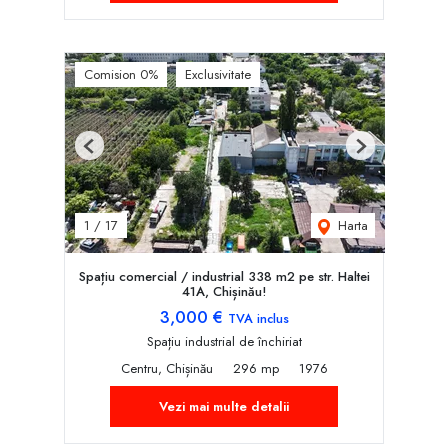
Comision 0%
Exclusivitate
Previous
Next
Harta
1
/
17
Spațiu comercial / industrial 338 m2 pe str. Haltei
41A, Chișinău!
3,000 €
TVA inclus
Spațiu industrial de închiriat
Centru, Chișinău
296 mp
1976
Vezi mai multe detalii