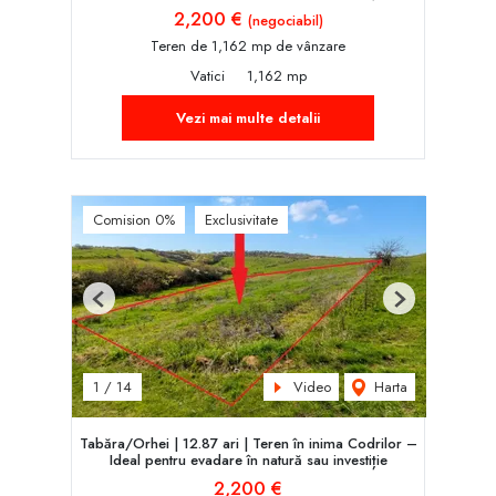
2,200 €
(negociabil)
Teren de 1,162 mp de vânzare
Vatici
1,162 mp
Vezi mai multe detalii
Comision 0%
Exclusivitate
Previous
Next
Video
Harta
1
/
14
Tabăra/Orhei | 12.87 ari | Teren în inima Codrilor –
Ideal pentru evadare în natură sau investiție
2,200 €