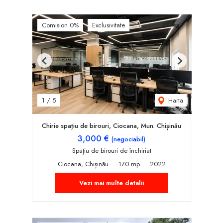
Comision 0%
Exclusivitate
Previous
Next
Harta
1
/
5
Chirie spațiu de birouri, Ciocana, Mun. Chișinău
3,000 €
(negociabil)
Spațiu de birouri de închiriat
Ciocana, Chișinău
170 mp
2022
Vezi mai multe detalii