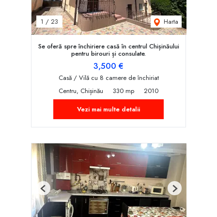
Harta
1
/
23
Se oferă spre închiriere casă în centrul Chișinăului
pentru birouri și consulate.
3,500 €
Casă / Vilă cu 8 camere de închiriat
Centru, Chișinău
330 mp
2010
Vezi mai multe detalii
Previous
Next