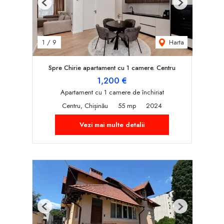
Previous
Next
Harta
1
/
9
Spre Chirie apartament cu 1 camere. Centru
1,200 €
Apartament cu 1 camere de închiriat
Centru, Chișinău
55 mp
2024
Vezi mai multe detalii
Previous
Next