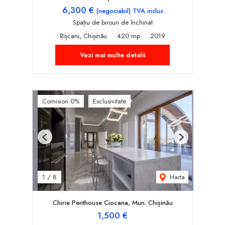
6,300 €
(negociabil) TVA inclus
Spațiu de birouri de închiriat
Rîșcani, Chișinău
420 mp
2019
Vezi mai multe detalii
Comision 0%
Exclusivitate
Previous
Next
Harta
1
/
8
Chirie Penthouse Ciocana, Mun. Chișinău
1,500 €