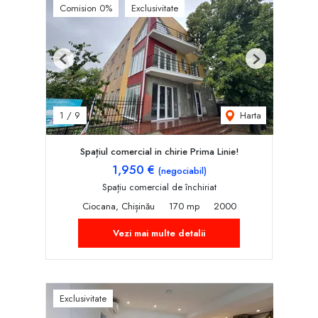
Comision 0%
Exclusivitate
Previous
Next
Harta
1
/
9
Spațiul comercial in chirie Prima Linie!
1,950 €
(negociabil)
Spațiu comercial de închiriat
Ciocana, Chișinău
170 mp
2000
Vezi mai multe detalii
Exclusivitate