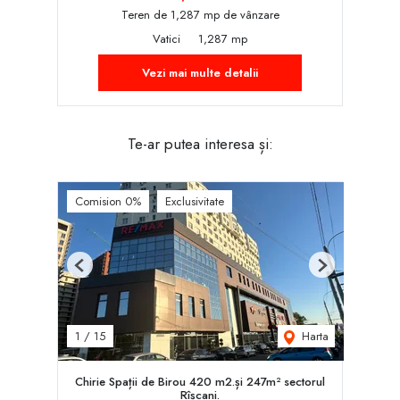
Teren de 1,287 mp de vânzare
Vatici
1,287 mp
Vezi mai multe detalii
Te-ar putea interesa și:
Comision 0%
Exclusivitate
Previous
Next
Harta
1
/
15
Chirie Spații de Birou 420 m2.și 247m² sectorul
Rîșcani.