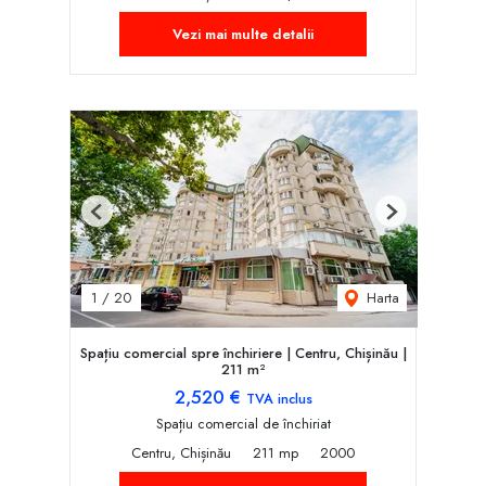
Vezi mai multe detalii
Previous
Next
Harta
1
/
20
Spațiu comercial spre închiriere | Centru, Chișinău |
211 m²
2,520 €
TVA inclus
Spațiu comercial de închiriat
Centru, Chișinău
211 mp
2000