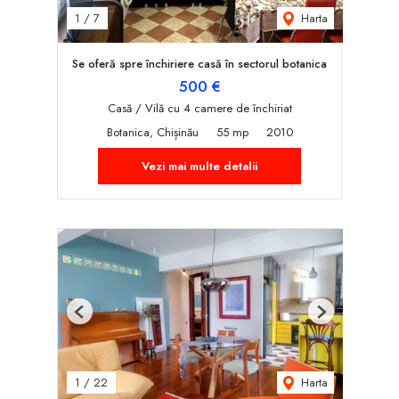
Harta
1
/
7
Se oferă spre închiriere casă în sectorul botanica
500 €
Casă / Vilă cu 4 camere de închiriat
Botanica, Chișinău
55 mp
2010
Vezi mai multe detalii
Previous
Next
Harta
1
/
22