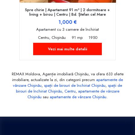
Spre chirie | Apartament 91 m² | 2 dormitoare +
living + birou | Centru | Bd. Ștefan cel Mare
1,000 €
Apartament cu 3 camere de închiriat
Centru, Chișinău
91 mp
1950
Vezi mai multe detalii
REMAX Moldova, Agenție imobiliară Chișinău, va ofera 633 oferte
imobiliare, actualizate la zi, din categorii precum
apartamente de
vânzare Chișinău
,
spații de birouri de închiriat Chișinău
,
spații de
birouri de închiriat Chișinău, Centru
,
apartamente de vânzare
Chișinău
sau
apartamente de vânzare Chișinău
.