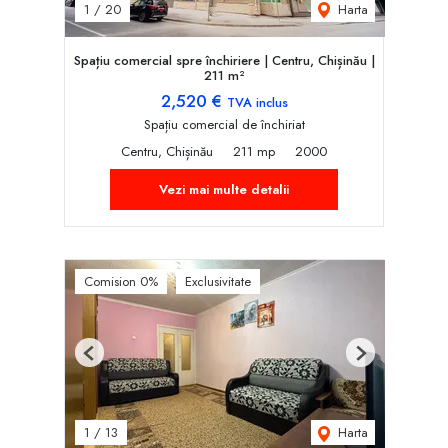
Harta
1
/
20
Spațiu comercial spre închiriere | Centru, Chișinău |
211 m²
2,520 €
TVA inclus
Spațiu comercial de închiriat
Centru, Chișinău
211 mp
2000
Vezi mai multe detalii
Comision 0%
Exclusivitate
Previous
Next
Harta
1
/
13