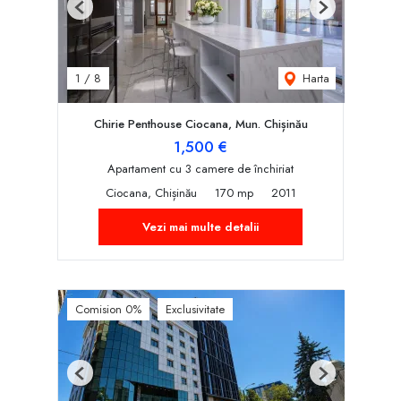
Previous
Next
Harta
1
/
8
Chirie Penthouse Ciocana, Mun. Chișinău
1,500 €
Apartament cu 3 camere de închiriat
Ciocana, Chișinău
170 mp
2011
Vezi mai multe detalii
Comision 0%
Exclusivitate
Previous
Next