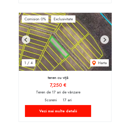
Comision 0%
Exclusivitate
Previous
Next
Harta
1
/
4
teren cu viță
7,250 €
Teren de 17 ari de vânzare
Scoreni
17 ari
Vezi mai multe detalii