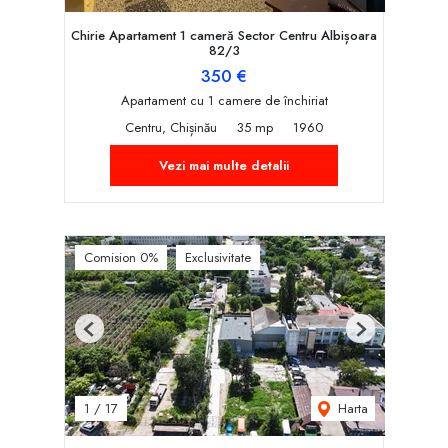
Chirie Apartament 1 cameră Sector Centru Albișoara
82/3
350 €
Apartament cu 1 camere de închiriat
Centru, Chișinău
35 mp
1960
Vezi mai multe detalii
Comision 0%
Exclusivitate
Previous
Next
Harta
1
/
17