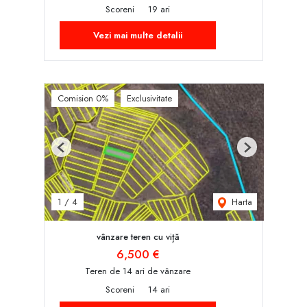
Scoreni
19 ari
Vezi mai multe detalii
Comision 0%
Exclusivitate
Previous
Next
Harta
1
/
4
vânzare teren cu viță
6,500 €
Teren de 14 ari de vânzare
Scoreni
14 ari