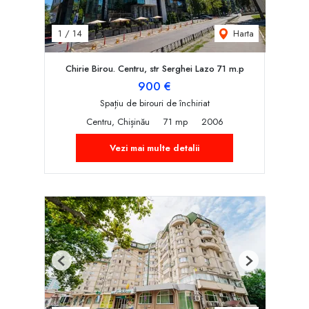
Harta
1
/
14
Chirie Birou. Centru, str Serghei Lazo 71 m.p
900 €
Spațiu de birouri de închiriat
Centru, Chișinău
71 mp
2006
Vezi mai multe detalii
Previous
Next