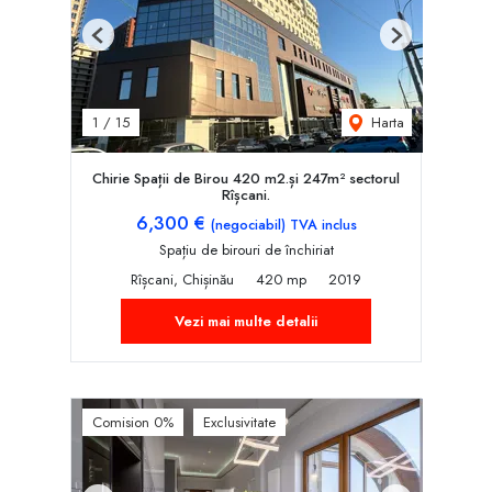
Previous
Next
Harta
1
/
15
Chirie Spații de Birou 420 m2.și 247m² sectorul
Rîșcani.
6,300 €
(negociabil) TVA inclus
Spațiu de birouri de închiriat
Rîșcani, Chișinău
420 mp
2019
Vezi mai multe detalii
Comision 0%
Exclusivitate