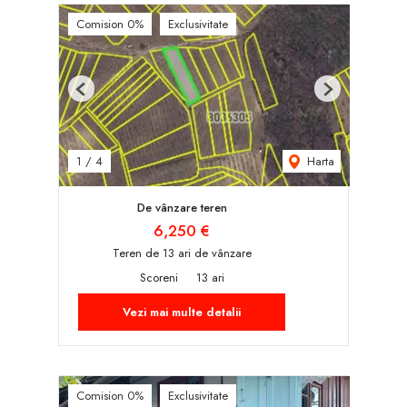
Comision 0%
Exclusivitate
Previous
Next
Harta
1
/
4
De vânzare teren
6,250 €
Teren de 13 ari de vânzare
Scoreni
13 ari
Vezi mai multe detalii
Comision 0%
Exclusivitate