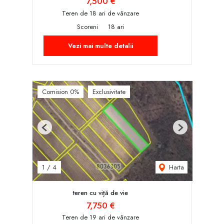
7,500 €
Teren de 18 ari de vânzare
Scoreni
18 ari
Vezi mai multe detalii
Comision 0%
Exclusivitate
Previous
Next
Harta
1
/
4
teren cu viță de vie
7,750 €
Teren de 19 ari de vânzare