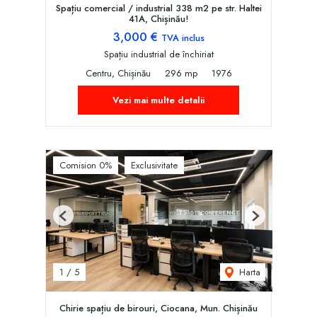
Spațiu comercial / industrial 338 m2 pe str. Haltei
41A, Chișinău!
3,000 €
TVA inclus
Spațiu industrial de închiriat
Centru, Chișinău
296 mp
1976
Vezi mai multe detalii
Comision 0%
Exclusivitate
Previous
Next
Harta
1
/
5
Chirie spațiu de birouri, Ciocana, Mun. Chișinău