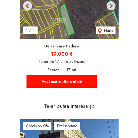
Previous
Next
Harta
1
/
4
De vânzare Padure
19,000 €
Teren de 17 ari de vânzare
Scoreni
17 ari
Vezi mai multe detalii
Te-ar putea interesa și:
Comision 0%
Exclusivitate