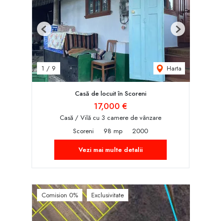
Previous
Next
Harta
1
/
9
Casă de locuit în Scoreni
17,000 €
Casă / Vilă cu 3 camere de vânzare
Scoreni
98 mp
2000
Vezi mai multe detalii
Comision 0%
Exclusivitate