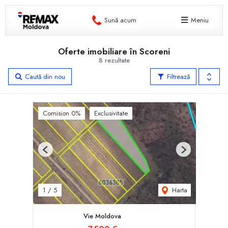
Sună acum
Meniu
Oferte imobiliare în Scoreni
8 rezultate
Caută din nou
Filtrează
Comision 0%
Exclusivitate
Previous
Next
Harta
1
/
5
Vie Moldova