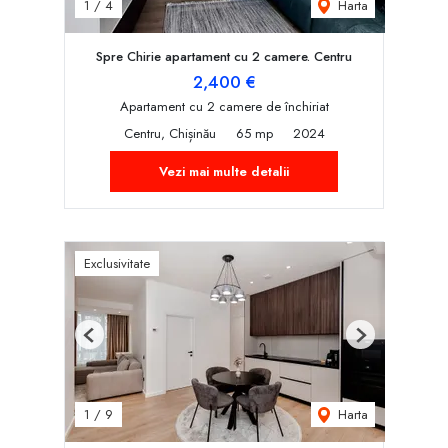
Harta
1
/
4
Spre Chirie apartament cu 2 camere. Centru
2,400 €
Apartament cu 2 camere de închiriat
Centru, Chișinău
65 mp
2024
Vezi mai multe detalii
Exclusivitate
Previous
Next
Harta
1
/
9