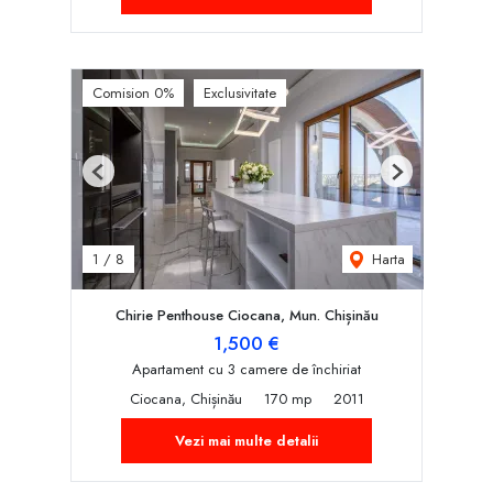
Comision 0%
Exclusivitate
Previous
Next
Harta
1
/
8
Chirie Penthouse Ciocana, Mun. Chișinău
1,500 €
Apartament cu 3 camere de închiriat
Ciocana, Chișinău
170 mp
2011
Vezi mai multe detalii