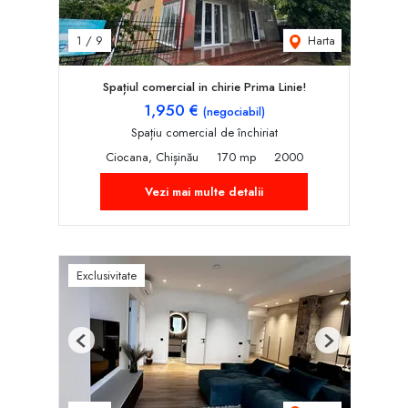
Harta
1
/
9
Spațiul comercial in chirie Prima Linie!
1,950 €
(negociabil)
Spațiu comercial de închiriat
Ciocana, Chișinău
170 mp
2000
Vezi mai multe detalii
Exclusivitate
Previous
Next