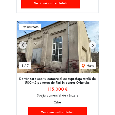
Vezi mai multe detalii
Exclusivitate
Previous
Next
Harta
1
/
7
De vânzare spațiu comercial cu suprafața totală de
500m2 pe teren de 7ari în centru Orheiului.
115,000 €
Spațiu comercial de vânzare
Orhei
Vezi mai multe detalii