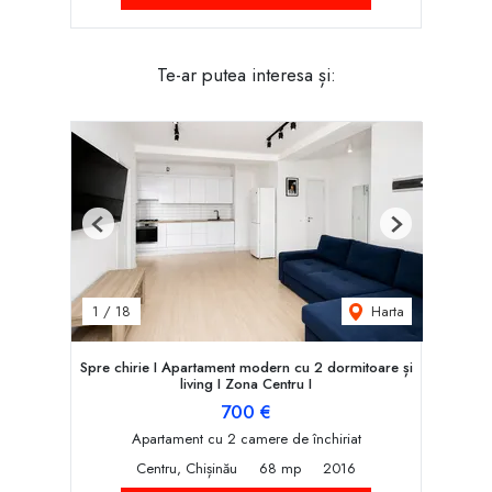
Te-ar putea interesa și:
Previous
Next
Harta
1
/
18
Spre chirie I Apartament modern cu 2 dormitoare și
living I Zona Centru I
700 €
Apartament cu 2 camere de închiriat
Centru, Chișinău
68 mp
2016