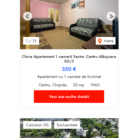
Previous
Next
Harta
1
/
13
Chirie Apartament 1 cameră Sector Centru Albișoara
82/3
350 €
Apartament cu 1 camere de închiriat
Centru, Chișinău
35 mp
1960
Vezi mai multe detalii
Comision 0%
Exclusivitate