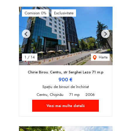
Comision 0%
Exclusivitate
Previous
Next
Harta
1
/
14
Chirie Birou. Centru, str Serghei Lazo 71 m.p
900 €
Spațiu de birouri de închiriat
Centru, Chișinău
71 mp
2006
Vezi mai multe detalii