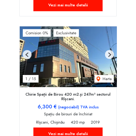
Vezi mai multe detalii
Comision 0%
Exclusivitate
Previous
Next
Harta
1
/
15
Chirie Spații de Birou 420 m2.și 247m² sectorul
Rîșcani.
6,300 €
(negociabil) TVA inclus
Spațiu de birouri de închiriat
Rîșcani, Chișinău
420 mp
2019
Vezi mai multe detalii