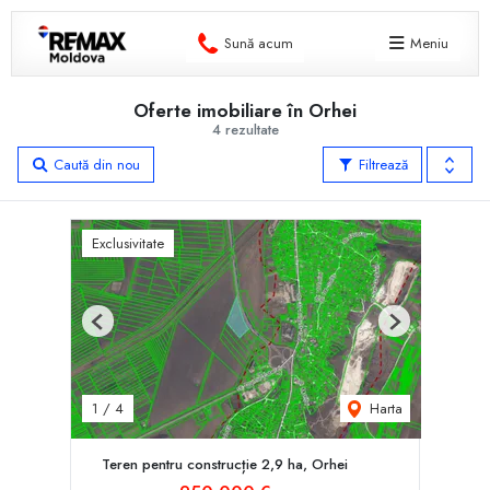
Sună acum
Meniu
Oferte imobiliare în Orhei
4 rezultate
Caută din nou
Filtrează
Exclusivitate
Previous
Next
Harta
1
/
4
Teren pentru construcție 2,9 ha, Orhei