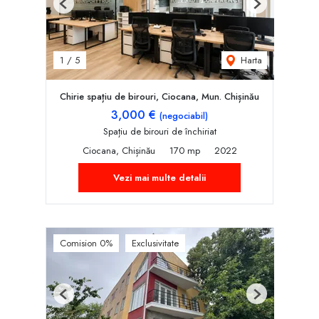
Previous
Next
Harta
1
/
5
Chirie spațiu de birouri, Ciocana, Mun. Chișinău
3,000 €
(negociabil)
Spațiu de birouri de închiriat
Ciocana, Chișinău
170 mp
2022
Vezi mai multe detalii
Comision 0%
Exclusivitate
Previous
Next