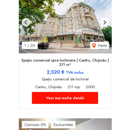
Previous
Next
Harta
1
/
20
Spațiu comercial spre închiriere | Centru, Chișinău |
211 m²
2,520 €
TVA inclus
Spațiu comercial de închiriat
Centru, Chișinău
211 mp
2000
Vezi mai multe detalii
Comision 0%
Exclusivitate