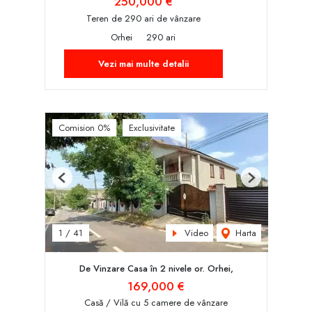
250,000 €
Teren de 290 ari de vânzare
Orhei
290 ari
Vezi mai multe detalii
Comision 0%
Exclusivitate
Previous
Next
Video
Harta
1
/
41
De Vinzare Casa în 2 nivele or. Orhei,
169,000 €
Casă / Vilă cu 5 camere de vânzare