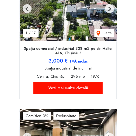
Previous
Next
Harta
1
/
17
Spațiu comercial / industrial 338 m2 pe str. Haltei
41A, Chișinău!
3,000 €
TVA inclus
Spațiu industrial de închiriat
Centru, Chișinău
296 mp
1976
Vezi mai multe detalii
Comision 0%
Exclusivitate