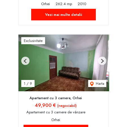
Orhei
262.4 mp
2010
Vezi mai multe detalii
Exclusivitate
Previous
Next
Harta
1
/
9
Apartament cu 3 camere, Orhei
49,900 €
(negociabil)
Apartament cu 3 camere de vânzare
Orhei