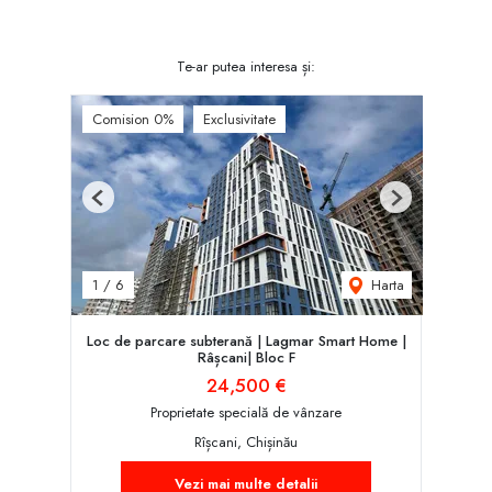
Te-ar putea interesa și:
Comision 0%
Exclusivitate
Previous
Next
Harta
1
/
6
Loc de parcare subterană | Lagmar Smart Home |
Râșcani| Bloc F
24,500 €
Proprietate specială de vânzare
Rîșcani, Chișinău
Vezi mai multe detalii