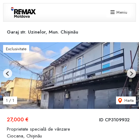
Meniu
Garaj str. Uzinelor, Mun. Chișinău
Exclusivitate
Previous
Next
Harta
1
/
1
27,000 €
ID CP3109932
Proprietate specială de vânzare
Ciocana, Chișinău