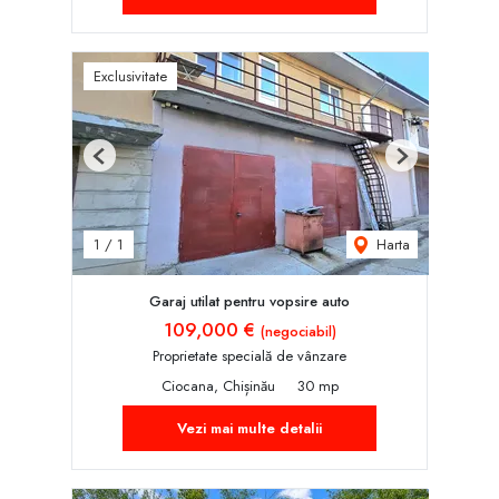
Exclusivitate
Previous
Next
Harta
1
/
1
Garaj utilat pentru vopsire auto
109,000 €
(negociabil)
Proprietate specială de vânzare
Ciocana, Chișinău
30 mp
Vezi mai multe detalii