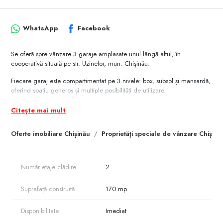
WhatsApp
Facebook
Se oferă spre vânzare 3 garaje amplasate unul lângă altul, în
cooperativă situată pe str. Uzinelor, mun. Chișinău.
Fiecare garaj este compartimentat pe 3 nivele: box, subsol și mansardă,
oferind spațiu generos și multiple posibilități de utilizare.
Avantaje principale:
Citește mai mult
– Poziționare strategică, cu acces facil
– Cooperativă cu pază non-stop
Oferte imobiliare Chișinău
Proprietăți speciale de vânzare Chișină
– Drum betonat în interiorul cooperativei
– Conectate la electricitate, apeduct și canalizare
– O mansardă este amenajată și locuibilă
– Un box este deja pregătit pentru activitate de detailing
Număr etaje clădire
2
Proprietatea reprezintă o soluție ideală pentru dezvoltarea unei mici
afaceri: detailing auto, service, depozitare, atelier sau alte activități
Suprafață construită
170 mp
comerciale.
O ofertă avantajoasă pentru cei care caută spațiu funcțional într-o zonă
Disponibilitate
Imediat
industrială activă a capitalei.