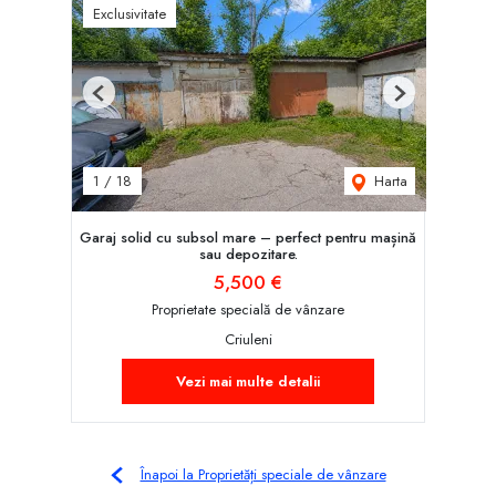
Exclusivitate
Previous
Next
Harta
1
/
18
Garaj solid cu subsol mare – perfect pentru mașină
sau depozitare.
5,500 €
Proprietate specială de vânzare
Criuleni
Vezi mai multe detalii
Înapoi la Proprietăți speciale de vânzare