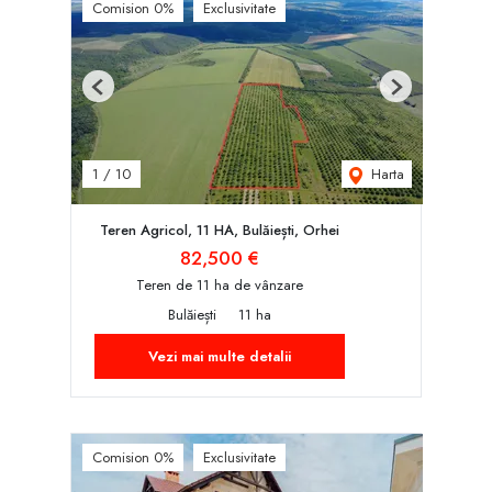
Comision 0%
Exclusivitate
Previous
Next
Harta
1
/
10
Teren Agricol, 11 HA, Bulăiești, Orhei
82,500 €
Teren de 11 ha de vânzare
Bulăiești
11 ha
Vezi mai multe detalii
Comision 0%
Exclusivitate