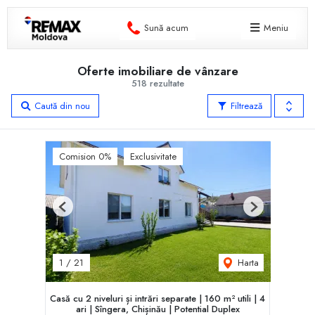
Sună acum
Meniu
Oferte imobiliare de vânzare
518 rezultate
Caută din nou
Filtrează
Comision 0%
Exclusivitate
Previous
Next
Harta
1
/
21
Casă cu 2 niveluri și intrări separate | 160 m² utili | 4
ari | Sîngera, Chișinău | Potent‌ial Duplex