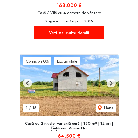
168,000 €
Casă / Vilă cu 4 camere de vânzare
Sîngera
160 mp
2009
Vezi mai multe detalii
Comision 0%
Exclusivitate
Previous
Next
Harta
1
/
16
Casă cu 2 nivele -variantă sură | 130 m² | 12 ari |
Țînțăreni, Anenii Noi
64,500 €