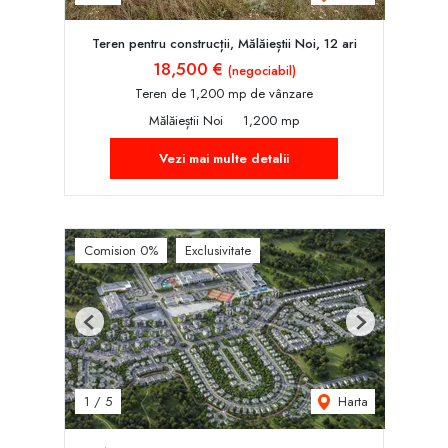
Teren pentru construcții, Mălăieștii Noi, 12 ari
18,500 €
(negociabil)
Teren de 1,200 mp de vânzare
Mălăieștii Noi
1,200 mp
Vezi mai multe detalii
Comision 0%
Exclusivitate
Previous
Next
Harta
1
/
5