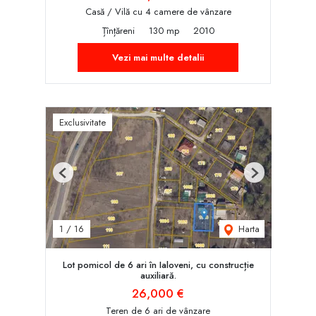
Casă / Vilă cu 4 camere de vânzare
Țînțăreni
130 mp
2010
Vezi mai multe detalii
Exclusivitate
Previous
Next
Harta
1
/
16
Lot pomicol de 6 ari în Ialoveni, cu construcție
auxiliară.
26,000 €
Teren de 6 ari de vânzare