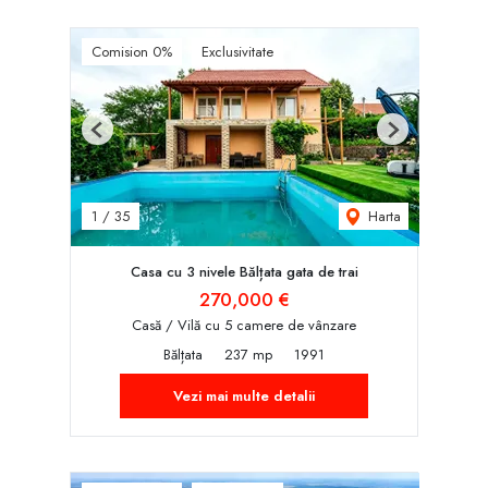
Comision 0%
Exclusivitate
Previous
Next
Harta
1
/
35
Casa cu 3 nivele Bălțata gata de trai
270,000 €
Casă / Vilă cu 5 camere de vânzare
Bălțata
237 mp
1991
Vezi mai multe detalii