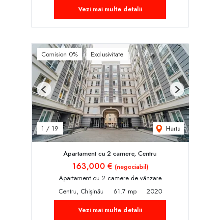
Vezi mai multe detalii
Comision 0%
Exclusivitate
Previous
Next
Harta
1
/
19
Apartament cu 2 camere, Centru
163,000 €
(negociabil)
Apartament cu 2 camere de vânzare
Centru, Chișinău
61.7 mp
2020
Vezi mai multe detalii