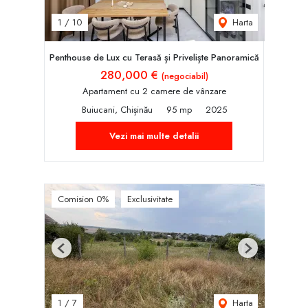
Harta
1
/
10
Penthouse de Lux cu Terasă și Priveliște Panoramică
280,000 €
(negociabil)
Apartament cu 2 camere de vânzare
Buiucani, Chișinău
95 mp
2025
Vezi mai multe detalii
Comision 0%
Exclusivitate
Previous
Next
Harta
1
/
7