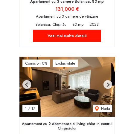
Apartament cu 3 camere Botanica, 83 mp
131,000 €
Apartament cu 3 camere de vânzare
Botanica, Chișinău
83 mp
2023
Vezi mai multe detalii
Comision 0%
Exclusivitate
Previous
Next
Harta
1
/
17
Apartament cu 2 dormitoare si living chiar in centrul
Chișinăului