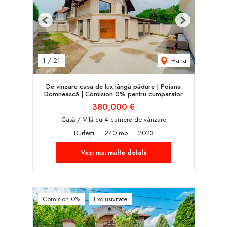
Previous
Next
Harta
1
/
21
De vinzare casa de lux lângă pădure | Poiana
Domnească | Comision 0% pentru cumparator
380,000 €
Casă / Vilă cu 4 camere de vânzare
Durlești
240 mp
2023
Vezi mai multe detalii
Comision 0%
Exclusivitate