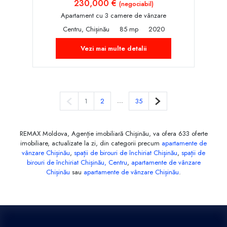
230,000 €
(negociabil)
Apartament cu 3 camere de vânzare
Centru, Chișinău
85 mp
2020
Vezi mai multe detalii
Pagina anterioară
...
Pagina următoare
1
2
35
REMAX Moldova, Agenție imobiliară Chișinău, va ofera 633 oferte
imobiliare, actualizate la zi, din categorii precum
apartamente de
vânzare Chișinău
,
spații de birouri de închiriat Chișinău
,
spații de
birouri de închiriat Chișinău, Centru
,
apartamente de vânzare
Chișinău
sau
apartamente de vânzare Chișinău
.