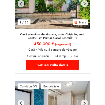
Previous
Next
Harta
1
/
20
Casă premium de vânzare, mun. Chișinău, sect.
Centru, str. Primar Carol Schmidt, 17
450,000 €
(negociabil)
Casă / Vilă cu 5 camere de vânzare
Centru, Chișinău
181.3 mp
2005
Vezi mai multe detalii
Comision 0%
Exclusivitate
Previous
Next