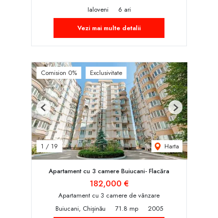
Ialoveni
6 ari
Vezi mai multe detalii
Comision 0%
Exclusivitate
Previous
Next
Harta
1
/
19
Apartament cu 3 camere Buiucani- Flacăra
182,000 €
Apartament cu 3 camere de vânzare
Buiucani, Chișinău
71.8 mp
2005