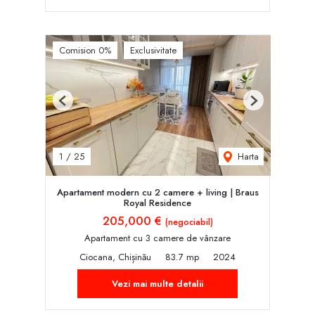
Comision 0%
Exclusivitate
Previous
Next
Harta
1
/
25
Apartament modern cu 2 camere + living | Braus
Royal Residence
205,000 €
(negociabil)
Apartament cu 3 camere de vânzare
Ciocana, Chișinău
83.7 mp
2024
Vezi mai multe detalii