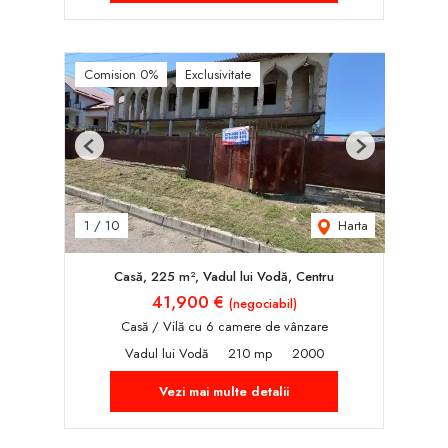
Comision 0%
Exclusivitate
Previous
Next
Harta
1
/
10
Casă, 225 m², Vadul lui Vodă, Centru
41,900 €
(negociabil)
Casă / Vilă cu 6 camere de vânzare
Vadul lui Vodă
210 mp
2000
Vezi mai multe detalii