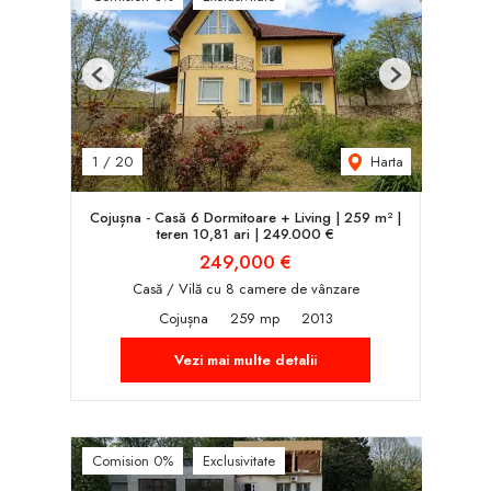
Previous
Next
Harta
1
/
20
Cojușna - Casă 6 Dormitoare + Living | 259 m² |
teren 10,81 ari | 249.000 €
249,000 €
Casă / Vilă cu 8 camere de vânzare
Cojușna
259 mp
2013
Vezi mai multe detalii
Comision 0%
Exclusivitate