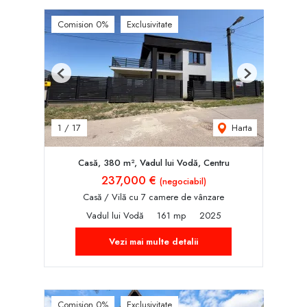
Comision 0%
Exclusivitate
Previous
Next
Harta
1
/
17
Casă, 380 m², Vadul lui Vodă, Centru
237,000 €
(negociabil)
Casă / Vilă cu 7 camere de vânzare
Vadul lui Vodă
161 mp
2025
Vezi mai multe detalii
Comision 0%
Exclusivitate