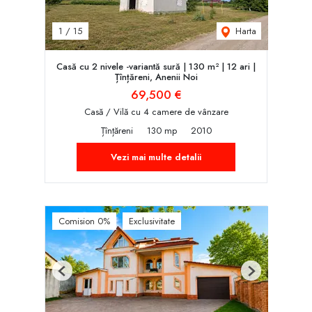
Harta
1
/
15
Casă cu 2 nivele -variantă sură | 130 m² | 12 ari |
Țînțăreni, Anenii Noi
69,500 €
Casă / Vilă cu 4 camere de vânzare
Țînțăreni
130 mp
2010
Vezi mai multe detalii
Comision 0%
Exclusivitate
Previous
Next