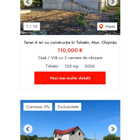
Previous
Next
Harta
1
/
10
Teren 6 ari cu construcție în Tohatin, Mun. Chișinău
110,000 €
Casă / Vilă cu 3 camere de vânzare
Tohatin
120 mp
2026
Vezi mai multe detalii
Comision 0%
Exclusivitate
Previous
Next