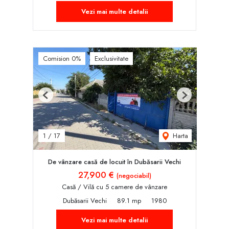
Vezi mai multe detalii
Comision 0%
Exclusivitate
Previous
Next
Harta
1
/
17
De vânzare casă de locuit în Dubăsarii Vechi
27,900 €
(negociabil)
Casă / Vilă cu 5 camere de vânzare
Dubăsarii Vechi
89.1 mp
1980
Vezi mai multe detalii