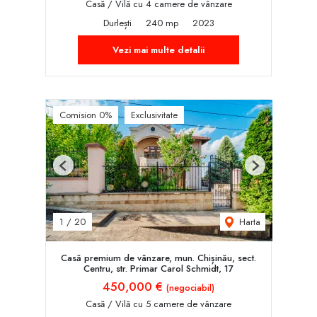
Casă / Vilă cu 4 camere de vânzare
Durlești
240 mp
2023
Vezi mai multe detalii
Comision 0%
Exclusivitate
Previous
Next
Harta
1
/
20
Casă premium de vânzare, mun. Chișinău, sect.
Centru, str. Primar Carol Schmidt, 17
450,000 €
(negociabil)
Casă / Vilă cu 5 camere de vânzare