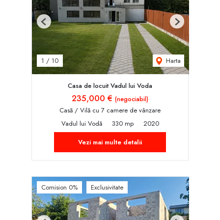
Previous
Next
Harta
1
/
10
Casa de locuit Vadul lui Voda
235,000 €
(negociabil)
Casă / Vilă cu 7 camere de vânzare
Vadul lui Vodă
330 mp
2020
Vezi mai multe detalii
Comision 0%
Exclusivitate