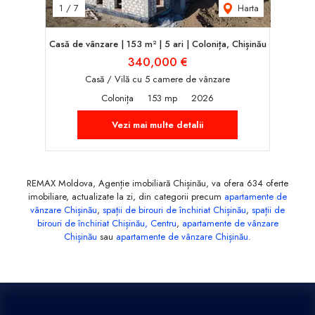
Harta
1
/
7
Casă de vânzare | 153 m² | 5 ari | Colonița, Chișinău
340,000 €
Casă / Vilă cu 5 camere de vânzare
Colonița
153 mp
2026
Vezi mai multe detalii
REMAX Moldova, Agenție imobiliară Chișinău, va ofera 634 oferte
imobiliare, actualizate la zi, din categorii precum
apartamente de
vânzare Chișinău
,
spații de birouri de închiriat Chișinău
,
spații de
birouri de închiriat Chișinău, Centru
,
apartamente de vânzare
Chișinău
sau
apartamente de vânzare Chișinău
.