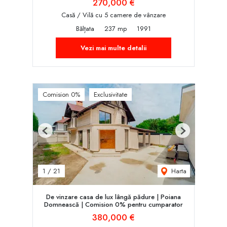
270,000 €
Casă / Vilă cu 5 camere de vânzare
Bălțata
237 mp
1991
Vezi mai multe detalii
Comision 0%
Exclusivitate
Previous
Next
Harta
1
/
21
De vinzare casa de lux lângă pădure | Poiana
Domnească | Comision 0% pentru cumparator
380,000 €