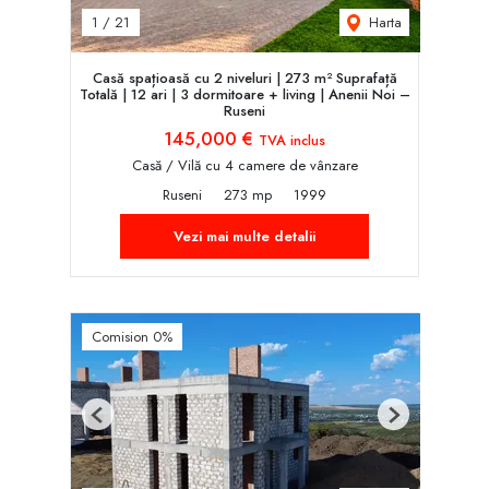
Harta
1
/
21
Casă spațioasă cu 2 niveluri | 273 m² Suprafață
Totală | 12 ari | 3 dormitoare + living | Anenii Noi –
Ruseni
145,000 €
TVA inclus
Casă / Vilă cu 4 camere de vânzare
Ruseni
273 mp
1999
Vezi mai multe detalii
Comision 0%
Previous
Next