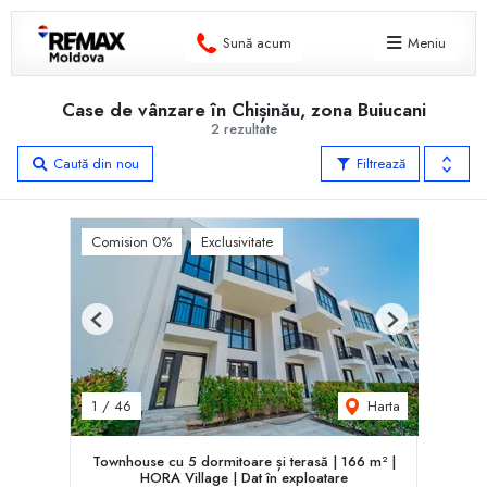
Sună acum
Meniu
Case de vânzare în Chișinău, zona Buiucani
2 rezultate
Caută din nou
Filtrează
Comision 0%
Exclusivitate
Previous
Next
Harta
1
/
46
Townhouse cu 5 dormitoare și terasă | 166 m² |
HORA Village | Dat în exploatare