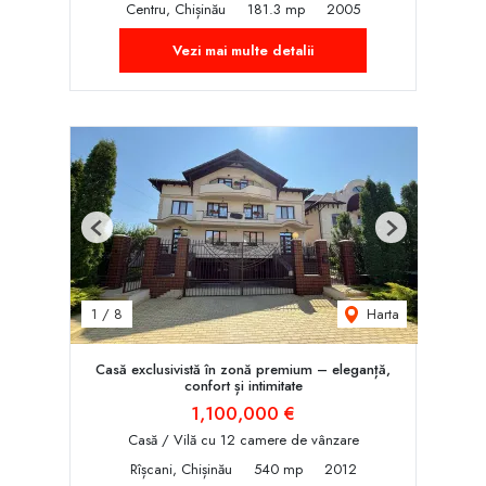
Centru, Chișinău
181.3 mp
2005
Vezi mai multe detalii
Previous
Next
Harta
1
/
8
Casă exclusivistă în zonă premium – eleganță,
confort și intimitate
1,100,000 €
Casă / Vilă cu 12 camere de vânzare
Rîșcani, Chișinău
540 mp
2012