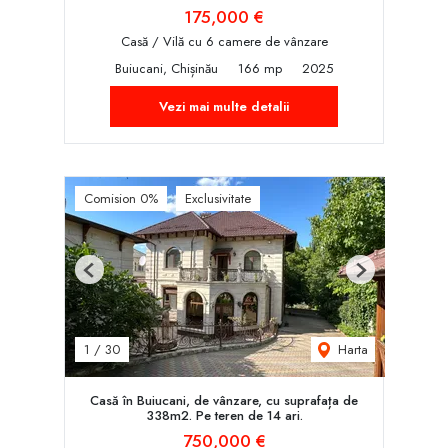
175,000 €
Casă / Vilă cu 6 camere de vânzare
Buiucani, Chișinău
166 mp
2025
Vezi mai multe detalii
Comision 0%
Exclusivitate
Previous
Next
Harta
1
/
30
Casă în Buiucani, de vânzare, cu suprafața de
338m2. Pe teren de 14 ari.
750,000 €