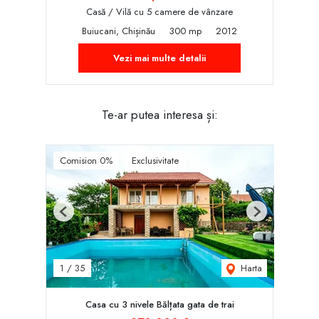
Casă / Vilă cu 5 camere de vânzare
Buiucani, Chișinău
300 mp
2012
Vezi mai multe detalii
Te-ar putea interesa și:
Comision 0%
Exclusivitate
Previous
Next
Harta
1
/
35
Casa cu 3 nivele Bălțata gata de trai