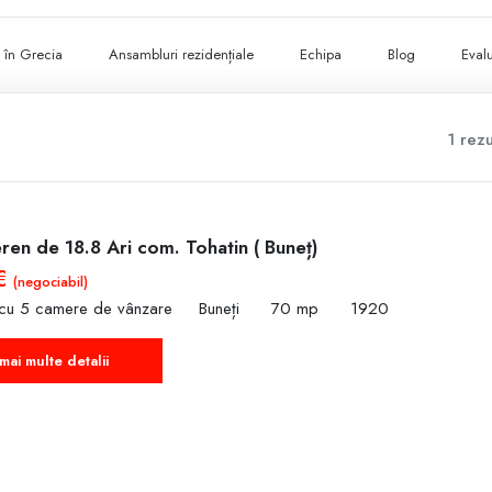
ii în Grecia
Ansambluri rezidențiale
Echipa
Blog
Evalu
1 rezu
ren de 18.8 Ari com. Tohatin ( Buneț)
 €
(negociabil)
 cu 5 camere de vânzare
Buneți
70 mp
1920
mai multe detalii