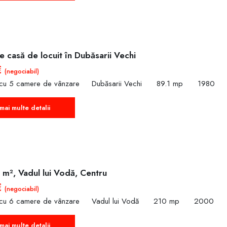
 casă de locuit în Dubăsarii Vechi
€
(negociabil)
 cu 5 camere de vânzare
Dubăsarii Vechi
89.1 mp
1980
mai multe detalii
 m², Vadul lui Vodă, Centru
€
(negociabil)
 cu 6 camere de vânzare
Vadul lui Vodă
210 mp
2000
mai multe detalii