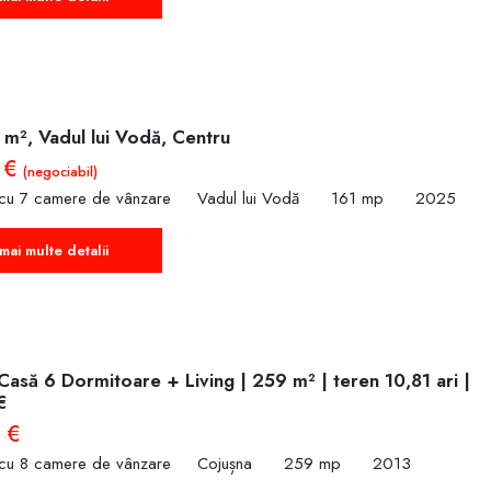
 m², Vadul lui Vodă, Centru
 €
(negociabil)
 cu 7 camere de vânzare
Vadul lui Vodă
161 mp
2025
mai multe detalii
Casă 6 Dormitoare + Living | 259 m² | teren 10,81 ari |
€
 €
 cu 8 camere de vânzare
Cojușna
259 mp
2013