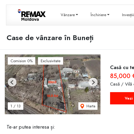
Vânzare
Închiriere
Invesți
Case de vânzare în Buneți
Comision 0%
Exclusivitate
Casă cu te
85,000
Casă / Vilă
Previous
Next
Vezi 
Harta
1
/
13
Te-ar putea interesa și: