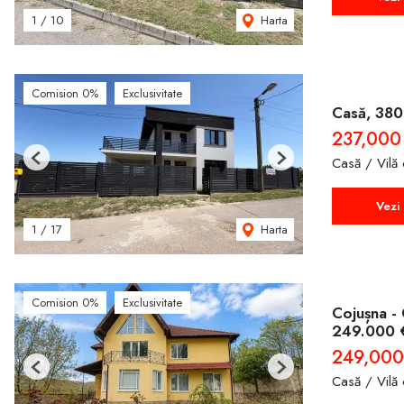
Harta
1
/
10
Comision 0%
Exclusivitate
Casă, 380
237,000
Casă / Vilă
Previous
Next
Vezi 
Harta
1
/
17
Comision 0%
Exclusivitate
Cojușna - 
249.000 
249,000
Previous
Next
Casă / Vilă