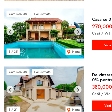
Comision 0%
Exclusivitate
Casa cu 3 
270,000
Casă / Vilă
Previous
Next
Vezi 
Harta
1
/
35
Comision 0%
Exclusivitate
De vinzar
0% pentr
380,000
Previous
Next
Casă / Vilă
Vezi 
Harta
1
/
21