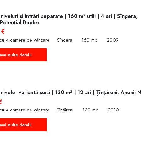
iveluri și intrări separate | 160 m² utili | 4 ari | Sîngera,
 Potent‌ial Duplex
 €
 cu 4 camere de vânzare
Sîngera
160 mp
2009
mai multe detalii
nivele -variantă sură | 130 m² | 12 ari | Țînțăreni, Anenii 
€
 cu 4 camere de vânzare
Țînțăreni
130 mp
2010
mai multe detalii