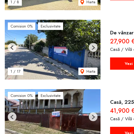
Harta
1
/
8
Comision 0%
Exclusivitate
De vânzare
27,900 
Casă / Vilă
Previous
Next
Vezi 
Harta
1
/
17
Comision 0%
Exclusivitate
Casă, 225
41,900 
Casă / Vilă
Previous
Next
Vezi 