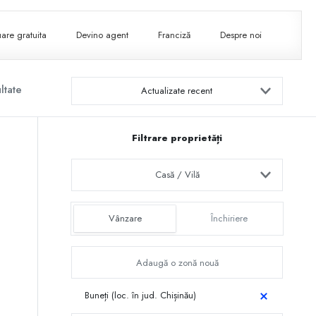
are gratuita
Devino agent
Franciză
Despre noi
ltate
Actualizate recent
Filtrare proprietăți
Casă / Vilă
Vânzare
Închiriere
Buneți (loc. în jud. Chișinău)