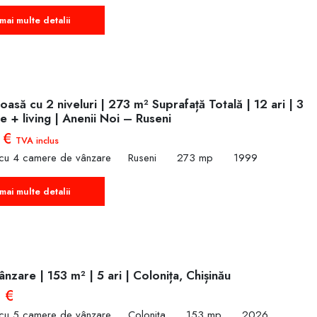
mai multe detalii
oasă cu 2 niveluri | 273 m² Suprafață Totală | 12 ari | 3
 + living | Anenii Noi – Ruseni
 €
TVA inclus
 cu 4 camere de vânzare
Ruseni
273 mp
1999
mai multe detalii
nzare | 153 m² | 5 ari | Colonița, Chișinău
 €
 cu 5 camere de vânzare
Colonița
153 mp
2026