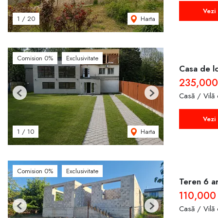
Vezi 
Harta
1
/
20
Comision 0%
Exclusivitate
Casa de lo
235,00
Casă / Vilă
Previous
Next
Vezi 
Harta
1
/
10
Comision 0%
Exclusivitate
Teren 6 ar
110,000
Casă / Vilă
Previous
Next