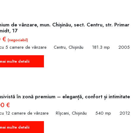
um de vânzare, mun. Chișinău, sect. Centru, str. Primar
midt, 17
0 €
(negociabil)
 cu 5 camere de vânzare
Centru, Chișinău
181.3 mp
2005
mai multe detalii
sivistă în zonă premium – eleganță, confort și intimitate
00 €
 cu 12 camere de vânzare
Rîșcani, Chișinău
540 mp
2012
mai multe detalii