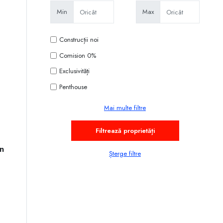
Min
Max
Construcții noi
Comision 0%
Exclusivități
Penthouse
Mai multe filtre
n
Șterge filtre