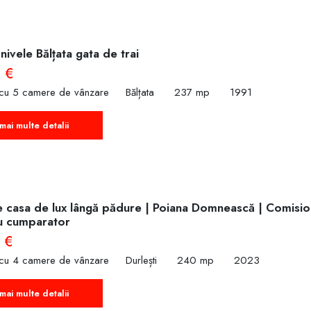
nivele Bălțata gata de trai
 €
 cu 5 camere de vânzare
Bălțata
237 mp
1991
mai multe detalii
e casa de lux lângă pădure | Poiana Domnească | Comisio
u cumparator
 €
 cu 4 camere de vânzare
Durlești
240 mp
2023
mai multe detalii