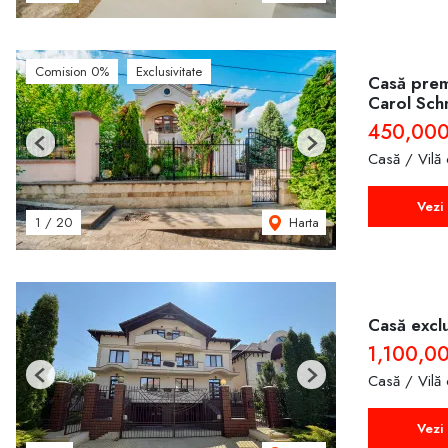
Comision 0%
Exclusivitate
Casă premi
Carol Sch
450,00
Previous
Next
Casă / Vilă
Vezi 
Harta
1
/
20
Casă exclu
1,100,0
Casă / Vilă
Previous
Next
Vezi 