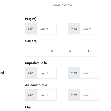
Preț (€)
Min
Max
Camere
1
2
3
4+
Suprafață utilă
Noi
Min
Max
An construcție
Min
Max
Etaj