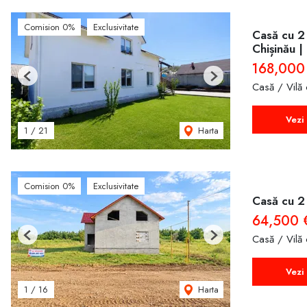
Comision 0%
Exclusivitate
Casă cu 2 n
Chișinău |
168,000
Previous
Next
Casă / Vilă
Vezi 
Harta
1
/
21
Comision 0%
Exclusivitate
Casă cu 2 
64,500 
Casă / Vilă
Previous
Next
Vezi 
Harta
1
/
16