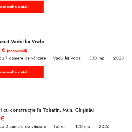
mai multe detalii
cuit Vadul lui Voda
0 €
(negociabil)
 cu 7 camere de vânzare
Vadul lui Vodă
330 mp
2020
mai multe detalii
i cu construcție în Tohatin, Mun. Chișinău
 €
 cu 3 camere de vânzare
Tohatin
120 mp
2026