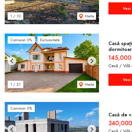
Vezi 
Harta
1
/
10
Comision 0%
Exclusivitate
Casă spați
dormitoare
145,000
Previous
Next
Casă / Vilă
Vezi 
Harta
1
/
21
Comision 0%
Casă de vâ
340,000
Casă / Vilă
Previous
Next