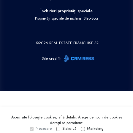
Închirieri proprietăți speciale
Proprietăți speciale de închiriat Step-Soci
©
2026
REAL ESTATE FRANCHISE SRL
Site creat în
Acest site folosește cookies,
află detalii
.
Alege ce tipuri de cookies
dorești să permitem:
Necesare
Statistică
Marketing