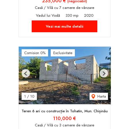
235,000 €
(negociabil)
Casă / Vilă cu 7 camere de vânzare
Vadul lui Vodă
330 mp
2020
Vezi mai multe detalii
Comision 0%
Exclusivitate
Previous
Next
Harta
1
/
10
Teren 6 ari cu construcție în Tohatin, Mun. Chișinău
110,000 €
Casă / Vilă cu 3 camere de vânzare