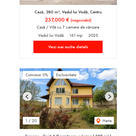
Casă, 380 m², Vadul lui Vodă, Centru
237,000 €
(negociabil)
Casă / Vilă cu 7 camere de vânzare
Vadul lui Vodă
161 mp
2025
Vezi mai multe detalii
Comision 0%
Exclusivitate
Previous
Next
Harta
1
/
20