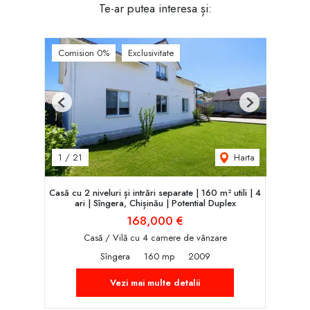
Te-ar putea interesa și:
Comision 0%
Exclusivitate
Previous
Next
Harta
1
/
21
Casă cu 2 niveluri și intrări separate | 160 m² utili | 4
ari | Sîngera, Chișinău | Potent‌ial Duplex
168,000 €
Casă / Vilă cu 4 camere de vânzare
Sîngera
160 mp
2009
Vezi mai multe detalii