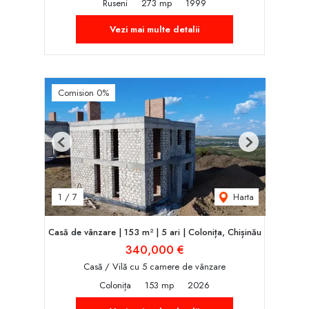
Ruseni
273 mp
1999
Vezi mai multe detalii
Comision 0%
Previous
Next
Harta
1
/
7
Casă de vânzare | 153 m² | 5 ari | Colonița, Chișinău
340,000 €
Casă / Vilă cu 5 camere de vânzare
Colonița
153 mp
2026