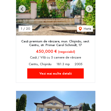
Previous
Next
Harta
1
/
20
Casă premium de vânzare, mun. Chișinău, sect.
Centru, str. Primar Carol Schmidt, 17
450,000 €
(negociabil)
Casă / Vilă cu 5 camere de vânzare
Centru, Chișinău
181.3 mp
2005
Vezi mai multe detalii