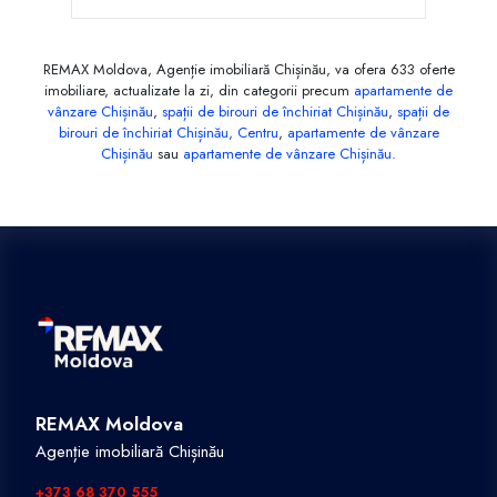
REMAX Moldova, Agenție imobiliară Chișinău, va ofera 633 oferte
imobiliare, actualizate la zi, din categorii precum
apartamente de
vânzare Chișinău
,
spații de birouri de închiriat Chișinău
,
spații de
birouri de închiriat Chișinău, Centru
,
apartamente de vânzare
Chișinău
sau
apartamente de vânzare Chișinău
.
REMAX Moldova
Agenție imobiliară Chișinău
+373 68 370 555