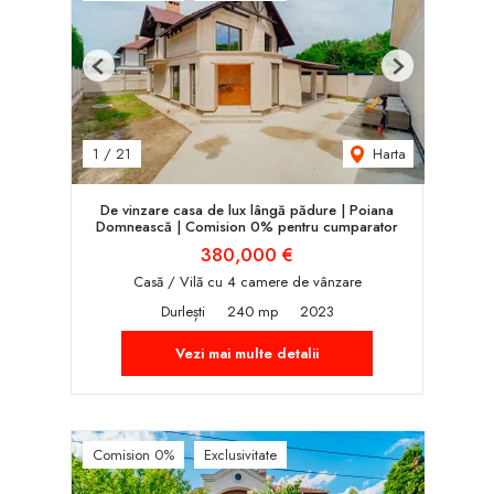
Previous
Next
Harta
1
/
21
De vinzare casa de lux lângă pădure | Poiana
Domnească | Comision 0% pentru cumparator
380,000 €
Casă / Vilă cu 4 camere de vânzare
Durlești
240 mp
2023
Vezi mai multe detalii
Comision 0%
Exclusivitate