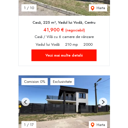
Harta
1
/
10
Casă, 225 m², Vadul lui Vodă, Centru
41,900 €
(negociabil)
Casă / Vilă cu 6 camere de vânzare
Vadul lui Vodă
210 mp
2000
Vezi mai multe detalii
Comision 0%
Exclusivitate
Previous
Next
Harta
1
/
17