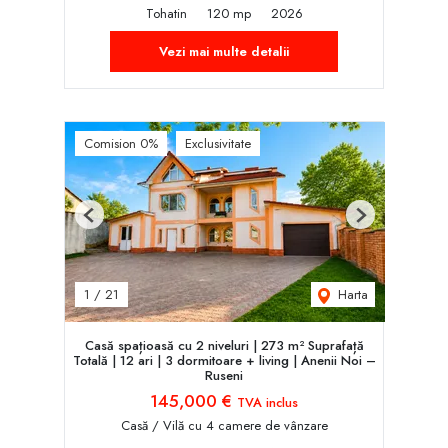
Tohatin
120 mp
2026
Vezi mai multe detalii
Comision 0%
Exclusivitate
Previous
Next
Harta
1
/
21
Casă spațioasă cu 2 niveluri | 273 m² Suprafață
Totală | 12 ari | 3 dormitoare + living | Anenii Noi –
Ruseni
145,000 €
TVA inclus
Casă / Vilă cu 4 camere de vânzare