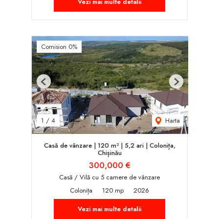
Vezi mai multe detalii
Comision 0%
Previous
Next
Harta
1
/
4
Casă de vânzare | 120 m² | 5,2 ari | Colonița,
Chișinău
300,000 €
Casă / Vilă cu 5 camere de vânzare
Colonița
120 mp
2026
Vezi mai multe detalii