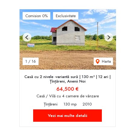
Comision 0%
Exclusivitate
Previous
Next
Harta
1
/
16
Casă cu 2 nivele -variantă sură | 130 m² | 12 ari |
Țînțăreni, Anenii Noi
64,500 €
Casă / Vilă cu 4 camere de vânzare
Țînțăreni
130 mp
2010
Vezi mai multe detalii