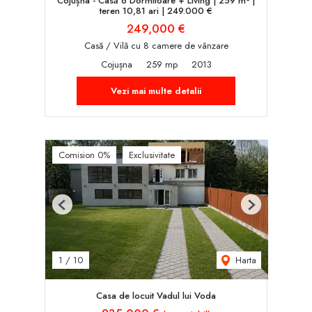
Cojușna - Casă 6 Dormitoare + Living | 259 m² |
teren 10,81 ari | 249.000 €
249,000 €
Casă / Vilă cu 8 camere de vânzare
Cojușna
259 mp
2013
Vezi mai multe detalii
Comision 0%
Exclusivitate
Previous
Next
Harta
1
/
10
Casa de locuit Vadul lui Voda