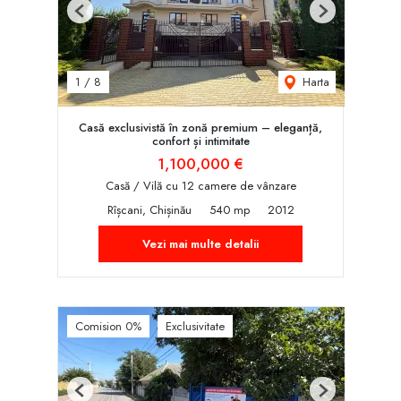
Previous
Next
Harta
1
/
8
Casă exclusivistă în zonă premium – eleganță,
confort și intimitate
1,100,000 €
Casă / Vilă cu 12 camere de vânzare
Rîșcani, Chișinău
540 mp
2012
Vezi mai multe detalii
Comision 0%
Exclusivitate
Previous
Next