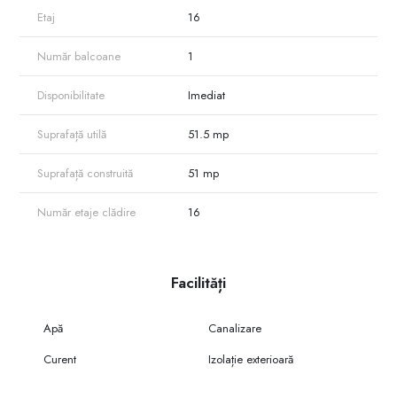
Etaj
16
Număr balcoane
1
Disponibilitate
Imediat
Suprafață utilă
51.5 mp
Suprafață construită
51 mp
Număr etaje clădire
16
Facilități
Apă
Canalizare
Curent
Izolație exterioară