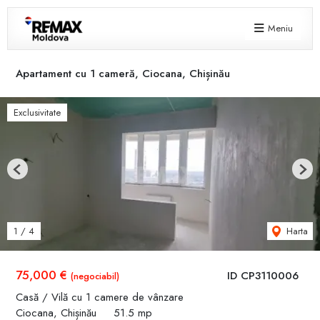
Meniu
Apartament cu 1 cameră, Ciocana, Chișinău
Exclusivitate
Previous
Next
Harta
1
/
4
75,000 €
ID CP3110006
(negociabil)
Casă / Vilă cu 1 camere de vânzare
Ciocana, Chișinău
51.5 mp