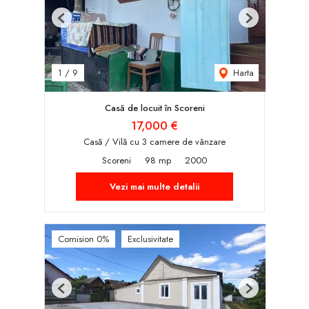
Previous
Next
Harta
1
/
9
Casă de locuit în Scoreni
17,000 €
Casă / Vilă cu 3 camere de vânzare
Scoreni
98 mp
2000
Vezi mai multe detalii
Comision 0%
Exclusivitate
Previous
Next