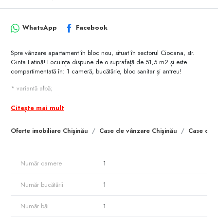
WhatsApp
Facebook
Spre vânzare apartament în bloc nou, situat în sectorul Ciocana, str.
Ginta Latină! Locuința dispune de o suprafață de 51,5 m2 și este
compartimentată în: 1 cameră, bucătărie, bloc sanitar și antreu!
* variantă albă;
* încălzire centralizată;
* geamuri termopane/panoramice;
Citește mai mult
* ușă blindată;
* locuri de parcare.
Oferte imobiliare Chișinău
Case de vânzare Chișinău
Case de v
În apropiere se află: Farmacie, Școală, Librărie, Piață, Grădiniță,
Supermarket.
Număr camere
1
Număr bucătării
1
Număr băi
1