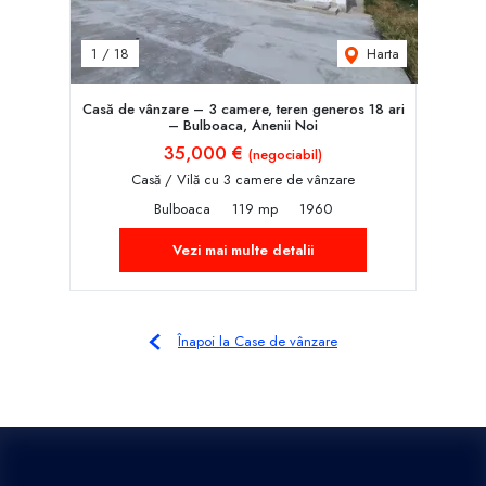
Harta
1
/
18
Casă de vânzare – 3 camere, teren generos 18 ari
– Bulboaca, Anenii Noi
35,000 €
(negociabil)
Casă / Vilă cu 3 camere de vânzare
Bulboaca
119 mp
1960
Vezi mai multe detalii
Înapoi la Case de vânzare