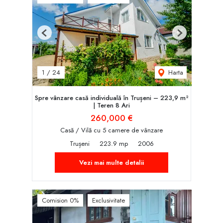
Previous
Next
Harta
1
/
24
Spre vânzare casă individuală în Trușeni – 223,9 m²
| Teren 8 Ari
260,000 €
Casă / Vilă cu 5 camere de vânzare
Trușeni
223.9 mp
2006
Vezi mai multe detalii
Comision 0%
Exclusivitate