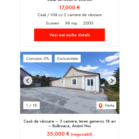
17,000 €
Casă / Vilă cu 3 camere de vânzare
Scoreni
98 mp
2000
Vezi mai multe detalii
Comision 0%
Exclusivitate
Previous
Next
Harta
1
/
18
Casă de vânzare – 3 camere, teren generos 18 ari
– Bulboaca, Anenii Noi
35,000 €
(negociabil)