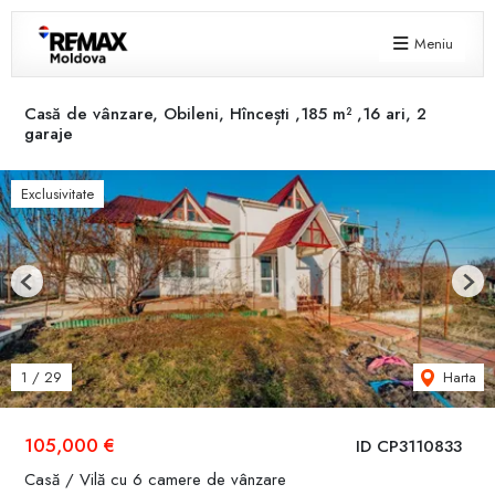
Meniu
Casă de vânzare, Obileni, Hîncești ,185 m² ,16 ari, 2
garaje
Exclusivitate
Previous
Next
Harta
1
/
29
105,000 €
ID CP3110833
Casă / Vilă cu 6 camere de vânzare