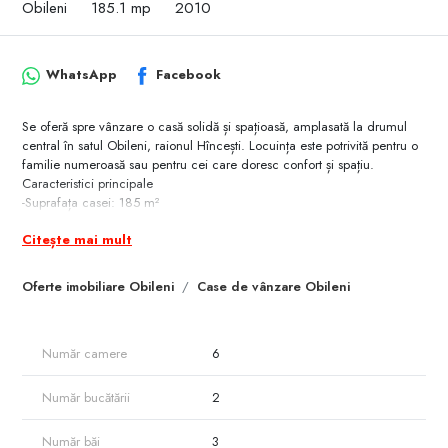
Obileni
185.1 mp
2010
WhatsApp
Facebook
Se oferă spre vânzare o casă solidă și spațioasă, amplasată la drumul
central în satul Obileni, raionul Hîncești. Locuința este potrivită pentru o
familie numeroasă sau pentru cei care doresc confort și spațiu.
Caracteristici principale
-Suprafața casei: 185 m²
-Teren: 16 ari
Citește mai mult
-Regim: 1 etaj + mansardă
-6 camere
-3 băi
Oferte imobiliare Obileni
Case de vânzare Obileni
-Se vinde mobilată parțial
-Beci
Construcție
Număr camere
6
-Material: piatră de calcar
-Pereți de 40 cm grosime
-Izolare termică, fonică
Număr bucătării
2
-Hidroizolare la fundament
Garaje
Număr băi
3