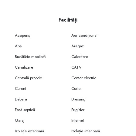
Facilități
Acoperiș
Aer condiționat
Apă
Aragaz
Bucătărie mobilată
Calorifere
Canalizare
CATV
Centrală proprie
Contor electric
Curent
Curte
Debara
Dressing
Fosă septică
Frigider
Garaj
Internet
Izolație exterioară
Izolație interioară