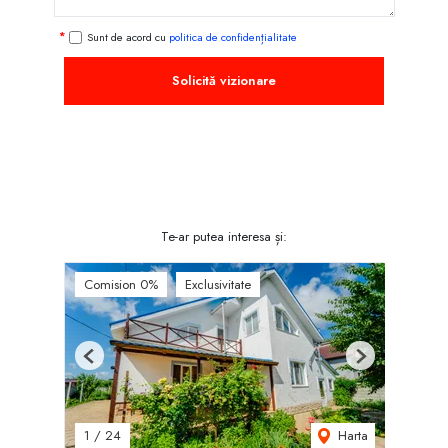
Sunt de acord cu
politica de confidențialitate
Solicită vizionare
Te-ar putea interesa și:
Comision 0%
Exclusivitate
Previous
Next
Harta
1
/
24