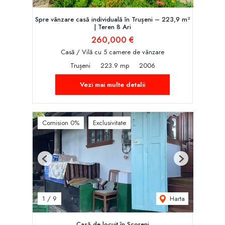
Spre vânzare casă individuală în Trușeni – 223,9 m²
| Teren 8 Ari
260,000 €
Casă / Vilă cu 5 camere de vânzare
Trușeni
223.9 mp
2006
Vezi mai multe detalii
Comision 0%
Exclusivitate
Previous
Next
Harta
1
/
9
Casă de locuit în Scoreni