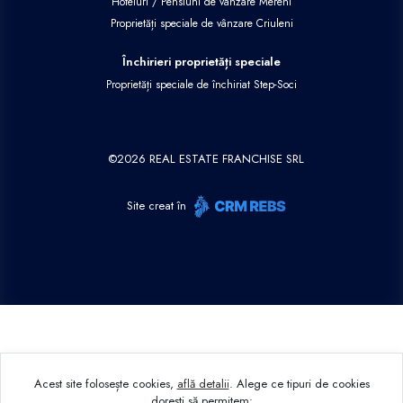
Hoteluri / Pensiuni de vânzare Mereni
Proprietăți speciale de vânzare Criuleni
Închirieri proprietăți speciale
Proprietăți speciale de închiriat Step-Soci
©
2026
REAL ESTATE FRANCHISE SRL
Site creat în
Acest site folosește cookies,
află detalii
.
Alege ce tipuri de cookies
dorești să permitem: