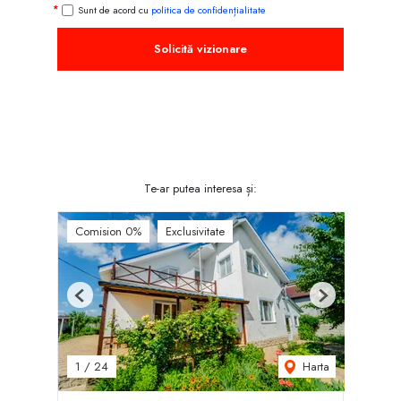
Sunt de acord cu
politica de confidențialitate
Solicită vizionare
Te-ar putea interesa și:
Comision 0%
Exclusivitate
Previous
Next
Harta
1
/
24