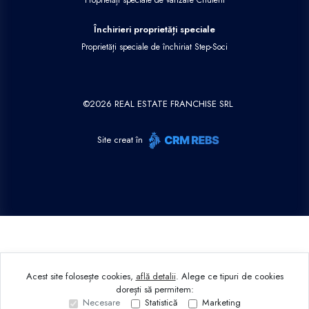
Proprietăți speciale de vânzare Criuleni
Închirieri proprietăți speciale
Proprietăți speciale de închiriat Step-Soci
©
2026
REAL ESTATE FRANCHISE SRL
Site creat în
Acest site folosește cookies,
află detalii
.
Alege ce tipuri de cookies
dorești să permitem:
Necesare
Statistică
Marketing