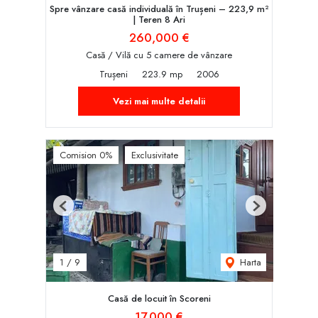
Spre vânzare casă individuală în Trușeni – 223,9 m²
| Teren 8 Ari
260,000 €
Casă / Vilă cu 5 camere de vânzare
Trușeni
223.9 mp
2006
Vezi mai multe detalii
Comision 0%
Exclusivitate
Previous
Next
Harta
1
/
9
Casă de locuit în Scoreni
17,000 €