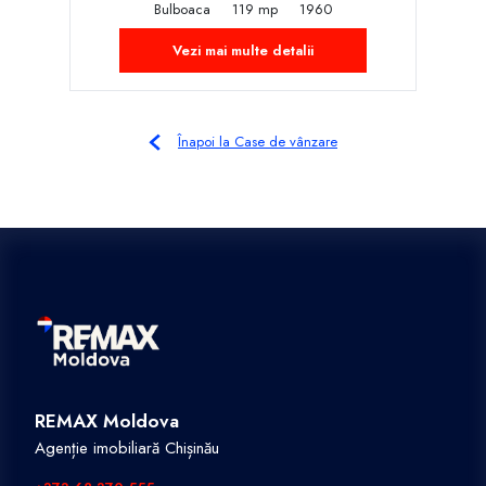
Bulboaca
119 mp
1960
Vezi mai multe detalii
Înapoi la Case de vânzare
REMAX Moldova
Agenție imobiliară Chișinău