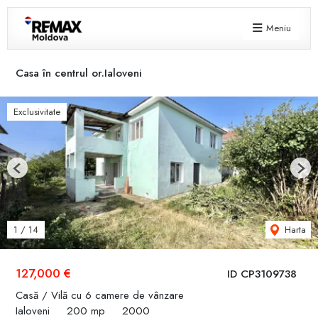
Meniu
Casa în centrul or.Ialoveni
Exclusivitate
Previous
Next
Harta
1
/
14
127,000 €
ID CP3109738
Casă / Vilă cu 6 camere de vânzare
Ialoveni
200 mp
2000