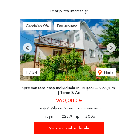
Te-ar putea interesa și:
Comision 0%
Exclusivitate
Previous
Next
Harta
1
/
24
Spre vânzare casă individuală în Trușeni – 223,9 m²
| Teren 8 Ari
260,000 €
Casă / Vilă cu 5 camere de vânzare
Trușeni
223.9 mp
2006
Vezi mai multe detalii