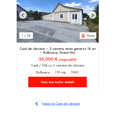
Previous
Next
Harta
1
/
18
Casă de vânzare – 3 camere, teren generos 18 ari
– Bulboaca, Anenii Noi
35,000 €
(negociabil)
Casă / Vilă cu 3 camere de vânzare
Bulboaca
119 mp
1960
Vezi mai multe detalii
Înapoi la Case de vânzare