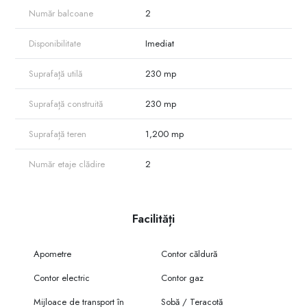
Număr balcoane
2
Disponibilitate
Imediat
Suprafață utilă
230 mp
Suprafață construită
230 mp
Suprafață teren
1,200 mp
Număr etaje clădire
2
Facilități
Apometre
Contor căldură
Contor electric
Contor gaz
Mijloace de transport în
Sobă / Teracotă