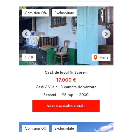
Comision 0%
Exclusivitate
Previous
Next
Harta
1
/
9
Casă de locuit în Scoreni
17,000 €
Casă / Vilă cu 3 camere de vânzare
Scoreni
98 mp
2000
Vezi mai multe detalii
Comision 0%
Exclusivitate