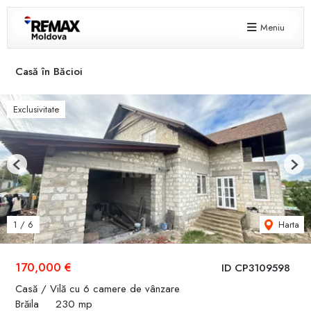
Meniu
Casă în Băcioi
Exclusivitate
Previous
Next
Harta
1
/
6
170,000 €
ID CP3109598
Casă / Vilă cu 6 camere de vânzare
Brăila
230 mp