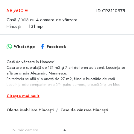
58,500 €
ID CP3110975
Casă / Vilă cu 4 camere de vânzare
Hîncești
131 mp
WhatsApp
Facebook
Casă de vânzare în Hancesti!
Casa are o suprafață de 131 m2 și 7 ari de teren adiacent. Locuința se
află pe strada Alexandru Marinescu.
Pe teritoriu se află și o anexă de 27 m2, fiind o bucătărie de vară.
Locuința este compartimentată în patru camere, o bucătărie, un bloc
sanitar și un antreu.
Citește mai mult
Dotări și avantaje:
Reparație cosmetică
Mobilă + tehnică de uz casnic
Oferte imobiliare Hîncești
Case de vânzare Hîncești
Garaj
Șură
Curte de tip deschisă
Număr camere
4
Contactează-mă pentru mai multe detalii sau pentru o vizionare.