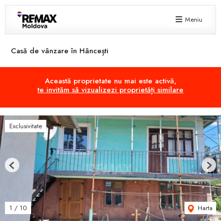
Meniu
Casă de vânzare în Hâncești
Această proprietate nu mai este activă,
te invităm să vizualizezi proprietăți similare
Exclusivitate
Previous
Next
Harta
1
/
10