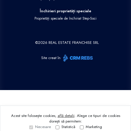
Închirieri proprietăți speciale
Proprietăți speciale de închiriat Step-Soci
©
2026
REAL ESTATE FRANCHISE SRL
Site creat în
Acest site folosește cookies,
află detalii
.
Alege ce tipuri de cookies
dorești să permitem:
Necesare
Statistică
Marketing