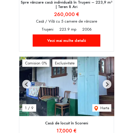
Spre vânzare casă individuală în Trușeni – 223,9 m²
| Teren 8 Ari
260,000 €
Casă / Vilă cu 5 camere de vânzare
Trușeni
223.9 mp
2006
Vezi mai multe detalii
Comision 0%
Exclusivitate
Previous
Next
Harta
1
/
9
Casă de locuit în Scoreni
17,000 €