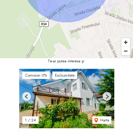
Te-ar putea interesa și:
Comision 0%
Exclusivitate
Previous
Next
Harta
1
/
24