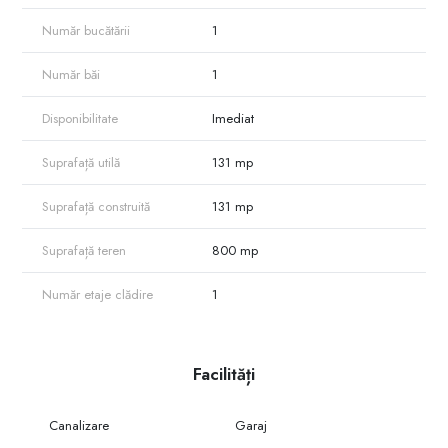
Număr bucătării
1
Număr băi
1
Disponibilitate
Imediat
Suprafață utilă
131 mp
Suprafață construită
131 mp
Suprafață teren
800 mp
Număr etaje clădire
1
Facilități
Canalizare
Garaj