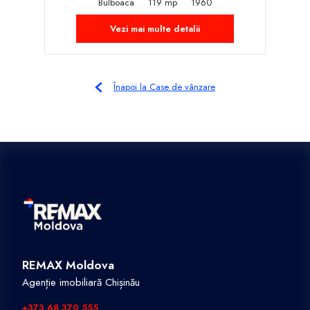
Bulboaca
119 mp
1960
Vezi mai multe detalii
Înapoi la Case de vânzare
REMAX Moldova
Agenție imobiliară Chișinău
+373 68 370 555