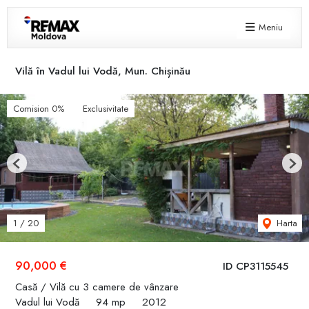
Meniu
Vilă în Vadul lui Vodă, Mun. Chișinău
Comision 0%
Exclusivitate
Previous
Next
Harta
1
/
20
90,000 €
ID CP3115545
Casă / Vilă cu 3 camere de vânzare
Vadul lui Vodă
94 mp
2012