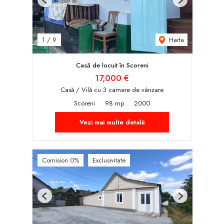
Previous
Next
Harta
1
/
9
Casă de locuit în Scoreni
17,000 €
Casă / Vilă cu 3 camere de vânzare
Scoreni
98 mp
2000
Vezi mai multe detalii
Comision 0%
Exclusivitate
Previous
Next