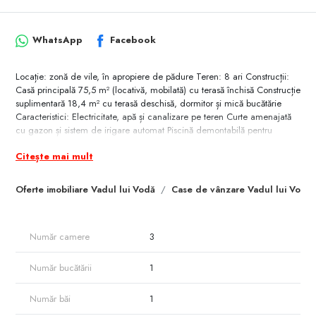
WhatsApp
Facebook
Locație: zonă de vile, în apropiere de pădure Teren: 8 ari Construcții:
Casă principală 75,5 m² (locativă, mobilată) cu terasă închisă Construcție
suplimentară 18,4 m² cu terasă deschisă, dormitor și mică bucătărie
Caracteristici: Electricitate, apă și canalizare pe teren Curte amenajată
cu gazon și sistem de irigare automat Piscină demontabilă pentru
odihnă estivală Zonă liniștită și verde Variantă excelentă pentru familie
Citește mai mult
sau ca vilă de vacanță, cu posibilitate de trai pe tot parcursul anului.
Telefon pentru detalii și vizionare: 079 000 362
Oferte imobiliare Vadul lui Vodă
Case de vânzare Vadul lui Vodă
Număr camere
3
Număr bucătării
1
Număr băi
1