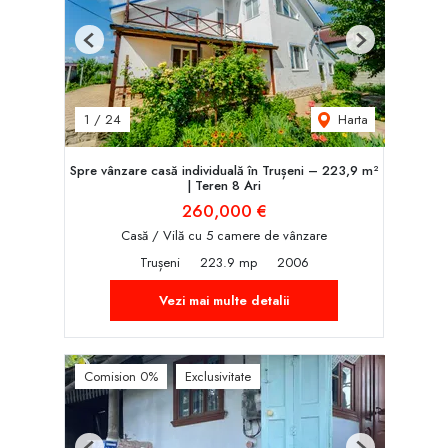
Previous
Next
Harta
1
/
24
Spre vânzare casă individuală în Trușeni – 223,9 m²
| Teren 8 Ari
260,000 €
Casă / Vilă cu 5 camere de vânzare
Trușeni
223.9 mp
2006
Vezi mai multe detalii
Comision 0%
Exclusivitate