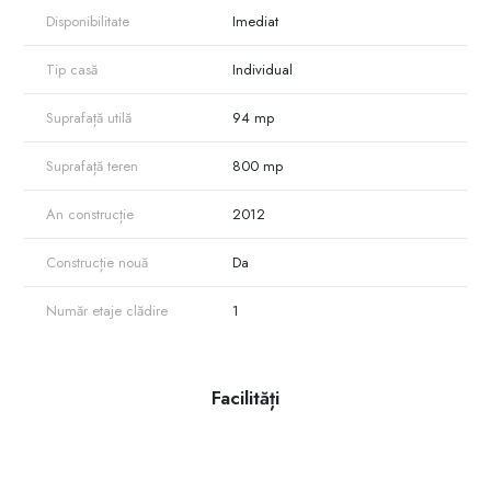
Disponibilitate
Imediat
Tip casă
Individual
Suprafață utilă
94 mp
Suprafață teren
800 mp
An construcție
2012
Construcție nouă
Da
Număr etaje clădire
1
Facilități