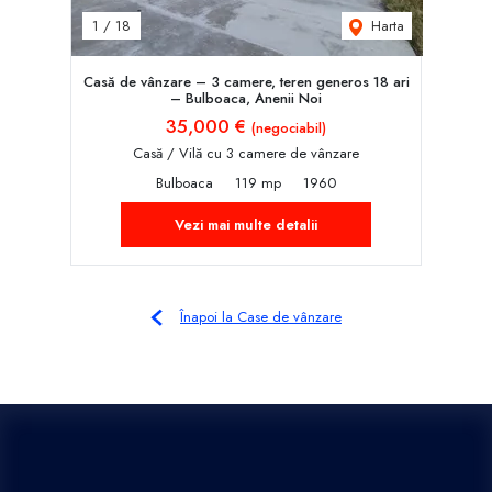
Harta
1
/
18
Casă de vânzare – 3 camere, teren generos 18 ari
– Bulboaca, Anenii Noi
35,000 €
(negociabil)
Casă / Vilă cu 3 camere de vânzare
Bulboaca
119 mp
1960
Vezi mai multe detalii
Înapoi la Case de vânzare