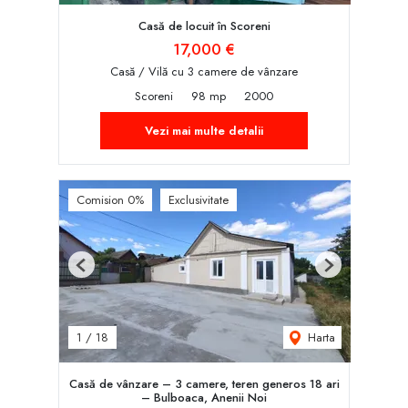
Casă de locuit în Scoreni
17,000 €
Casă / Vilă cu 3 camere de vânzare
Scoreni
98 mp
2000
Vezi mai multe detalii
Comision 0%
Exclusivitate
Previous
Next
Harta
1
/
18
Casă de vânzare – 3 camere, teren generos 18 ari
– Bulboaca, Anenii Noi