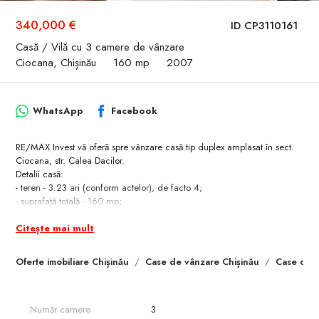
340,000 €
ID CP3110161
Casă / Vilă cu 3 camere de vânzare
Ciocana, Chișinău
160 mp
2007
WhatsApp
Facebook
RE/MAX Invest vă oferă spre vânzare casă tip duplex amplasat în sect.
Ciocana, str. Calea Dacilor.
Detalii casă:
- teren - 3.23 ari (conform actelor), de facto 4;
- suprafaţă totală - 160 mp;
- compartimentare: demisol (cameră, cameră tehnică, beci), etajul 1 (
Citește mai mult
living, bucătărie, bloc sanitar, garderobă), etajul 2 (3 dormitoare, bloc
sanitar).
Beneficii:
Oferte imobiliare Chișinău
Case de vânzare Chișinău
Case de v
- amplasare în oraş,
- încălzire autonomă;
- curte verde;
Număr camere
3
- loc de parcare în curte şi în faţa casei;