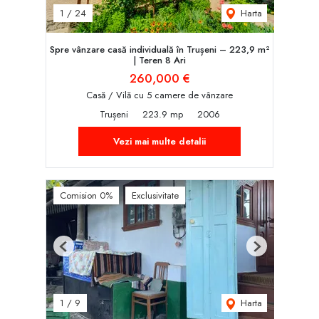
Harta
1
/
24
Spre vânzare casă individuală în Trușeni – 223,9 m²
| Teren 8 Ari
260,000 €
Casă / Vilă cu 5 camere de vânzare
Trușeni
223.9 mp
2006
Vezi mai multe detalii
Comision 0%
Exclusivitate
Previous
Next
Harta
1
/
9