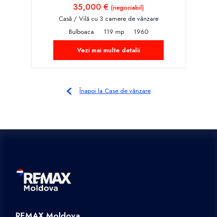
35,000 €
(negociabil)
Casă / Vilă cu 3 camere de vânzare
Bulboaca
119 mp
1960
Vezi mai multe detalii
Înapoi la Case de vânzare
REMAX Moldova