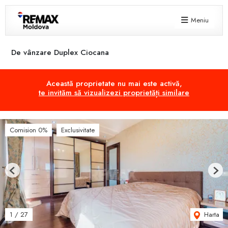
Meniu
De vânzare Duplex Ciocana
Această proprietate nu mai este activă,
te invităm să vizualizezi proprietăți similare
Comision 0%
Exclusivitate
Previous
Next
Harta
1
/
27