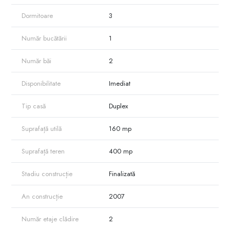
- reparatie modernă, mobilatăm GATA de trai imediat.
- aer curat, zonă liniştită.
Dormitoare
3
Pentru detalii şi vizionări ne puteţi contacta la 079630410.
Număr bucătării
1
Număr băi
2
Disponibilitate
Imediat
Tip casă
Duplex
Suprafață utilă
160 mp
Suprafață teren
400 mp
Stadiu construcție
Finalizată
An construcție
2007
Număr etaje clădire
2