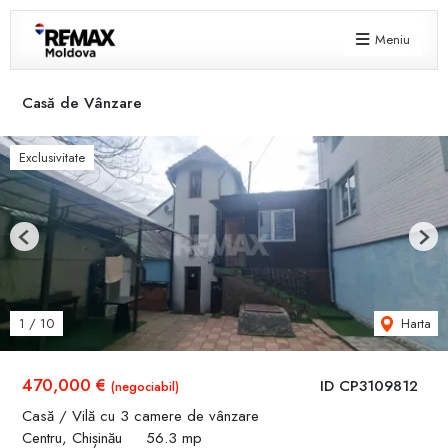
Meniu
Casă de Vânzare
Exclusivitate
Previous
Next
Harta
1
/
10
470,000 €
ID CP3109812
(negociabil)
Casă / Vilă cu 3 camere de vânzare
Centru, Chișinău
56.3 mp