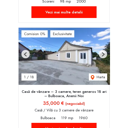
Scoreni
98 mp
2000
Vezi mai multe detalii
Comision 0%
Exclusivitate
Previous
Next
Harta
1
/
18
Casă de vânzare – 3 camere, teren generos 18 ari
– Bulboaca, Anenii Noi
35,000 €
(negociabil)
Casă / Vilă cu 3 camere de vânzare
Bulboaca
119 mp
1960