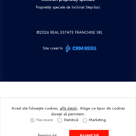
Proprietăți speciale de închiriat Step-Soci
©
2026
REAL ESTATE FRANCHISE SRL
Site creat în
Acest site folosește cookies,
află detalii
.
Alege ce tipuri de cookies
dorești să permitem:
Necesare
Statistică
Marketing
Accept tot
Resping tot