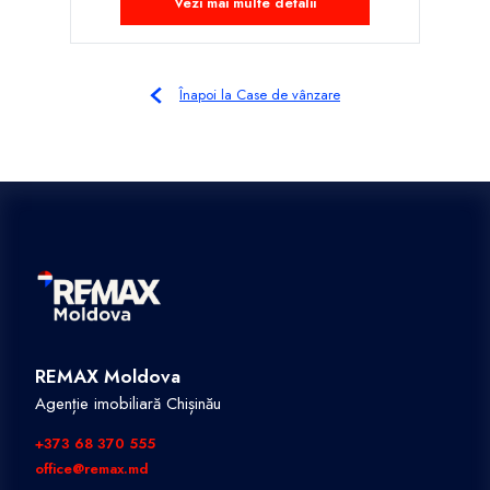
Vezi mai multe detalii
Înapoi la Case de vânzare
REMAX Moldova
Agenție imobiliară Chișinău
+373 68 370 555
office@remax.md