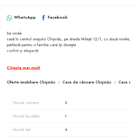
WhatsApp
Facebook
Se vinde
casă în centrul orașului Chișinău, pe strada Milești 12/1, cu două nivele,
perfectă pentru o familie care își dorește
confort și eleganță.
Proprietatea include un spațiu de relaxare cu
saună și bazin, iar curtea este ideală pentru momente de liniște sau
Citește mai mult
petreceri
în aer liber.
Oferte imobiliare Chișinău
Case de vânzare Chișinău
Case de v
Cu o
locație centrală, vei fi aproape de toate facilitățile urbane, în timp ce te
bucuri de intimitate și confort.
Număr camere
3
Număr bucătării
1
Număr băi
4