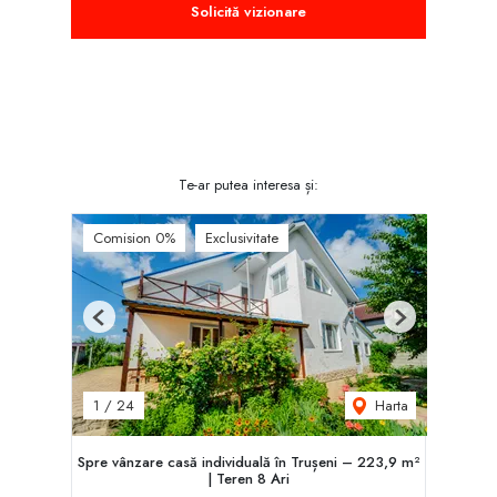
Solicită vizionare
Te-ar putea interesa și:
Comision 0%
Exclusivitate
Previous
Next
Harta
1
/
24
Spre vânzare casă individuală în Trușeni – 223,9 m²
| Teren 8 Ari