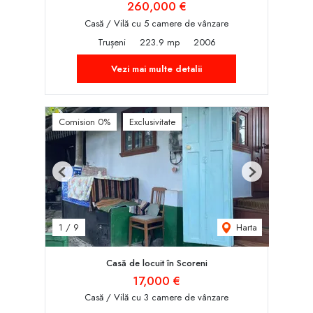
260,000 €
Casă / Vilă cu 5 camere de vânzare
Trușeni
223.9 mp
2006
Vezi mai multe detalii
Comision 0%
Exclusivitate
Previous
Next
Harta
1
/
9
Casă de locuit în Scoreni
17,000 €
Casă / Vilă cu 3 camere de vânzare