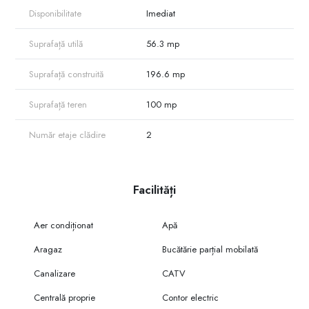
Disponibilitate
Imediat
Suprafață utilă
56.3 mp
Suprafață construită
196.6 mp
Suprafață teren
100 mp
Număr etaje clădire
2
Facilități
Aer condiționat
Apă
Aragaz
Bucătărie parțial mobilată
Canalizare
CATV
Centrală proprie
Contor electric