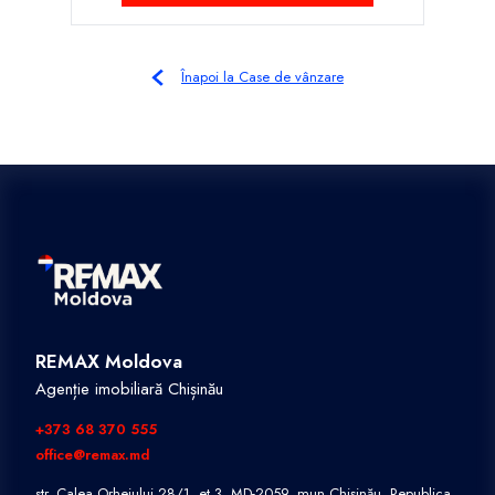
Înapoi la Case de vânzare
REMAX Moldova
Agenție imobiliară Chișinău
+373 68 370 555
office@remax.md
str. Calea Orheiului 28/1, et.3, MD-2059, mun.Chișinău, Republica