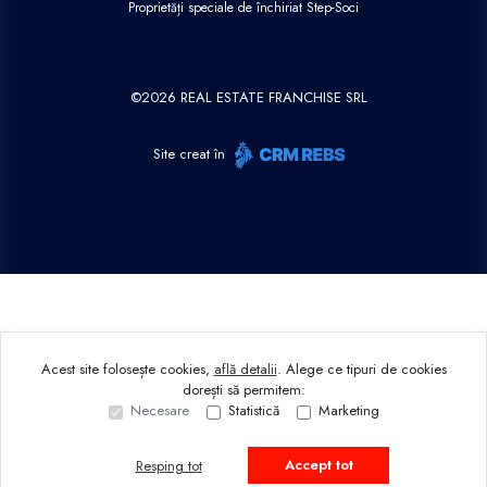
Proprietăți speciale de închiriat Step-Soci
©
2026
REAL ESTATE FRANCHISE SRL
Site creat în
Acest site folosește cookies,
află detalii
.
Alege ce tipuri de cookies
dorești să permitem:
Necesare
Statistică
Marketing
Accept tot
Resping tot
Sună acum
Solicită vizionare