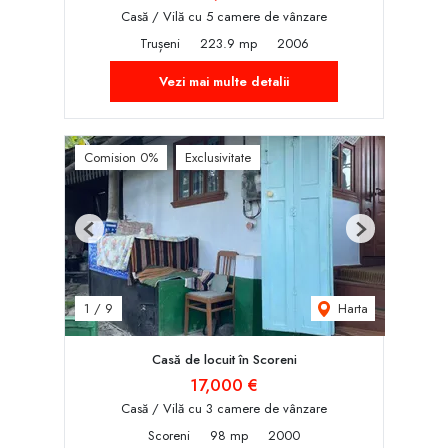
Casă / Vilă cu 5 camere de vânzare
Trușeni
223.9 mp
2006
Vezi mai multe detalii
Comision 0%
Exclusivitate
Previous
Next
Harta
1
/
9
Casă de locuit în Scoreni
17,000 €
Casă / Vilă cu 3 camere de vânzare
Scoreni
98 mp
2000