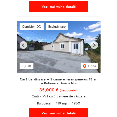
Vezi mai multe detalii
Comision 0%
Exclusivitate
Previous
Next
Harta
1
/
18
Casă de vânzare – 3 camere, teren generos 18 ari
– Bulboaca, Anenii Noi
35,000 €
(negociabil)
Casă / Vilă cu 3 camere de vânzare
Bulboaca
119 mp
1960
Vezi mai multe detalii