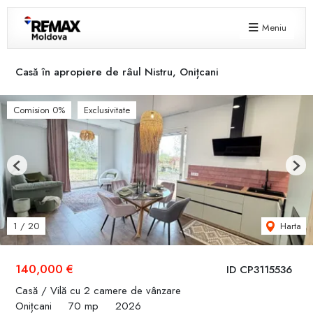
Meniu
Casă în apropiere de râul Nistru, Onițcani
Comision 0%
Exclusivitate
Previous
Next
Harta
1
/
20
140,000 €
ID CP3115536
Casă / Vilă cu 2 camere de vânzare
Onițcani
70 mp
2026