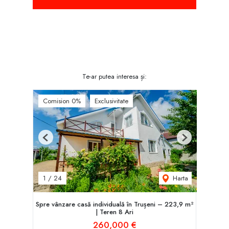
Te-ar putea interesa și:
Comision 0%
Exclusivitate
Previous
Next
Harta
1
/
24
Spre vânzare casă individuală în Trușeni – 223,9 m²
| Teren 8 Ari
260,000 €