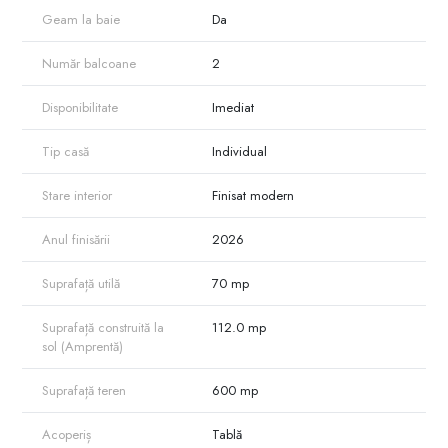
Geam la baie
Da
Număr balcoane
2
Disponibilitate
Imediat
Tip casă
Individual
Stare interior
Finisat modern
Anul finisării
2026
Suprafață utilă
70 mp
Suprafață construită la
112.0 mp
sol (Amprentă)
Suprafață teren
600 mp
Acoperiș
Tablă