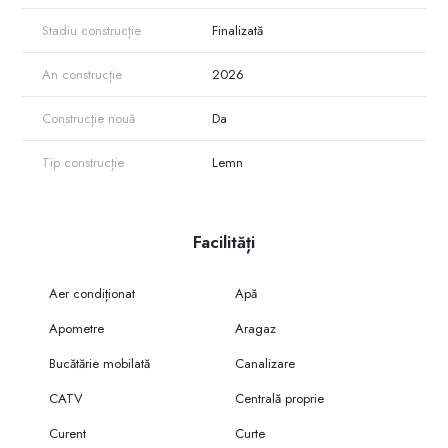
Stadiu construcție
Finalizată
An construcție
2026
Construcție nouă
Da
Tip construcție
Lemn
Facilități
Aer condiționat
Apă
Apometre
Aragaz
Bucătărie mobilată
Canalizare
CATV
Centrală proprie
Curent
Curte