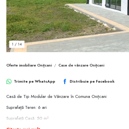
1
/
14
Oferte imobiliare Onițcani
Case de vânzare Onițcani
Trimite pe
WhatsApp
Distribuie pe
Facebook
Casă de Tip Modular de Vânzare în Comuna Onițcani
Suprafață Teren: 6 ari
Suprafață Casă: 50 m²