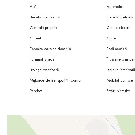
Apă
Apometre
Bucătărie mobilată
Bucătărie utilată
Centrală proprie
Contor electric
Curent
Curte
Ferestre care se deschid
Fosă septică
Iluminat stradal
Încălzire prin pa
Izolație exterioară
Izolație interioar
Mijloace de transport în comun
Mobilat complet
Parchet
Străzi pietruite