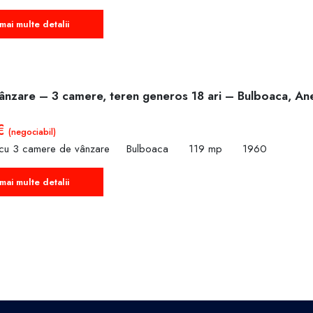
mai multe detalii
ânzare – 3 camere, teren generos 18 ari – Bulboaca, Ane
 €
(negociabil)
 cu 3 camere de vânzare
Bulboaca
119 mp
1960
mai multe detalii