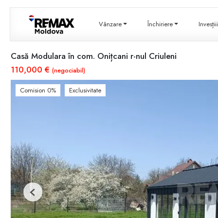
Vânzare
Închiriere
Invesți
Casă Modulara în com. Onițcani r-nul Criuleni
110,000 €
(negociabil)
Comision 0%
Exclusivitate
Previous