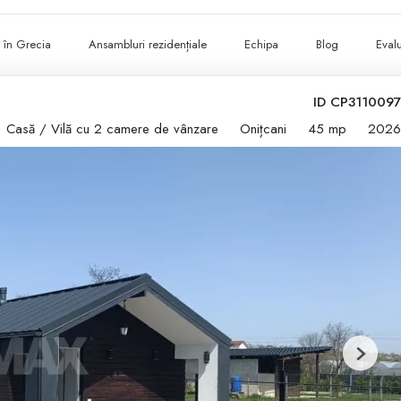
ii în Grecia
Ansambluri rezidențiale
Echipa
Blog
Evalu
ID CP3110097
Casă / Vilă cu 2 camere de vânzare
Onițcani
45 mp
2026
Next