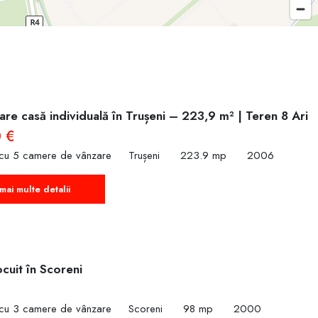
re casă individuală în Trușeni – 223,9 m² | Teren 8 Ari
 €
 cu 5 camere de vânzare
Trușeni
223.9 mp
2006
mai multe detalii
cuit în Scoreni
€
 cu 3 camere de vânzare
Scoreni
98 mp
2000