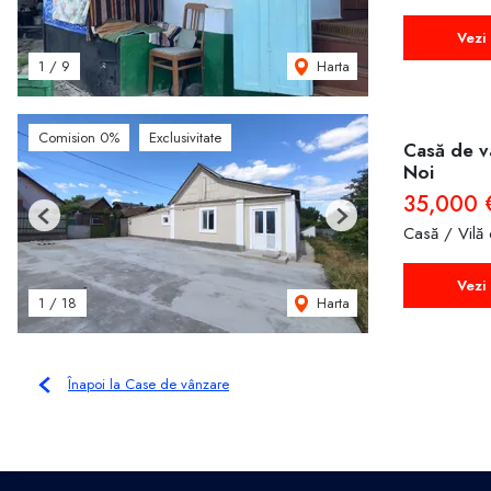
Vezi 
Harta
1
/
9
Comision 0%
Exclusivitate
Casă de v
Noi
35,000
Previous
Next
Casă / Vilă
Vezi 
Harta
1
/
18
Înapoi la Case de vânzare