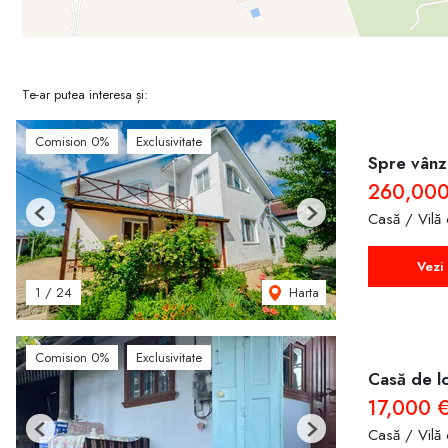
Te-ar putea interesa și:
Comision 0%
Exclusivitate
Spre vânza
260,000
Casă / Vilă
Previous
Next
Vezi 
Harta
1
/
24
Comision 0%
Exclusivitate
Casă de lo
17,000 
Casă / Vilă
Previous
Next