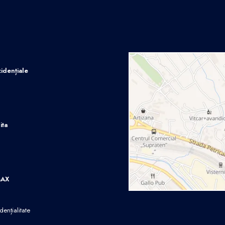
idențiale
ita
MAX
dențialitate