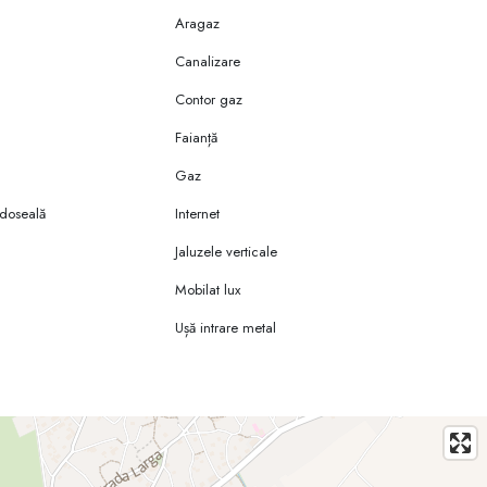
Aragaz
Canalizare
Contor gaz
Faianță
Gaz
rdoseală
Internet
ă
Jaluzele verticale
Mobilat lux
Ușă intrare metal