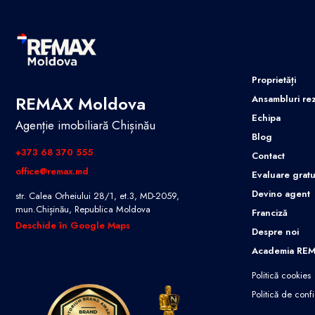
Proprietăți
REMAX Moldova
Ansambluri rez
Echipa
Agenție imobiliară Chișinău
Blog
+373 68 370 555
Contact
office@remax.md
Evaluare gratu
Devino agent
str. Calea Orheiului 28/1, et.3, MD-2059,
mun.Chișinău, Republica Moldova
Franciză
Deschide în Google Maps
Despre noi
Academia RE
Politică cookies
Politică de confi