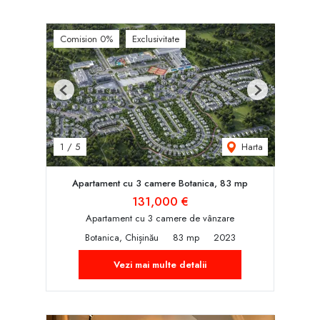
Comision 0%
Exclusivitate
Previous
Next
Harta
1
/
5
Apartament cu 3 camere Botanica, 83 mp
131,000 €
Apartament cu 3 camere de vânzare
Botanica, Chișinău
83 mp
2023
Vezi mai multe detalii