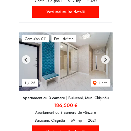
Centru, Chișinău
61.7 mp
2020
Vezi mai multe detalii
Comision 0%
Exclusivitate
Previous
Next
Harta
1
/
25
Apartament cu 3 camere | Buiucani, Mun. Chișinău
186,500 €
Apartament cu 3 camere de vânzare
Buiucani, Chișinău
69 mp
2021