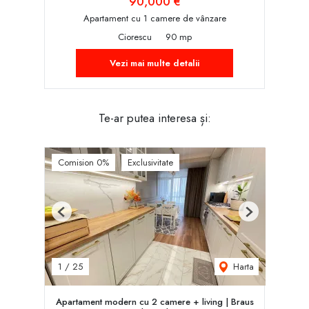
90,000 €
Apartament cu 1 camere de vânzare
Ciorescu
90 mp
Vezi mai multe detalii
Te-ar putea interesa și:
Comision 0%
Exclusivitate
Previous
Next
Harta
1
/
25
Apartament modern cu 2 camere + living | Braus