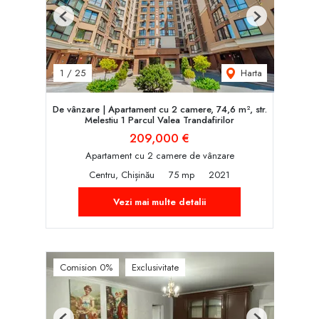
Previous
Next
Harta
1
/
25
De vânzare | Apartament cu 2 camere, 74,6 m², str.
Melestiu 1 Parcul Valea Trandafirilor
209,000 €
Apartament cu 2 camere de vânzare
Centru, Chișinău
75 mp
2021
Vezi mai multe detalii
Comision 0%
Exclusivitate