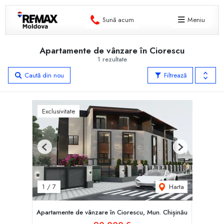
Sună acum
Meniu
Apartamente de vânzare în Ciorescu
1 rezultate
Caută din nou
Filtrează
Exclusivitate
Previous
Next
Harta
1
/
7
Apartamente de vânzare în Ciorescu, Mun. Chișinău