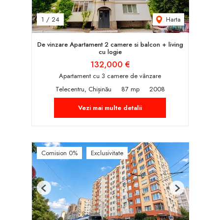
Harta
1
/
24
De vinzare Apartament 2 camere si balcon + living
cu logie
132,000 €
Apartament cu 3 camere de vânzare
Telecentru, Chișinău
87 mp
2008
Vezi mai multe detalii
Comision 0%
Exclusivitate
Previous
Next