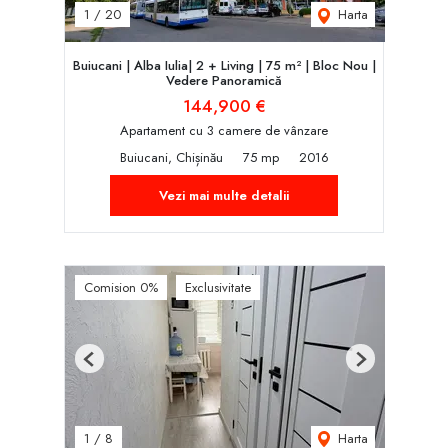
Harta
1
/
20
Buiucani | Alba Iulia| 2 + Living | 75 m² | Bloc Nou |
Vedere Panoramică
144,900 €
Apartament cu 3 camere de vânzare
Buiucani, Chișinău
75 mp
2016
Vezi mai multe detalii
Comision 0%
Exclusivitate
Previous
Next
Harta
1
/
8