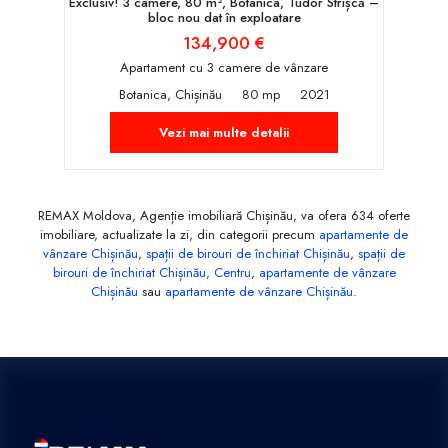
Exclusiv! 3 camere, 80 m², Botanica, Tudor Strișcă –
bloc nou dat în exploatare
134,900 €
Apartament cu 3 camere de vânzare
Botanica, Chișinău
80 mp
2021
Vezi mai multe detalii
REMAX Moldova, Agenție imobiliară Chișinău, va ofera 634 oferte
imobiliare, actualizate la zi, din categorii precum
apartamente de
vânzare Chișinău
,
spații de birouri de închiriat Chișinău
,
spații de
birouri de închiriat Chișinău, Centru
,
apartamente de vânzare
Chișinău
sau
apartamente de vânzare Chișinău
.