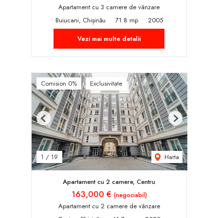
Apartament cu 3 camere de vânzare
Buiucani, Chișinău
71.8 mp
2005
Vezi mai multe detalii
Comision 0%
Exclusivitate
Previous
Next
Harta
1
/
19
Apartament cu 2 camere, Centru
163,000 €
(negociabil)
Apartament cu 2 camere de vânzare