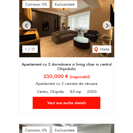
Comision 0%
Exclusivitate
Previous
Next
Harta
1
/
17
Apartament cu 2 dormitoare si living chiar in centrul
Chișinăului
230,000 €
(negociabil)
Apartament cu 3 camere de vânzare
Centru, Chișinău
85 mp
2020
Vezi mai multe detalii
Comision 0%
Exclusivitate