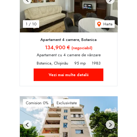
Previous
Next
Harta
1
/
10
Apartament 4 camere, Botanica
134,900 €
(negociabil)
Apartament cu 4 camere de vânzare
Botanica, Chișinău
95 mp
1983
Vezi mai multe detalii
Comision 0%
Exclusivitate
Previous
Next