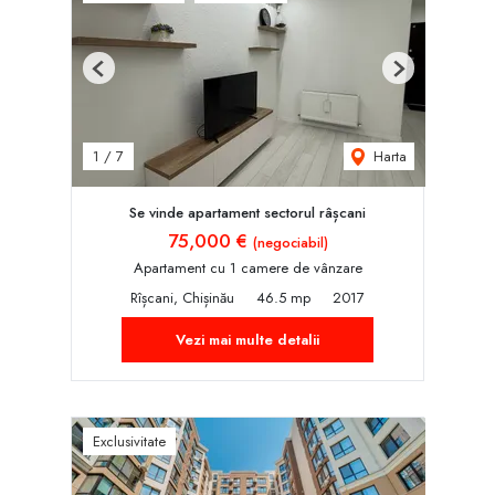
Previous
Next
Harta
1
/
7
Se vinde apartament sectorul râșcani
75,000 €
(negociabil)
Apartament cu 1 camere de vânzare
Rîșcani, Chișinău
46.5 mp
2017
Vezi mai multe detalii
Exclusivitate