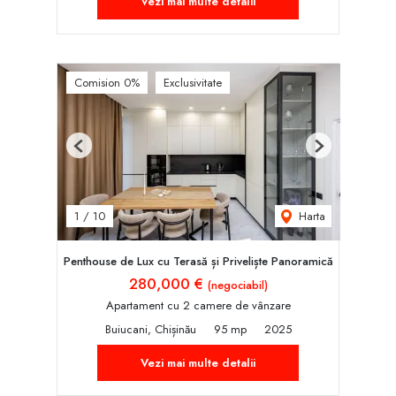
Vezi mai multe detalii
Comision 0%
Exclusivitate
Previous
Next
Harta
1
/
10
Penthouse de Lux cu Terasă și Priveliște Panoramică
280,000 €
(negociabil)
Apartament cu 2 camere de vânzare
Buiucani, Chișinău
95 mp
2025
Vezi mai multe detalii