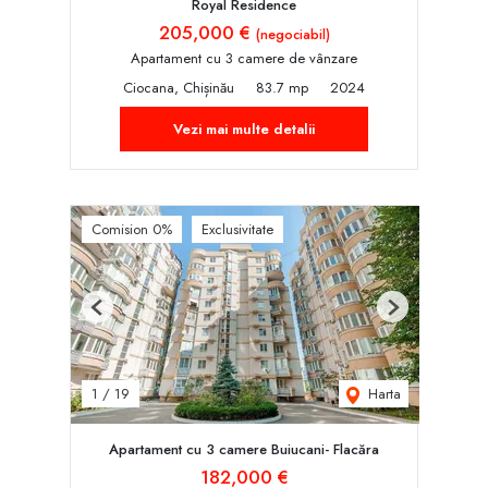
Royal Residence
205,000 €
(negociabil)
Apartament cu 3 camere de vânzare
Ciocana, Chișinău
83.7 mp
2024
Vezi mai multe detalii
Comision 0%
Exclusivitate
Previous
Next
Harta
1
/
19
Apartament cu 3 camere Buiucani- Flacăra
182,000 €