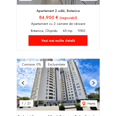
Apartament 2 odăi, Botanica
84,900 €
(negociabil)
Apartament cu 2 camere de vânzare
Botanica, Chișinău
45 mp
1980
Vezi mai multe detalii
Comision 0%
Exclusivitate
Previous
Next
Harta
1
/
21