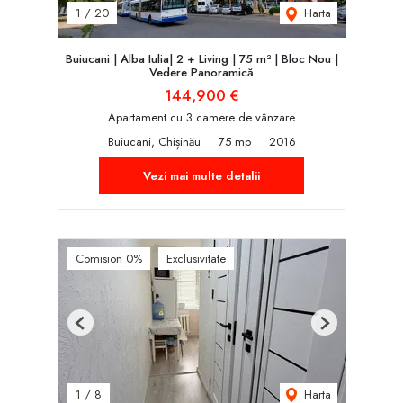
Harta
1
/
20
Buiucani | Alba Iulia| 2 + Living | 75 m² | Bloc Nou |
Vedere Panoramică
144,900 €
Apartament cu 3 camere de vânzare
Buiucani, Chișinău
75 mp
2016
Vezi mai multe detalii
Comision 0%
Exclusivitate
Previous
Next
Harta
1
/
8