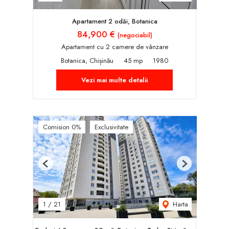
Apartament 2 odăi, Botanica
84,900 €
(negociabil)
Apartament cu 2 camere de vânzare
Botanica, Chișinău
45 mp
1980
Vezi mai multe detalii
Comision 0%
Exclusivitate
Previous
Next
Harta
1
/
21