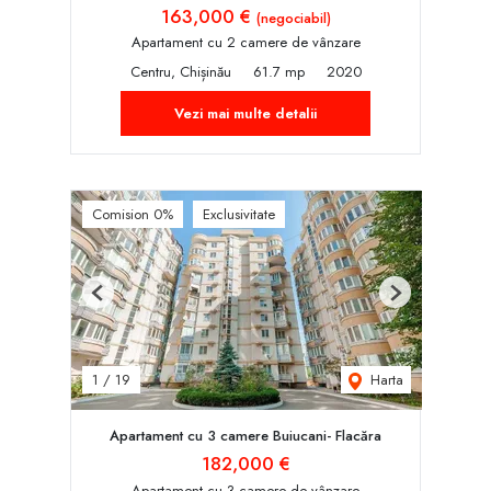
163,000 €
(negociabil)
Apartament cu 2 camere de vânzare
Centru, Chișinău
61.7 mp
2020
Vezi mai multe detalii
Comision 0%
Exclusivitate
Previous
Next
Harta
1
/
19
Apartament cu 3 camere Buiucani- Flacăra
182,000 €
Apartament cu 3 camere de vânzare