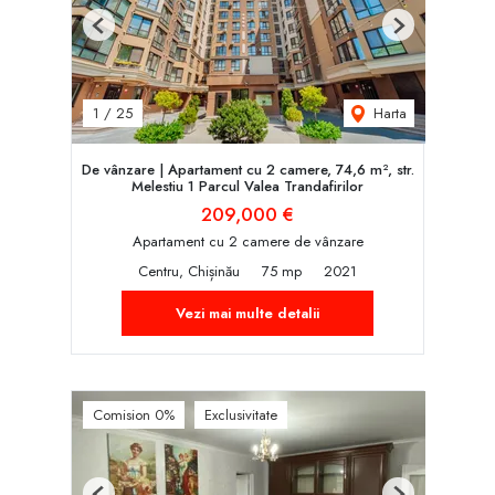
Previous
Next
Harta
1
/
25
De vânzare | Apartament cu 2 camere, 74,6 m², str.
Melestiu 1 Parcul Valea Trandafirilor
209,000 €
Apartament cu 2 camere de vânzare
Centru, Chișinău
75 mp
2021
Vezi mai multe detalii
Comision 0%
Exclusivitate