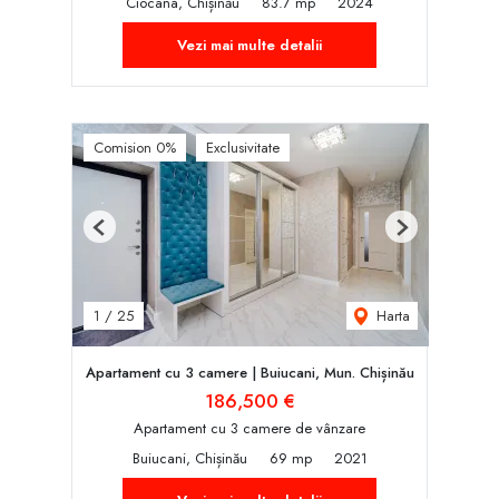
Ciocana, Chișinău
83.7 mp
2024
Vezi mai multe detalii
Comision 0%
Exclusivitate
Previous
Next
Harta
1
/
25
Apartament cu 3 camere | Buiucani, Mun. Chișinău
186,500 €
Apartament cu 3 camere de vânzare
Buiucani, Chișinău
69 mp
2021