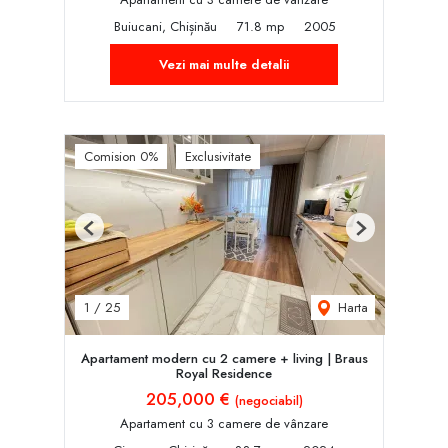
Buiucani, Chișinău
71.8 mp
2005
Vezi mai multe detalii
Comision 0%
Exclusivitate
Previous
Next
Harta
1
/
25
Apartament modern cu 2 camere + living | Braus
Royal Residence
205,000 €
(negociabil)
Apartament cu 3 camere de vânzare