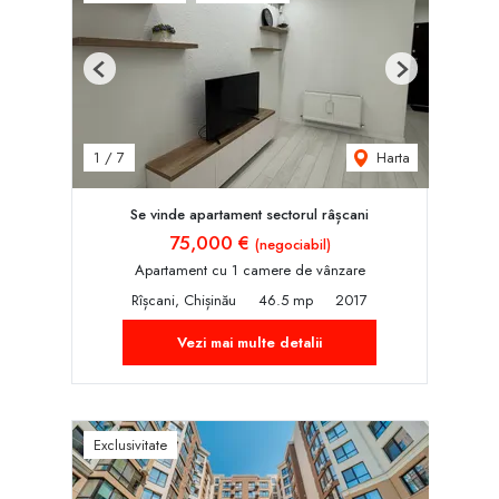
Previous
Next
Harta
1
/
7
Se vinde apartament sectorul râșcani
75,000 €
(negociabil)
Apartament cu 1 camere de vânzare
Rîșcani, Chișinău
46.5 mp
2017
Vezi mai multe detalii
Exclusivitate