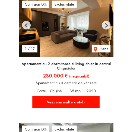
Comision 0%
Exclusivitate
Previous
Next
Harta
1
/
17
Apartament cu 2 dormitoare si living chiar in centrul
Chișinăului
230,000 €
(negociabil)
Apartament cu 3 camere de vânzare
Centru, Chișinău
85 mp
2020
Vezi mai multe detalii
Comision 0%
Exclusivitate