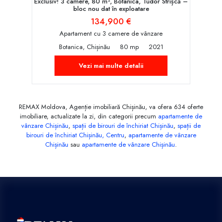
Exclusiv! 3 camere, 80 m², Botanica, Tudor Strișcă –
bloc nou dat în exploatare
134,900 €
Apartament cu 3 camere de vânzare
Botanica, Chișinău
80 mp
2021
Vezi mai multe detalii
REMAX Moldova, Agenție imobiliară Chișinău, va ofera 634 oferte
imobiliare, actualizate la zi, din categorii precum
apartamente de
vânzare Chișinău
,
spații de birouri de închiriat Chișinău
,
spații de
birouri de închiriat Chișinău, Centru
,
apartamente de vânzare
Chișinău
sau
apartamente de vânzare Chișinău
.