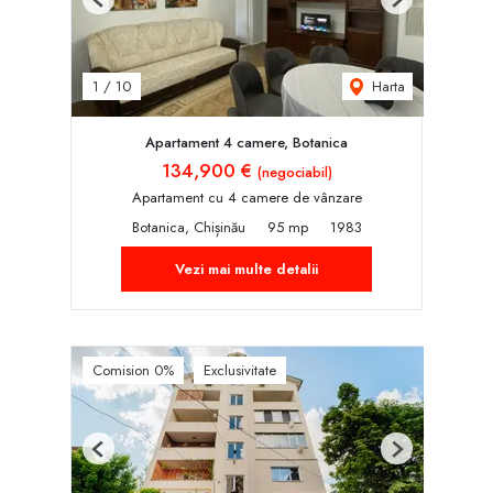
Previous
Next
Harta
1
/
10
Apartament 4 camere, Botanica
134,900 €
(negociabil)
Apartament cu 4 camere de vânzare
Botanica, Chișinău
95 mp
1983
Vezi mai multe detalii
Comision 0%
Exclusivitate
Previous
Next