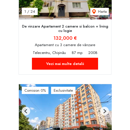
Harta
1
/
24
De vinzare Apartament 2 camere si balcon + living
cu logie
132,000 €
Apartament cu 3 camere de vânzare
Telecentru, Chișinău
87 mp
2008
Vezi mai multe detalii
Comision 0%
Exclusivitate
Previous
Next