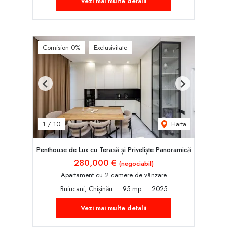
Vezi mai multe detalii
Comision 0%
Exclusivitate
Previous
Next
Harta
1
/
10
Penthouse de Lux cu Terasă și Priveliște Panoramică
280,000 €
(negociabil)
Apartament cu 2 camere de vânzare
Buiucani, Chișinău
95 mp
2025
Vezi mai multe detalii