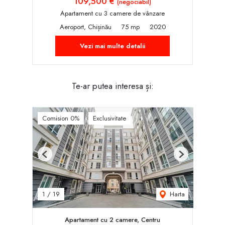
109,500 €
(negociabil)
Apartament cu 3 camere de vânzare
Aeroport, Chișinău
75 mp
2020
Vezi mai multe detalii
Te-ar putea interesa și:
Comision 0%
Exclusivitate
Previous
Next
Harta
1
/
19
Apartament cu 2 camere, Centru