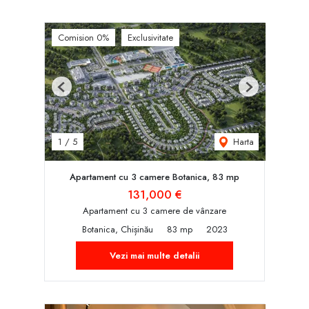
Comision 0%
Exclusivitate
Previous
Next
Harta
1
/
5
Apartament cu 3 camere Botanica, 83 mp
131,000 €
Apartament cu 3 camere de vânzare
Botanica, Chișinău
83 mp
2023
Vezi mai multe detalii