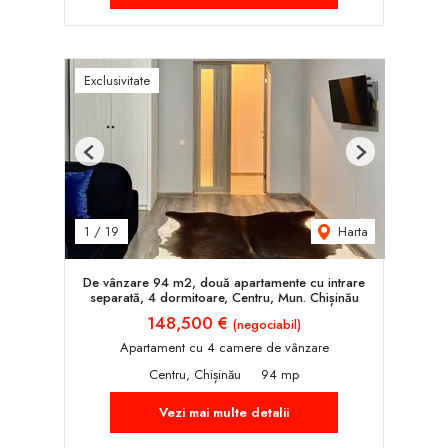
Exclusivitate
Previous
Next
Harta
1
/
19
De vânzare 94 m2, două apartamente cu intrare
separată, 4 dormitoare, Centru, Mun. Chișinău
148,500 €
(negociabil)
Apartament cu 4 camere de vânzare
Centru, Chișinău
94 mp
Vezi mai multe detalii