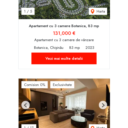
Harta
1
/
5
Apartament cu 3 camere Botanica, 83 mp
131,000 €
Apartament cu 3 camere de vânzare
Botanica, Chișinău
83 mp
2023
Vezi mai multe detalii
Comision 0%
Exclusivitate
Previous
Next
Harta
1
/
17