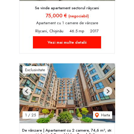
Se vinde apartament sectorul râșcani
75,000 €
(negociabil)
Apartament cu 1 camere de vânzare
Rîșcani, Chișinău
46.5 mp
2017
Vezi mai multe detalii
Exclusivitate
Previous
Next
Harta
1
/
25
De vânzare | Apartament cu 2 camere, 74,6 m², str.