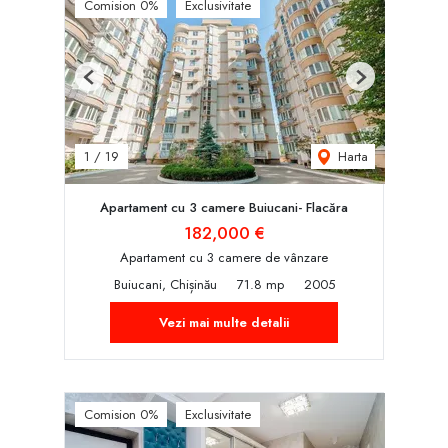
Comision 0%
Exclusivitate
Previous
Next
Harta
1
/
19
Apartament cu 3 camere Buiucani- Flacăra
182,000 €
Apartament cu 3 camere de vânzare
Buiucani, Chișinău
71.8 mp
2005
Vezi mai multe detalii
Comision 0%
Exclusivitate