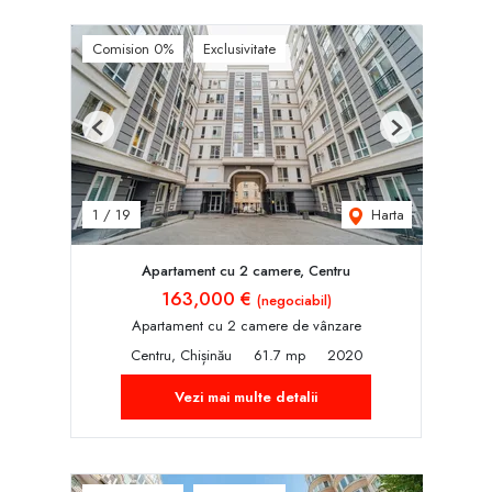
Comision 0%
Exclusivitate
Previous
Next
Harta
1
/
19
Apartament cu 2 camere, Centru
163,000 €
(negociabil)
Apartament cu 2 camere de vânzare
Centru, Chișinău
61.7 mp
2020
Vezi mai multe detalii