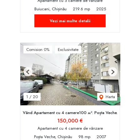
Apartament cu 5 camere de vânzare
Buiucani, Chișinău
219.6 mp
2025
Vezi mai multe detalii
Comision 0%
Exclusivitate
Previous
Next
Harta
1
/
20
Vând Apartament cu 4 camere100 м². Poșta Veche.
150,000 €
Apartament cu 4 camere de vânzare
Poșta Veche, Chișinău
98 mp
2007