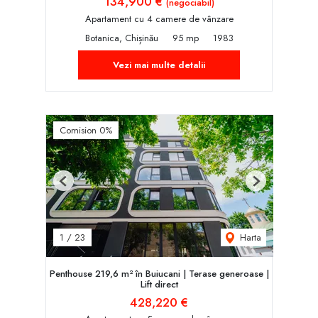
134,900 €
(negociabil)
Apartament cu 4 camere de vânzare
Botanica, Chișinău
95 mp
1983
Vezi mai multe detalii
Comision 0%
Previous
Next
Harta
1
/
23
Penthouse 219,6 m² în Buiucani | Terase generoase |
Lift direct
428,220 €