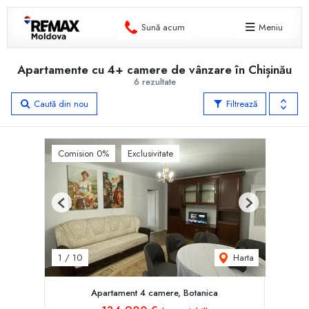
Sună acum
Meniu
Apartamente cu 4+ camere de vânzare în Chișinău
6 rezultate
Caută din nou
Filtrează
Comision 0%
Exclusivitate
Previous
Next
Harta
1
/
10
Apartament 4 camere, Botanica