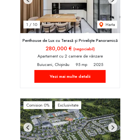
Previous
Next
Harta
1
/
10
Penthouse de Lux cu Terasă și Priveliște Panoramică
280,000 €
(negociabil)
Apartament cu 2 camere de vânzare
Buiucani, Chișinău
95 mp
2025
Vezi mai multe detalii
Comision 0%
Exclusivitate
Previous
Next