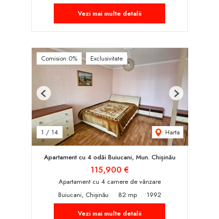
Vezi mai multe detalii
Comision 0%
Exclusivitate
Previous
Next
Harta
1
/
14
Apartament cu 4 odăi Buiucani, Mun. Chișinău
115,900 €
Apartament cu 4 camere de vânzare
Buiucani, Chișinău
82 mp
1992
Vezi mai multe detalii