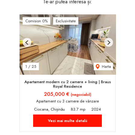
Te-ar putea interesa și:
Comision 0%
Exclusivitate
Previous
Next
Harta
1
/
25
Apartament modern cu 2 camere + living | Braus
Royal Residence
205,000 €
(negociabil)
Apartament cu 3 camere de vânzare
Ciocana, Chișinău
83.7 mp
2024
Vezi mai multe detalii