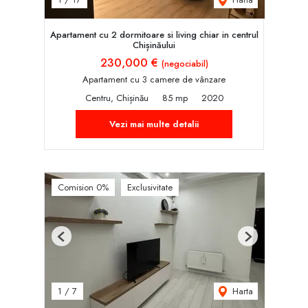
Apartament cu 2 dormitoare si living chiar in centrul
Chișinăului
230,000 €
(negociabil)
Apartament cu 3 camere de vânzare
Centru, Chișinău
85 mp
2020
Vezi mai multe detalii
Comision 0%
Exclusivitate
Previous
Next
Harta
1
/
7