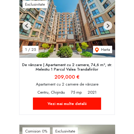
Exclusivitate
Previous
Next
Harta
1
/
25
De vânzare | Apartament cu 2 camere, 74,6 m², str.
Melestiu 1 Parcul Valea Trandafirilor
209,000 €
Apartament cu 2 camere de vânzare
Centru, Chișinău
75 mp
2021
Vezi mai multe detalii
Comision 0%
Exclusivitate