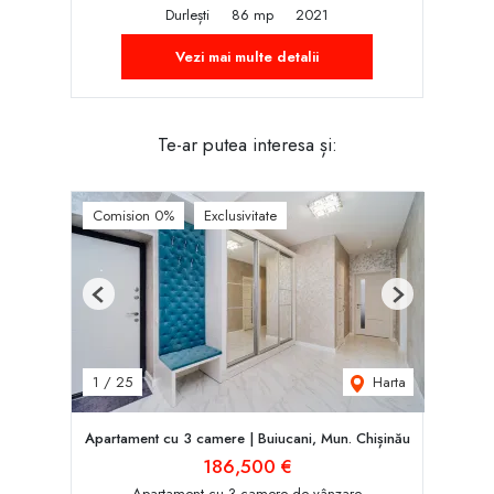
Durlești
86 mp
2021
Vezi mai multe detalii
Te-ar putea interesa și:
Comision 0%
Exclusivitate
Previous
Next
Harta
1
/
25
Apartament cu 3 camere | Buiucani, Mun. Chișinău
186,500 €
Apartament cu 3 camere de vânzare