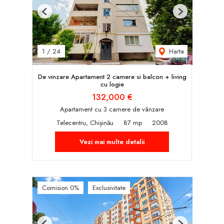
Previous
Next
Harta
1
/
24
De vinzare Apartament 2 camere si balcon + living
cu logie
132,000 €
Apartament cu 3 camere de vânzare
Telecentru, Chișinău
87 mp
2008
Vezi mai multe detalii
Comision 0%
Exclusivitate