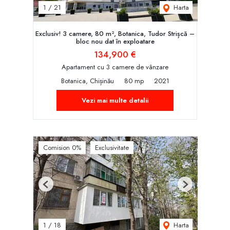
Harta
1
/
21
Exclusiv! 3 camere, 80 m², Botanica, Tudor Strișcă –
bloc nou dat în exploatare
134,900 €
Apartament cu 3 camere de vânzare
Botanica, Chișinău
80 mp
2021
Vezi mai multe detalii
Comision 0%
Exclusivitate
Previous
Next
Harta
1
/
18