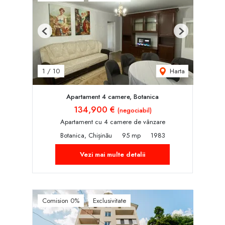
Previous
Next
Harta
1
/
10
Apartament 4 camere, Botanica
134,900 €
(negociabil)
Apartament cu 4 camere de vânzare
Botanica, Chișinău
95 mp
1983
Vezi mai multe detalii
Comision 0%
Exclusivitate