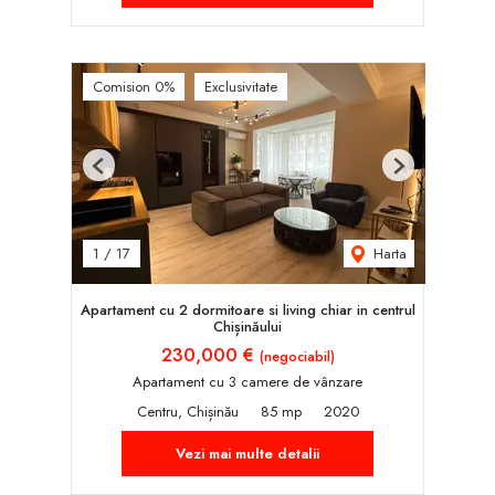
Comision 0%
Exclusivitate
Previous
Next
Harta
1
/
17
Apartament cu 2 dormitoare si living chiar in centrul
Chișinăului
230,000 €
(negociabil)
Apartament cu 3 camere de vânzare
Centru, Chișinău
85 mp
2020
Vezi mai multe detalii