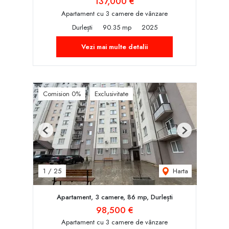
137,000 €
Apartament cu 3 camere de vânzare
Durlești
90.35 mp
2025
Vezi mai multe detalii
Comision 0%
Exclusivitate
Previous
Next
Harta
1
/
25
Apartament, 3 camere, 86 mp, Durlești
98,500 €
Apartament cu 3 camere de vânzare