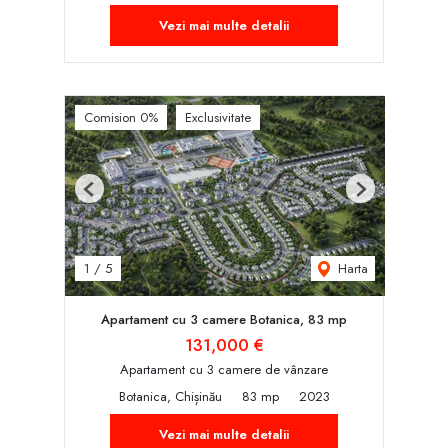
Vezi mai multe detalii
Comision 0%
Exclusivitate
Previous
Next
Harta
1
/
5
Apartament cu 3 camere Botanica, 83 mp
131,000 €
Apartament cu 3 camere de vânzare
Botanica, Chișinău
83 mp
2023
Vezi mai multe detalii