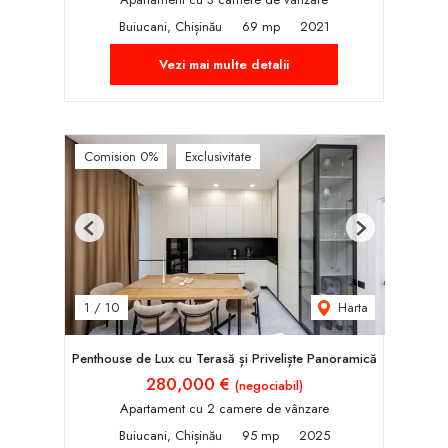
Buiucani, Chișinău
69 mp
2021
Vezi mai multe detalii
Comision 0%
Exclusivitate
Previous
Next
Harta
1
/
10
Penthouse de Lux cu Terasă și Priveliște Panoramică
280,000 €
(negociabil)
Apartament cu 2 camere de vânzare
Buiucani, Chișinău
95 mp
2025