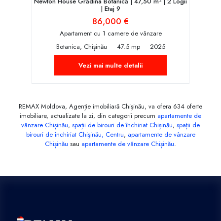
Newton House Grădina Botanică | 47,50 m² | 2 Logii
| Etaj 9
86,000 €
Apartament cu 1 camere de vânzare
Botanica, Chișinău
47.5 mp
2025
Vezi mai multe detalii
REMAX Moldova, Agenție imobiliară Chișinău, va ofera 634 oferte
imobiliare, actualizate la zi, din categorii precum
apartamente de
vânzare Chișinău
,
spații de birouri de închiriat Chișinău
,
spații de
birouri de închiriat Chișinău, Centru
,
apartamente de vânzare
Chișinău
sau
apartamente de vânzare Chișinău
.