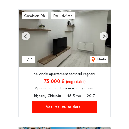
Comision 0%
Exclusivitate
Previous
Next
Harta
1
/
7
Se vinde apartament sectorul râșcani
75,000 €
(negociabil)
Apartament cu 1 camere de vânzare
Rîșcani, Chișinău
46.5 mp
2017
Vezi mai multe detalii