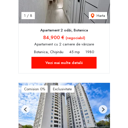
Harta
1
/
8
Apartament 2 odăi, Botanica
84,900 €
(negociabil)
Apartament cu 2 camere de vânzare
Botanica, Chișinău
45 mp
1980
Vezi mai multe detalii
Comision 0%
Exclusivitate
Previous
Next