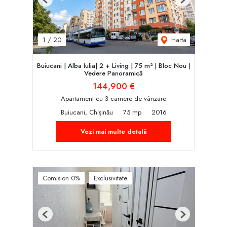
Previous
Next
Harta
1
/
20
Buiucani | Alba Iulia| 2 + Living | 75 m² | Bloc Nou |
Vedere Panoramică
144,900 €
Apartament cu 3 camere de vânzare
Buiucani, Chișinău
75 mp
2016
Vezi mai multe detalii
Comision 0%
Exclusivitate
Previous
Next