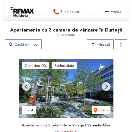
Sună acum
Meniu
Apartamente cu 3 camere de vânzare în Durlești
2 rezultate
Caută din nou
Filtrează
Comision 0%
Exclusivitate
Previous
Next
Harta
1
/
4
Apartament cu 3 odăi I Hora Village I Variantă Albă