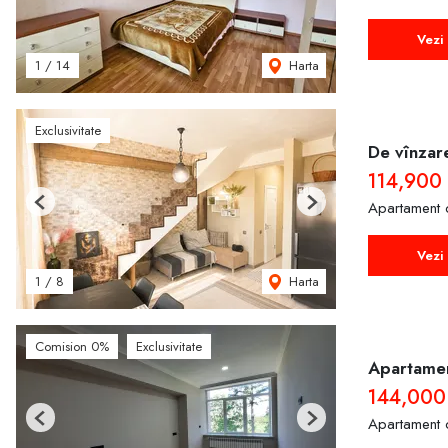
Vezi 
Harta
1
/
14
Exclusivitate
De vînzar
114,900
Apartament 
Previous
Next
Vezi 
Harta
1
/
8
Comision 0%
Exclusivitate
Apartamen
144,000
Apartament 
Previous
Next