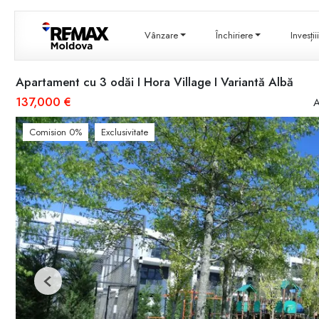
Vânzare
Închiriere
Invesți
Apartament cu 3 odăi I Hora Village I Variantă Albă
137,000 €
A
Comision 0%
Exclusivitate
Previous