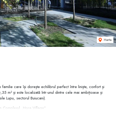
Harta
ilie care își dorește echilibrul perfect între liniște, confort și
35 m² și este localizată într-unul dintre cele mai ambițioase și
ile Lupu, sectorul Buiucani).
n Complexul „Hora Village”
ilie care își dorește echilibrul perfect între liniște, confort și