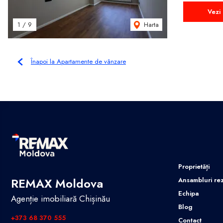
Vezi 
Harta
1
/
9
Înapoi la Apartamente de vânzare
Proprietăți
REMAX Moldova
Ansambluri rez
Echipa
Agenție imobiliară Chișinău
Blog
+373 68 370 555
Contact