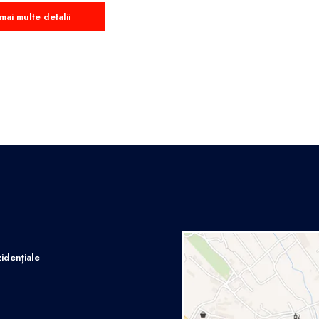
mai multe detalii
idențiale