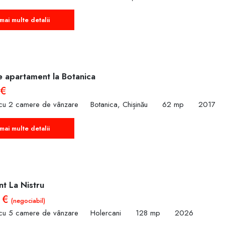
mai multe detalii
e apartament la Botanica
 €
cu 2 camere de vânzare
Botanica, Chișinău
62 mp
2017
mai multe detalii
t La Nistru
 €
(negociabil)
cu 5 camere de vânzare
Holercani
128 mp
2026