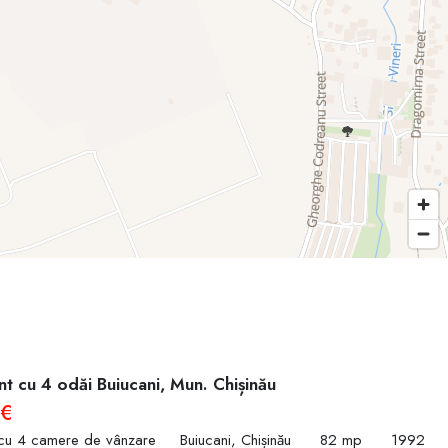
t cu 4 odăi Buiucani, Mun. Chișinău
 €
cu 4 camere de vânzare
Buiucani, Chișinău
82 mp
1992