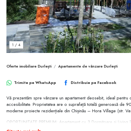
1
/
4
Oferte imobiliare Durlești
Apartamente de vânzare Durlești
Trimite pe
WhatsApp
Distribuie pe
Facebook
Vă prezentăm spre vânzare un apartament deosebit, ideal pentru o fam
accesibilitate. Proprietatea are o suprafață totală generoasă de 90,
moderne proiecte rezidențiale din Chișinău – Hora Village (str. Vas
OPORTUNITATE PREMIUM: Apartament cu 3 Dormitoare și Living î
Vă prezentăm spre vânzare un apartament deosebit, ideal pentru o fam