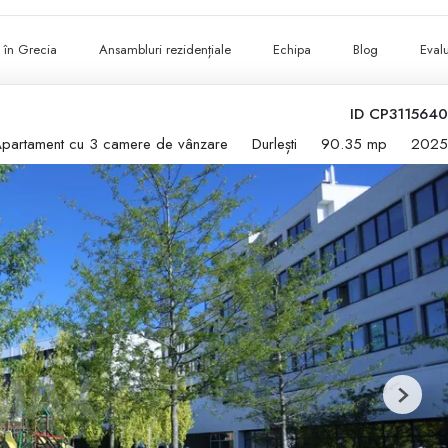
ii în Grecia
Ansambluri rezidențiale
Echipa
Blog
Evalu
ID CP3115640
partament cu 3 camere de vânzare
Durlești
90.35 mp
2025
Next