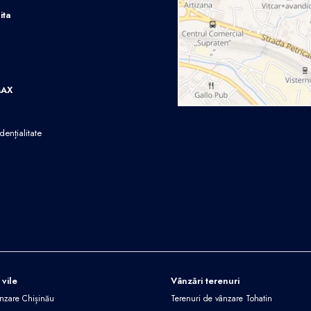
ita
MAX
dențialitate
 vile
Vânzări terenuri
ânzare Chișinău
Terenuri de vânzare Tohatin