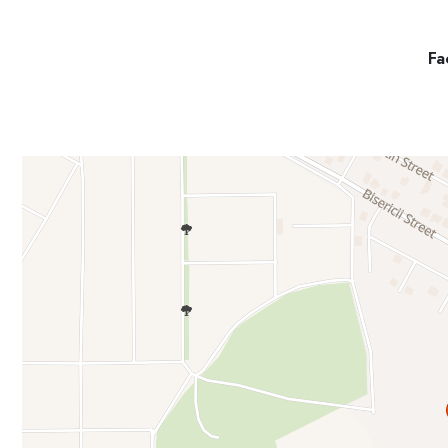
Finisarea blocului finele 2026, Darea în exploatare I trimestru 202
Fac