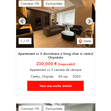
Comision 0%
Exclusivitate
Previous
Next
Harta
1
/
17
Apartament cu 2 dormitoare si living chiar in centrul
Chișinăului
230,000 €
(negociabil)
Apartament cu 3 camere de vânzare
Centru, Chișinău
85 mp
2020
Vezi mai multe detalii
Comision 0%
Exclusivitate