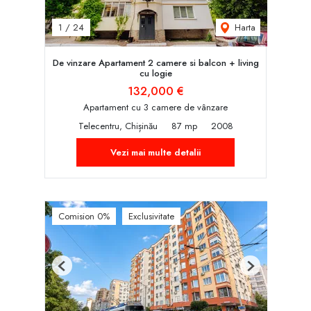
Harta
1
/
24
De vinzare Apartament 2 camere si balcon + living
cu logie
132,000 €
Apartament cu 3 camere de vânzare
Telecentru, Chișinău
87 mp
2008
Vezi mai multe detalii
Comision 0%
Exclusivitate
Previous
Next