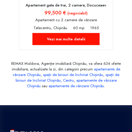
Apartament gata de trai, 2 camere, Docuceaev.
99,500 €
(negociabil)
Apartament cu 2 camere de vânzare
Telecentru, Chișinău
60 mp
1965
Vezi mai multe detalii
REMAX Moldova, Agenție imobiliară Chișinău, va ofera 634 oferte
imobiliare, actualizate la zi, din categorii precum
apartamente de
vânzare Chișinău
,
spații de birouri de închiriat Chișinău
,
spații de
birouri de închiriat Chișinău, Centru
,
apartamente de vânzare
Chișinău
sau
apartamente de vânzare Chișinău
.