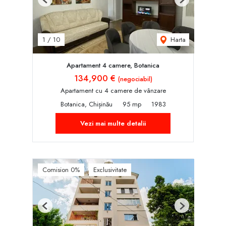
Previous
Next
Harta
1
/
10
Apartament 4 camere, Botanica
134,900 €
(negociabil)
Apartament cu 4 camere de vânzare
Botanica, Chișinău
95 mp
1983
Vezi mai multe detalii
Comision 0%
Exclusivitate
Previous
Next