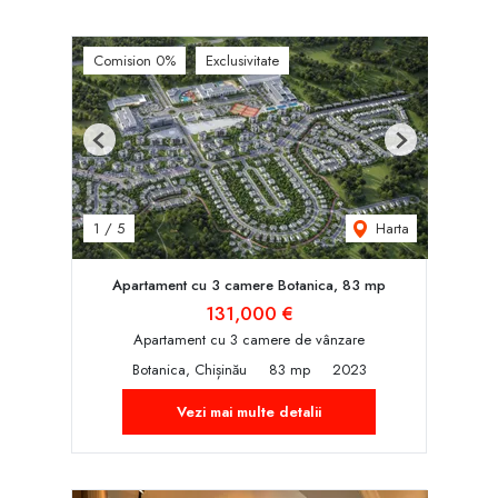
Comision 0%
Exclusivitate
Previous
Next
Harta
1
/
5
Apartament cu 3 camere Botanica, 83 mp
131,000 €
Apartament cu 3 camere de vânzare
Botanica, Chișinău
83 mp
2023
Vezi mai multe detalii