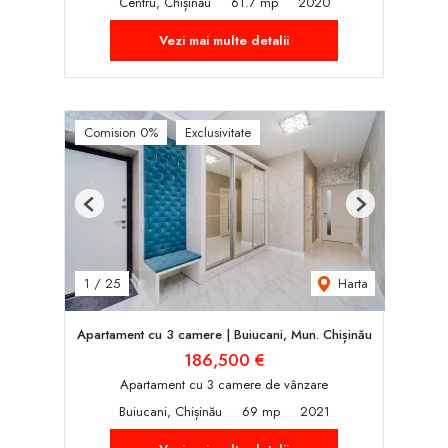
Centru, Chișinău
61.7 mp
2020
Vezi mai multe detalii
Comision 0%
Exclusivitate
Previous
Next
Harta
1
/
25
Apartament cu 3 camere | Buiucani, Mun. Chișinău
186,500 €
Apartament cu 3 camere de vânzare
Buiucani, Chișinău
69 mp
2021