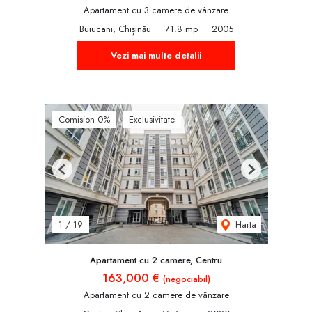
Apartament cu 3 camere de vânzare
Buiucani, Chișinău
71.8 mp
2005
Vezi mai multe detalii
Comision 0%
Exclusivitate
Previous
Next
Harta
1
/
19
Apartament cu 2 camere, Centru
163,000 €
(negociabil)
Apartament cu 2 camere de vânzare