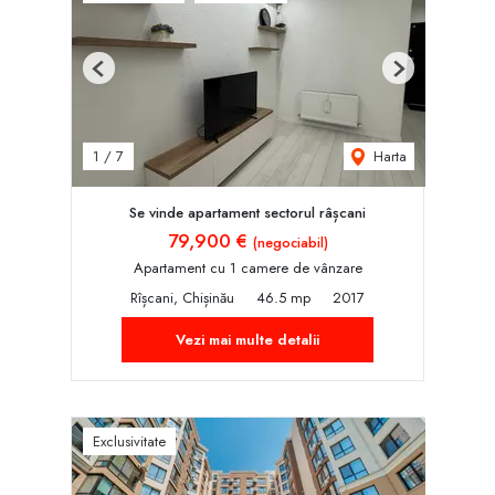
Previous
Next
Harta
1
/
7
Se vinde apartament sectorul râșcani
79,900 €
(negociabil)
Apartament cu 1 camere de vânzare
Rîșcani, Chișinău
46.5 mp
2017
Vezi mai multe detalii
Exclusivitate