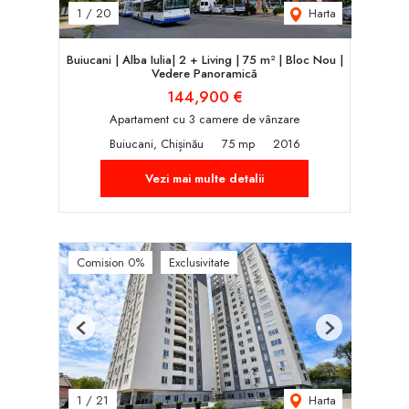
Harta
1
/
20
Buiucani | Alba Iulia| 2 + Living | 75 m² | Bloc Nou |
Vedere Panoramică
144,900 €
Apartament cu 3 camere de vânzare
Buiucani, Chișinău
75 mp
2016
Vezi mai multe detalii
Comision 0%
Exclusivitate
Previous
Next
Harta
1
/
21