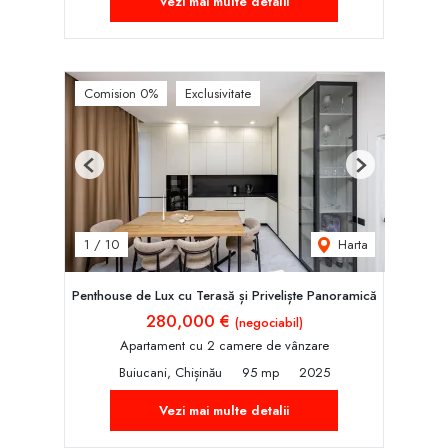
Vezi mai multe detalii
Comision 0%
Exclusivitate
Previous
Next
Harta
1
/
10
Penthouse de Lux cu Terasă și Priveliște Panoramică
280,000 €
(negociabil)
Apartament cu 2 camere de vânzare
Buiucani, Chișinău
95 mp
2025
Vezi mai multe detalii