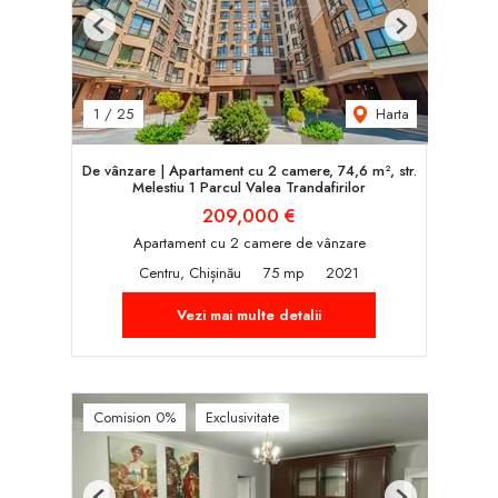
Previous
Next
Harta
1
/
25
De vânzare | Apartament cu 2 camere, 74,6 m², str.
Melestiu 1 Parcul Valea Trandafirilor
209,000 €
Apartament cu 2 camere de vânzare
Centru, Chișinău
75 mp
2021
Vezi mai multe detalii
Comision 0%
Exclusivitate