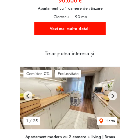
90,000 €
Apartament cu 1 camere de vânzare
Ciorescu
90 mp
Vezi mai multe detalii
Te-ar putea interesa și:
Comision 0%
Exclusivitate
Previous
Next
Harta
1
/
25
Apartament modern cu 2 camere + living | Braus