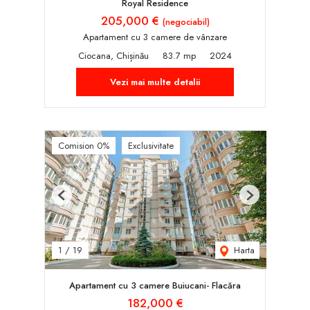
Royal Residence
205,000 €
(negociabil)
Apartament cu 3 camere de vânzare
Ciocana, Chișinău
83.7 mp
2024
Vezi mai multe detalii
Comision 0%
Exclusivitate
Previous
Next
Harta
1
/
19
Apartament cu 3 camere Buiucani- Flacăra
182,000 €