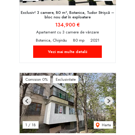
Exclusiv! 3 camere, 80 m², Botanica, Tudor Strișcă –
bloc nou dat în exploatare
134,900 €
Apartament cu 3 camere de vânzare
Botanica, Chișinău
80 mp
2021
Vezi mai multe detalii
Comision 0%
Exclusivitate
Previous
Next
Harta
1
/
18