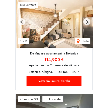
Exclusivitate
Previous
Next
Harta
1
/
8
De vînzare apartament la Botanica
114,900 €
Apartament cu 2 camere de vânzare
Botanica, Chișinău
62 mp
2017
Vezi mai multe detalii
Comision 0%
Exclusivitate