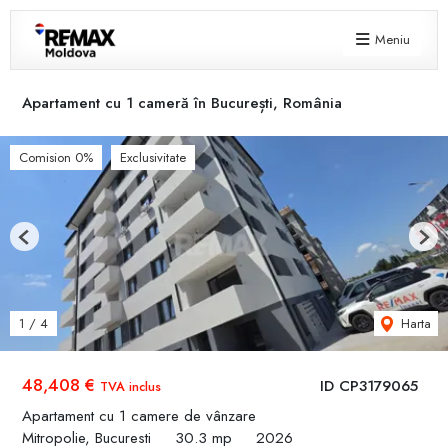
Meniu
Apartament cu 1 cameră în București, România
Comision 0%
Exclusivitate
Previous
Next
Harta
1
/
4
48,408 €
ID CP3179065
TVA inclus
Apartament cu 1 camere de vânzare
Mitropolie, Bucuresti
30.3 mp
2026