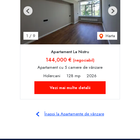
Previous
Next
Harta
1
/
9
Apartament La Nistru
144,000 €
(negociabil)
Apartament cu 5 camere de vânzare
Holercani
128 mp
2026
Vezi mai multe detalii
Înapoi la Apartamente de vânzare