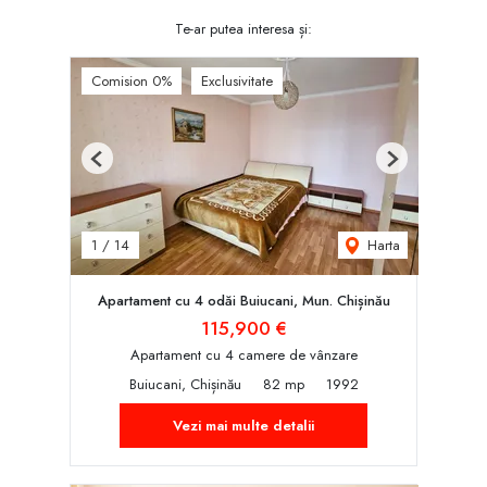
Te-ar putea interesa și:
Comision 0%
Exclusivitate
Previous
Next
Harta
1
/
14
Apartament cu 4 odăi Buiucani, Mun. Chișinău
115,900 €
Apartament cu 4 camere de vânzare
Buiucani, Chișinău
82 mp
1992
Vezi mai multe detalii