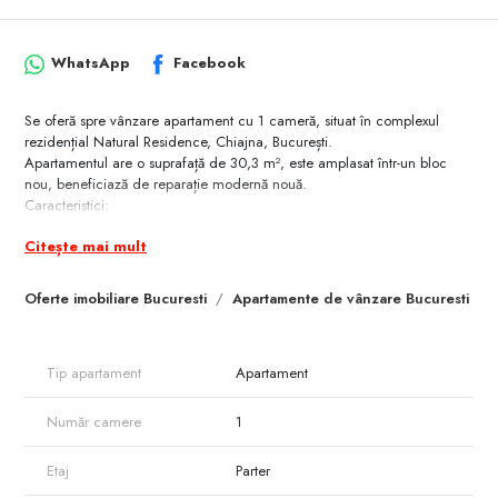
WhatsApp
Facebook
Se oferă spre vânzare apartament cu 1 cameră, situat în complexul
rezidențial Natural Residence, Chiajna, București.
Apartamentul are o suprafață de 30,3 m², este amplasat într-un bloc
nou, beneficiază de reparație modernă nouă.
Caracteristici:
Suprafață: 30,3 m²;
Citește mai mult
Bloc nou;
Reparație nouă;
Compartimentare eficientă;
Oferte imobiliare Bucuresti
Apartamente de vânzare Bucuresti
Complex rezidențial modern;
Acces rapid către București;
Potrivit atât pentru locuire, cât și pentru investiție.
Tip apartament
Apartament
• Acces rapid către Sectorul 6 din Bucuresti.
• Aproape de Bd. Iuliu Maniu și Centura București.
Număr camere
1
• Legătură facilă către A1 București – Pitești.
• Zonă urbanizată și aflată în continuă dezvoltare.
Etaj
Parter
Tot ce ai nevoie aproape de casă