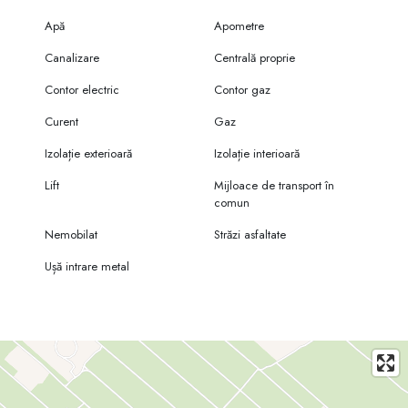
Apă
Apometre
Canalizare
Centrală proprie
Contor electric
Contor gaz
Curent
Gaz
Izolație exterioară
Izolație interioară
Lift
Mijloace de transport în
comun
Nemobilat
Străzi asfaltate
Ușă intrare metal