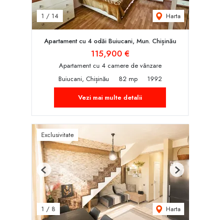
Harta
1
/
14
Apartament cu 4 odăi Buiucani, Mun. Chișinău
115,900 €
Apartament cu 4 camere de vânzare
Buiucani, Chișinău
82 mp
1992
Vezi mai multe detalii
Exclusivitate
Previous
Next
Harta
1
/
8