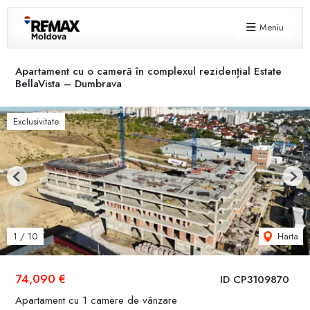
Meniu
Apartament cu o cameră în complexul rezidențial Estate
BellaVista – Dumbrava
Exclusivitate
Previous
Next
Harta
1
/
10
74,090 €
ID CP3109870
Apartament cu 1 camere de vânzare