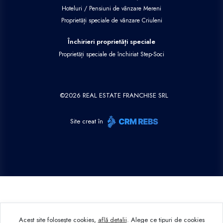
Hoteluri / Pensiuni de vânzare Mereni
Proprietăți speciale de vânzare Criuleni
Închirieri proprietăți speciale
Proprietăți speciale de închiriat Step-Soci
©
2026
REAL ESTATE FRANCHISE SRL
Site creat în
Acest site folosește cookies,
află detalii
.
Alege ce tipuri de cookies