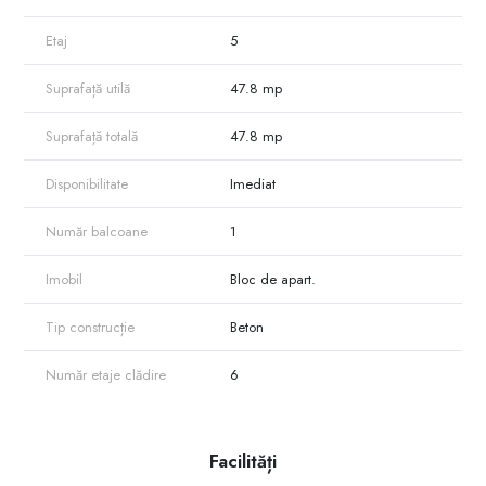
Etaj
5
Suprafață utilă
47.8 mp
Suprafață totală
47.8 mp
Disponibilitate
Imediat
Număr balcoane
1
Imobil
Bloc de apart.
Tip construcție
Beton
Număr etaje clădire
6
Facilități