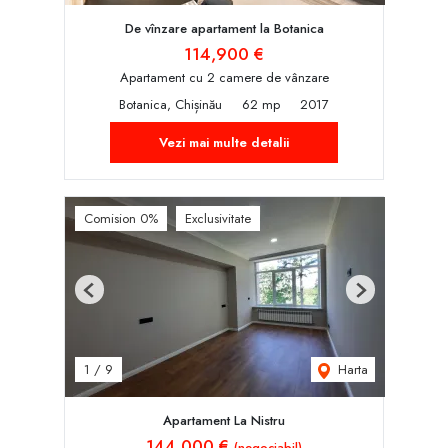
De vînzare apartament la Botanica
114,900 €
Apartament cu 2 camere de vânzare
Botanica, Chișinău
62 mp
2017
Vezi mai multe detalii
Comision 0%
Exclusivitate
Previous
Next
Harta
1
/
9
Apartament La Nistru
144,000 €
(negociabil)