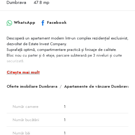
Dumbrava
47.8 mp
WhatsApp
Facebook
Descoperă un apartament modern într-un complex rezidențial exclusivist,
dezvoltat de Estate Invest Company.
Suprafață optimă, compartimentare practică și finisaje de calitate.
Bloc nou cu parter și 6 etaje, parcare subterană pe 3 niveluri și curte
securizată.
Localizat la intrarea în Dumbrava – liniște, aer curat și acces rapid spre
Citește mai mult
Chișinău.
Ideal pentru locuință personală sau investiție sigură.
Pentru mai mult detalii 079000362
Oferte imobiliare Dumbrava
Apartamente de vânzare Dumbrava
Număr camere
1
Număr bucătării
1
Număr băi
1