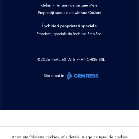
Hoteluri / Pensiuni de vânzare Mereni
Proprietăți speciale de vânzare Criuleni
Închirieri proprietăți speciale
Proprietăți speciale de închiriat Step-Soci
©
2026
REAL ESTATE FRANCHISE SRL
Site creat în
Acest site folosește cookies,
află detalii
.
Alege ce tipuri de cookies