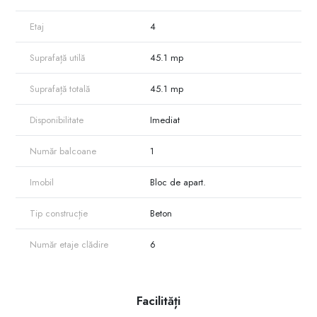
Etaj
4
Suprafață utilă
45.1 mp
Suprafață totală
45.1 mp
Disponibilitate
Imediat
Număr balcoane
1
Imobil
Bloc de apart.
Tip construcție
Beton
Număr etaje clădire
6
Facilități