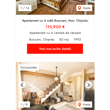
Harta
1
/
14
Apartament cu 4 odăi Buiucani, Mun. Chișinău
115,900 €
Apartament cu 4 camere de vânzare
Buiucani, Chișinău
82 mp
1992
Vezi mai multe detalii
Exclusivitate
Previous
Next
Harta
1
/
8