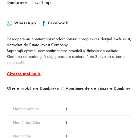
Dumbrava
45.1 mp
WhatsApp
Facebook
Descoperă un apartament modern într-un complex rezidențial exclusivist,
dezvoltat de Estate Invest Company.
Suprafață optimă, compartimentare practică și finisaje de calitate.
Bloc nou cu parter și 6 etaje, parcare subterană pe 3 niveluri și curte
securizată.
Localizat la intrarea în Dumbrava – liniște, aer curat și acces rapid spre
Citește mai mult
Chișinău.
Ideal pentru locuință personală sau investiție sigură.
Pentru mai mult detalii 079000362
Oferte imobiliare Dumbrava
Apartamente de vânzare Dumbrava
Număr camere
1
Număr bucătării
1
Număr băi
1