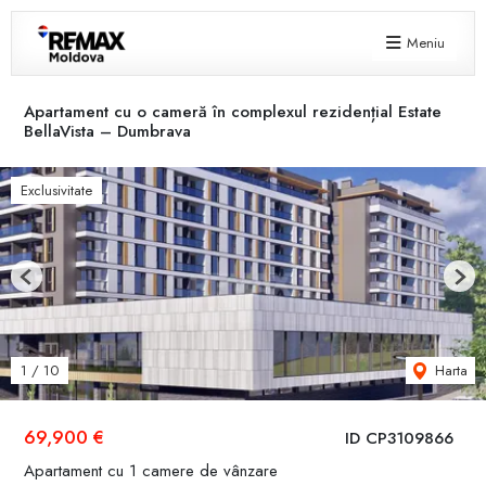
Meniu
Apartament cu o cameră în complexul rezidențial Estate
BellaVista – Dumbrava
Exclusivitate
Previous
Next
Harta
1
/
10
69,900 €
ID CP3109866
Apartament cu 1 camere de vânzare