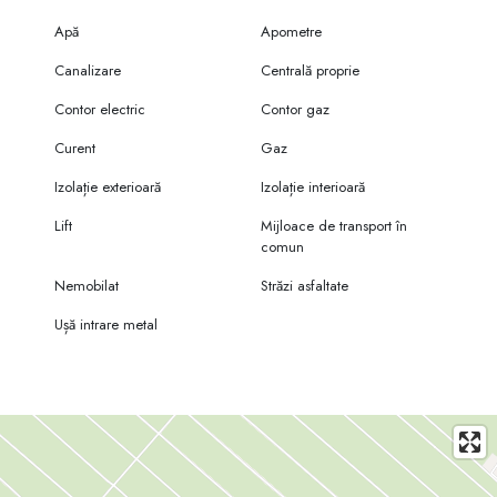
Apă
Apometre
Canalizare
Centrală proprie
Contor electric
Contor gaz
Curent
Gaz
Izolație exterioară
Izolație interioară
Lift
Mijloace de transport în
comun
Nemobilat
Străzi asfaltate
Ușă intrare metal