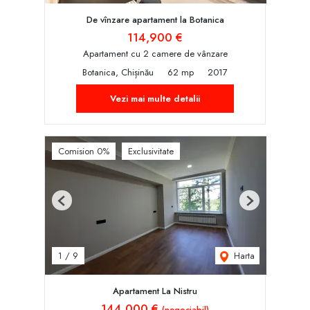
De vînzare apartament la Botanica
114,900 €
Apartament cu 2 camere de vânzare
Botanica, Chișinău
62 mp
2017
Vezi mai multe detalii
Comision 0%
Exclusivitate
Previous
Next
Harta
1
/
9
Apartament La Nistru
144,000 €
(negociabil)