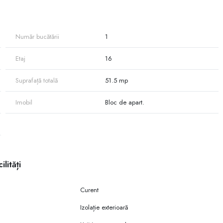
Număr bucătării
1
Supermarket.
Etaj
16
Suprafață totală
51.5 mp
Imobil
Bloc de apart.
ilități
Curent
Izolație exterioară