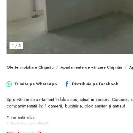
1
/
5
Oferte imobiliare Chișinău
Apartamente de vânzare Chișinău
A
Trimite pe
WhatsApp
Distribuie pe
Facebook
Spre vânzare apartament în bloc nou, situat în sectorul Ciocana, s
compartimentată în: 1 cameră, bucătărie, bloc sanitar și antreu!
* variantă albă;
* încălzire centralizată;
* geamuri termopane/panoramice;