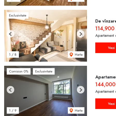
Exclusivitate
De vînzar
114,900
Apartament 
Previous
Next
Vezi 
Harta
1
/
8
Comision 0%
Exclusivitate
Apartamen
144,000
Apartament 
Previous
Next
Vezi 
Harta
1
/
9