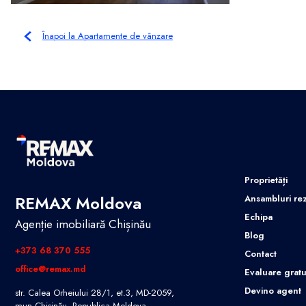
Înapoi la Apartamente de vânzare
Proprietăți
REMAX Moldova
Ansambluri rez
Echipa
Agenție imobiliară Chișinău
Blog
+373 68 370 555
Contact
office@remax.md
Evaluare gratu
Devino agent
str. Calea Orheiului 28/1, et.3, MD-2059,
mun.Chișinău, Republica Moldova