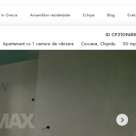
ii în Grecia
Ansambluri rezidențiale
Echipa
Blog
Evalu
ID CP3109688
Apartament cu 1 camere de vânzare
Ciocana, Chișinău
50 mp
Next