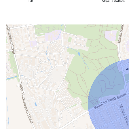
Lift
Străzi asfaltate