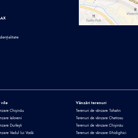
MAX
dențialitate
 vile
Vânzări terenuri
ânzare Chișinău
Terenuri de vânzare Tohatin
nzare Ialoveni
Terenuri de vânzare Chetrosu
nzare Durlești
Terenuri de vânzare Chișinău
ânzare Vadul lui Vodă
Terenuri de vânzare Ghidighici