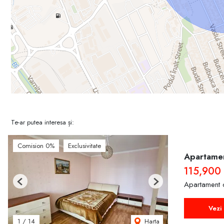
Te-ar putea interesa și:
Comision 0%
Exclusivitate
Apartamen
115,900
Apartament 
Previous
Next
Vezi 
Harta
1
/
14