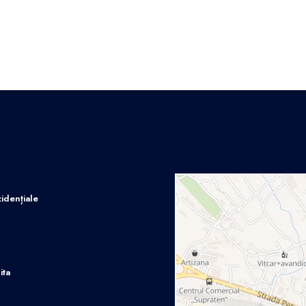
idențiale
ita