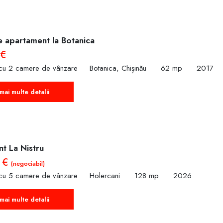
e apartament la Botanica
 €
cu 2 camere de vânzare
Botanica, Chișinău
62 mp
2017
mai multe detalii
t La Nistru
 €
(negociabil)
cu 5 camere de vânzare
Holercani
128 mp
2026
mai multe detalii