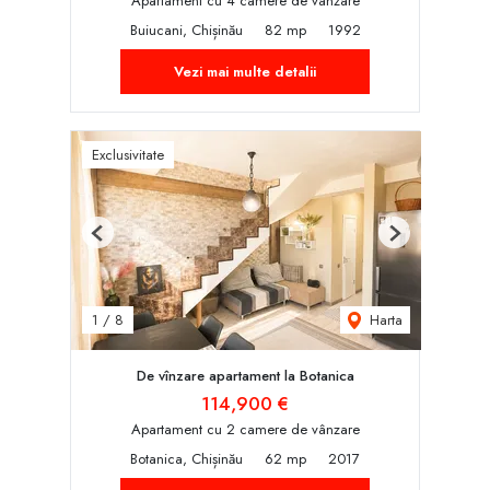
Apartament cu 4 camere de vânzare
Buiucani, Chișinău
82 mp
1992
Vezi mai multe detalii
Exclusivitate
Previous
Next
Harta
1
/
8
De vînzare apartament la Botanica
114,900 €
Apartament cu 2 camere de vânzare
Botanica, Chișinău
62 mp
2017