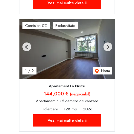
Vezi mai multe detalii
Comision 0%
Exclusivitate
Previous
Next
Harta
1
/
9
Apartament La Nistru
144,000 €
(negociabil)
Apartament cu 5 camere de vânzare
Holercani
128 mp
2026
Vezi mai multe detalii