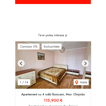
Te-ar putea interesa și:
Comision 0%
Exclusivitate
Previous
Next
Harta
1
/
14
Apartament cu 4 odăi Buiucani, Mun. Chișinău
115,900 €