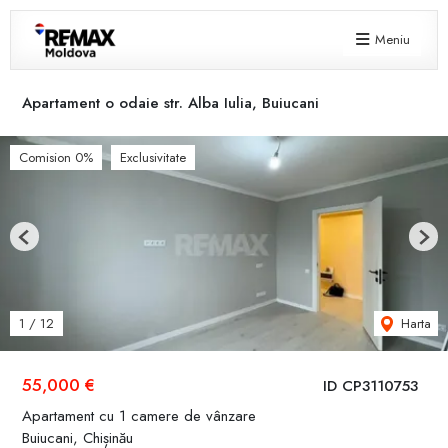
Meniu
Apartament o odaie str. Alba Iulia, Buiucani
Comision 0%
Exclusivitate
Previous
Next
Harta
1
/
12
55,000 €
ID CP3110753
Apartament cu 1 camere de vânzare
Buiucani, Chișinău