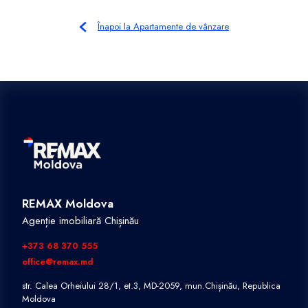
Înapoi la Apartamente de vânzare
REMAX Moldova
Agenție imobiliară Chișinău
+373 68 370 555
office@remax.md
str. Calea Orheiului 28/1, et.3, MD-2059, mun.Chișinău, Republica
Moldova