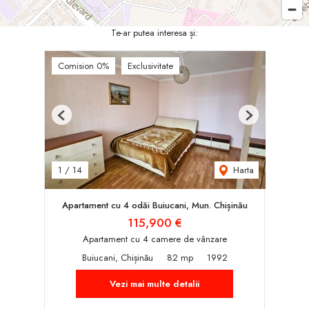
Te-ar putea interesa și:
Comision 0%
Exclusivitate
Previous
Next
Harta
1
/
14
Apartament cu 4 odăi Buiucani, Mun. Chișinău
115,900 €
Apartament cu 4 camere de vânzare
Buiucani, Chișinău
82 mp
1992
Vezi mai multe detalii