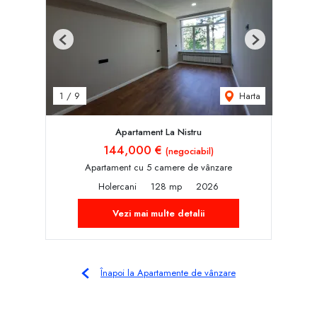
Previous
Next
Harta
1
/
9
Apartament La Nistru
144,000 €
(negociabil)
Apartament cu 5 camere de vânzare
Holercani
128 mp
2026
Vezi mai multe detalii
Înapoi la Apartamente de vânzare