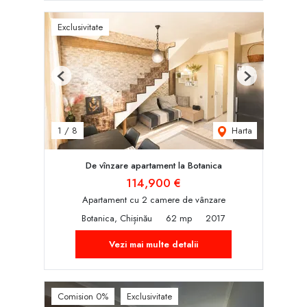
Exclusivitate
Previous
Next
Harta
1
/
8
De vînzare apartament la Botanica
114,900 €
Apartament cu 2 camere de vânzare
Botanica, Chișinău
62 mp
2017
Vezi mai multe detalii
Comision 0%
Exclusivitate