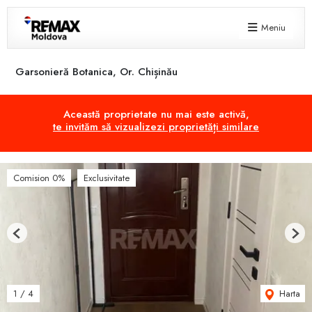
Meniu
Garsonieră Botanica, Or. Chișinău
Această proprietate nu mai este activă,
te invităm să vizualizezi proprietăți similare
Comision 0%
Exclusivitate
Previous
Next
Harta
1
/
4