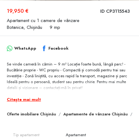
19,950 €
ID CP3115543
Apartament cu 1 camere de vânzare
Botanica, Chișinău
9 mp
WhatsApp
Facebook
Se vinde cameră în cămin – 9 m² Locație foarte bună, lângă parc! -
Bucătărie proprie - WC propriu - Compactă și comodă pentru trai sau
investiție - Zonă liniștită, cu acces rapid la transport, magazine și parc
Ideală pentru o persoană, student sau pentru chirie. Pentru mai multe
detalii și vizionare – contactați-mă în privat!
Citește mai mult
Oferte imobiliare Chișinău
Apartamente de vânzare Chișinău
A
Tip apartament
Apartament