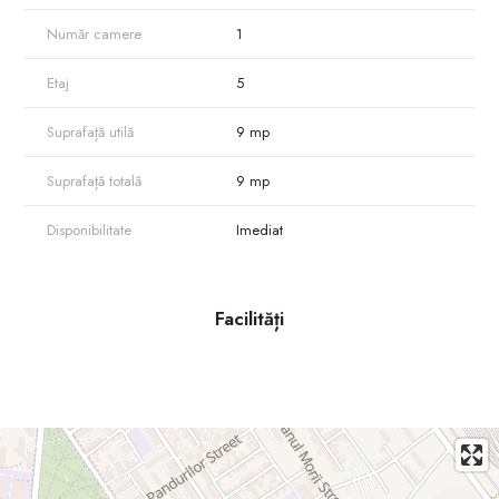
Număr camere
1
Etaj
5
Suprafață utilă
9 mp
Suprafață totală
9 mp
Disponibilitate
Imediat
Facilități