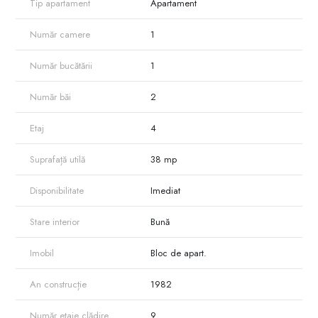
Tip apartament
Apartament
* Geamuri termopan
* Mobilat și dotat cu tehnică necesară
Număr camere
1
* Preț chirie: 360 €/lună
Număr bucătării
1
Avantaje zonă:
În apropiere se află supermarketuri, farmacii, bănci, stații de transport
Număr băi
2
public și alte puncte de interes zilnic.
Apartamentul este disponibil pentru chirie și poate fi vizionat cu
Etaj
4
programare prealabilă.
Suprafață utilă
38 mp
Contactează-ne pentru informații suplimentare și programarea unei
vizionări.
Disponibilitate
Imediat
Stare interior
Bună
Imobil
Bloc de apart.
An construcție
1982
Număr etaje clădire
9