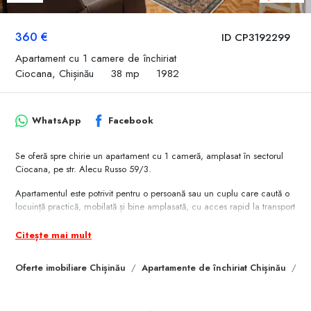
360 €
ID CP3192299
Apartament cu 1 camere de închiriat
Ciocana, Chișinău
38 mp
1982
WhatsApp
Facebook
Se oferă spre chirie un apartament cu 1 cameră, amplasat în sectorul
Ciocana, pe str. Alecu Russo 59/3.
Apartamentul este potrivit pentru o persoană sau un cuplu care caută o
locuință practică, mobilată și bine amplasată, cu acces rapid la transport
public și infrastructură urbană.
Citește mai mult
Detalii apartament:
* Suprafață: 38 m²
Oferte imobiliare Chișinău
Apartamente de închiriat Chișinău
Ap
* Etaj: 4 din 9
* Compartimentare: 1 cameră, bucătărie, hol, grup sanitar separat,
balcon
* Încălzire: centralizată