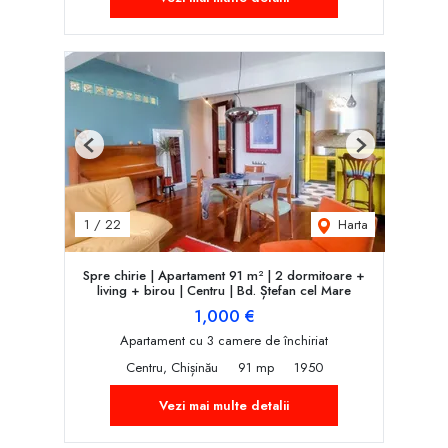
Previous
Next
Harta
1
/
22
Spre chirie | Apartament 91 m² | 2 dormitoare +
living + birou | Centru | Bd. Ștefan cel Mare
1,000 €
Apartament cu 3 camere de închiriat
Centru, Chișinău
91 mp
1950
Vezi mai multe detalii