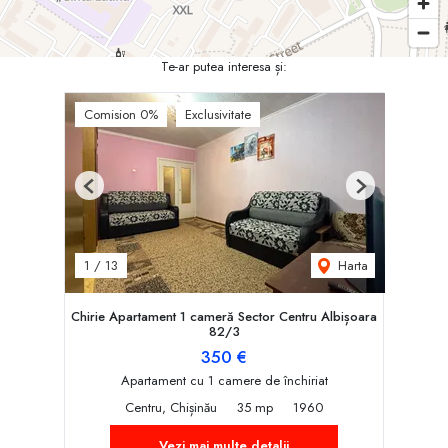
Te-ar putea interesa și:
Comision 0%
Exclusivitate
Previous
Next
Harta
1
/
13
Chirie Apartament 1 cameră Sector Centru Albișoara
82/3
350 €
Apartament cu 1 camere de închiriat
Centru, Chișinău
35 mp
1960
Vezi mai multe detalii