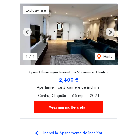
Exclusivitate
Previous
Next
Harta
1
/
4
Spre Chirie apartament cu 2 camere. Centru
2,400 €
Apartament cu 2 camere de închiriat
Centru, Chișinău
65 mp
2024
Vezi mai multe detalii
Înapoi la Apartamente de închiriat