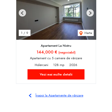
Previous
Next
Harta
1
/
9
Apartament La Nistru
144,000 €
(negociabil)
Apartament cu 5 camere de vânzare
Holercani
128 mp
2026
Vezi mai multe detalii
Înapoi la Apartamente de vânzare