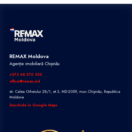
REMAX Moldova
Agenție imobiliară Chișinău
+373 68 370 555
office@remax.md
str. Calea Orheiului 28/1, et.3, MD-2059, mun.Chișinău, Republica
Moldova
Deschide în Google Maps