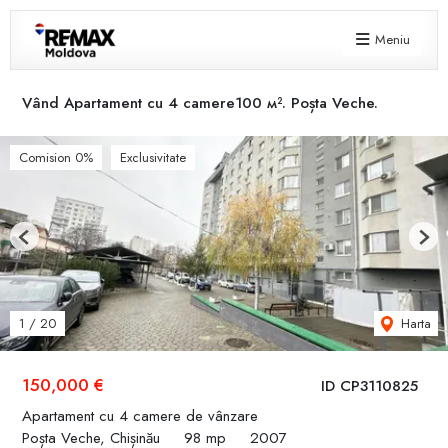
Meniu
Vând Apartament cu 4 camere100 м². Poșta Veche.
Comision 0%
Exclusivitate
Previous
Next
Harta
1
/
20
150,000 €
ID CP3110825
Apartament cu 4 camere de vânzare
Poșta Veche, Chișinău
98 mp
2007