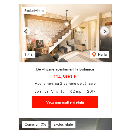
Exclusivitate
Previous
Next
Harta
1
/
8
De vînzare apartament la Botanica
114,900 €
Apartament cu 2 camere de vânzare
Botanica, Chișinău
62 mp
2017
Vezi mai multe detalii
Comision 0%
Exclusivitate