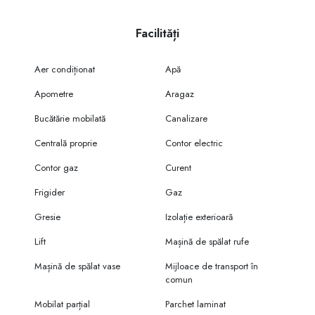
Facilități
Aer condiționat
Apă
Apometre
Aragaz
Bucătărie mobilată
Canalizare
Centrală proprie
Contor electric
Contor gaz
Curent
Frigider
Gaz
Gresie
Izolație exterioară
Lift
Mașină de spălat rufe
Mașină de spălat vase
Mijloace de transport în
comun
Mobilat parțial
Parchet laminat