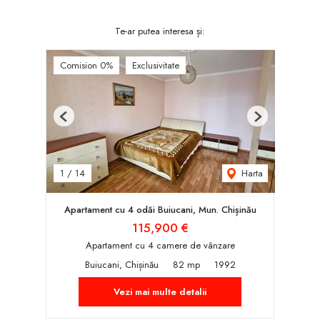
Te-ar putea interesa și:
Comision 0%
Exclusivitate
Previous
Next
Harta
1
/
14
Apartament cu 4 odăi Buiucani, Mun. Chișinău
115,900 €
Apartament cu 4 camere de vânzare
Buiucani, Chișinău
82 mp
1992
Vezi mai multe detalii