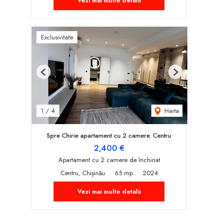
Vezi mai multe detalii
Exclusivitate
Previous
Next
Harta
1
/
4
Spre Chirie apartament cu 2 camere. Centru
2,400 €
Apartament cu 2 camere de închiriat
Centru, Chișinău
65 mp
2024
Vezi mai multe detalii