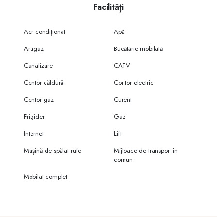
Facilități
Aer condiționat
Apă
Aragaz
Bucătărie mobilată
Canalizare
CATV
Contor căldură
Contor electric
Contor gaz
Curent
Frigider
Gaz
Internet
Lift
Mașină de spălat rufe
Mijloace de transport în
comun
Mobilat complet