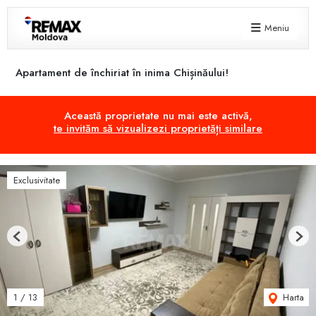
Meniu
Apartament de închiriat în inima Chișinăului!
Această proprietate nu mai este activă,
te invităm să vizualizezi proprietăți similare
Exclusivitate
Previous
Next
Harta
1
/
13