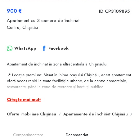
900 €
ID CP3109895
Apartament cu 3 camere de închiriat
Centru, Chișinău
WhatsApp
Facebook
Apartament de închiriat în zona ultracentrală a Chișinăului!
📍 Locație premium: Situat în inima orașului Chișinău, acest apartament
oferă acces rapid la toate facilitățile urbane, de la centre comerciale,
restaurante, până la zone de recreere și instituții publice.
🏡 Detalii despre apartament:
Citește mai mult
Suprafață și compartimentare: Apartament cu 3 camere spațioase,
Oferte imobiliare Chișinău
Apartamente de închiriat Chișinău
Ap
perfect pentru o familie sau un cuplu care își dorește confort și
eleganță.
Mobilare completă: Mobilier modern și funcțional, gata să vă ofere un
Compartimentare
Decomandat
trai confortabil de la prima zi.