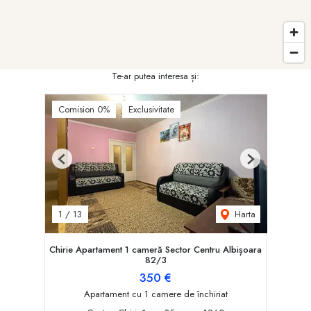
Te-ar putea interesa și:
Comision 0%
Exclusivitate
Previous
Next
Harta
1
/
13
Chirie Apartament 1 cameră Sector Centru Albișoara
82/3
350 €
Apartament cu 1 camere de închiriat