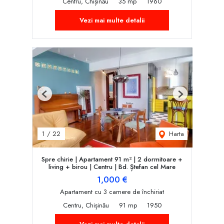
Centru, Chișinău
35 mp
1960
Vezi mai multe detalii
Previous
Next
Harta
1
/
22
Spre chirie | Apartament 91 m² | 2 dormitoare +
living + birou | Centru | Bd. Ștefan cel Mare
1,000 €
Apartament cu 3 camere de închiriat
Centru, Chișinău
91 mp
1950