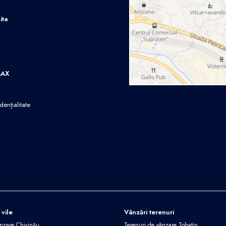
ita
MAX
dențialitate
 vile
Vânzări terenuri
ânzare Chișinău
Terenuri de vânzare Tohatin