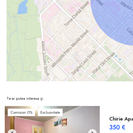
Te-ar putea interesa și:
Comision 0%
Exclusivitate
Chirie Ap
350 €