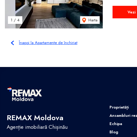
Vezi 
Harta
1
/
4
Înapoi la Apartamente de închiriat
Proprietăți
REMAX Moldova
Ansambluri rez
Echipa
Agenție imobiliară Chișinău
Blog