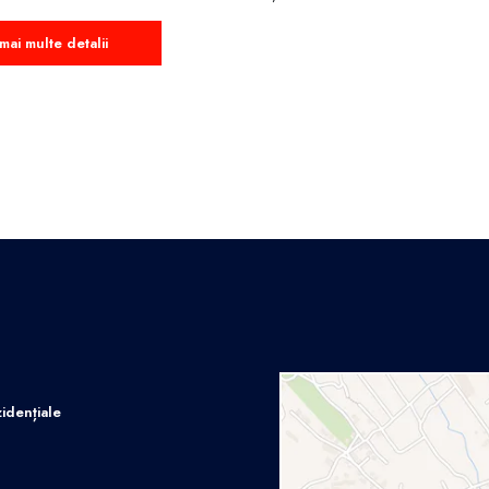
mai multe detalii
idențiale