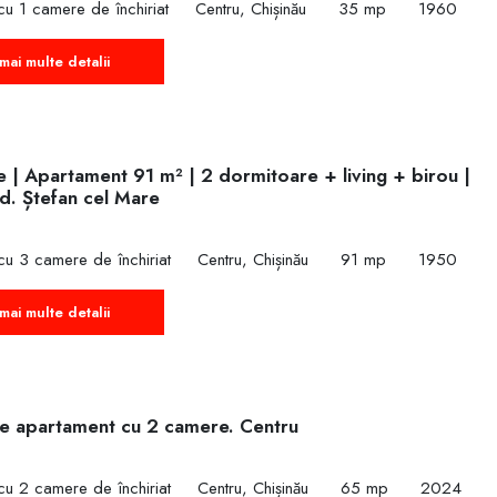
u 1 camere de închiriat
Centru, Chișinău
35 mp
1960
mai multe detalii
e | Apartament 91 m² | 2 dormitoare + living + birou |
d. Ștefan cel Mare
cu 3 camere de închiriat
Centru, Chișinău
91 mp
1950
mai multe detalii
ie apartament cu 2 camere. Centru
cu 2 camere de închiriat
Centru, Chișinău
65 mp
2024