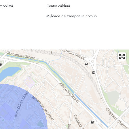
 mobilată
Contor căldură
e orașului.
Mijloace de transport în comun
a să mă contactezi.