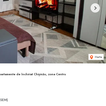
Next
Harta
artamente de închiriat Chișinău, zona Centru
(ASEM)