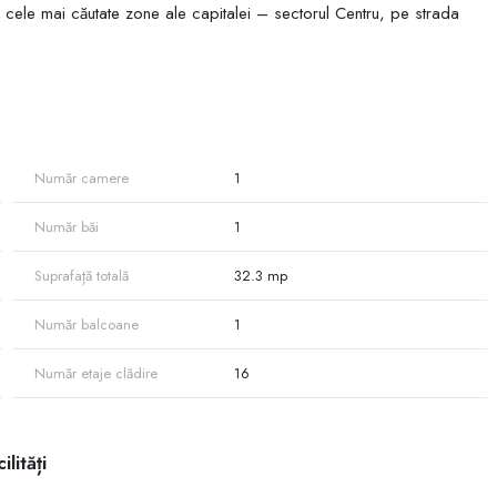
re cele mai căutate zone ale capitalei – sectorul Centru, pe strada
versități, centre comerciale, transport public și toate facilitățile
Număr camere
1
Număr băi
1
Suprafață totală
32.3 mp
Număr balcoane
1
re practică și confortabilă.
Număr etaje clădire
16
ilități