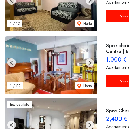
Apartament c
Previous
Next
Vezi 
Harta
1
/
13
Spre chiri
Centru | B
1,000 €
Previous
Next
Apartament 
Vezi 
Harta
1
/
22
Exclusivitate
Spre Chir
2,400 €
Apartament 
Previous
Next