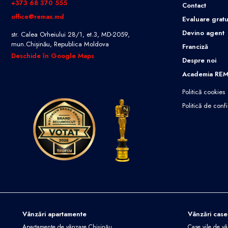
+373 68 370 555
Contact
office@remax.md
Evaluare gratu
Devino agent
str. Calea Orheiului 28/1, et.3, MD-2059,
mun.Chișinău, Republica Moldova
Franciză
Deschide în Google Maps
Despre noi
Academia RE
Politică cookies
Politică de confi
Vânzări apartamente
Vânzări case
Apartamente de vânzare Chișinău
Case vile de v