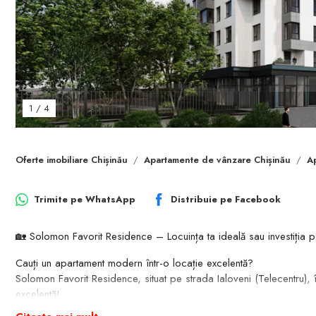
1
/
4
Oferte imobiliare Chișinău
Apartamente de vânzare Chișinău
A
Trimite pe
WhatsApp
Distribuie pe
Facebook
🏡 Solomon Favorit Residence – Locuința ta ideală sau investiția p
Cauți un apartament modern într-o locație excelentă?
Solomon Favorit Residence, situat pe strada Ialoveni (Telecentru), îți
excelentă!