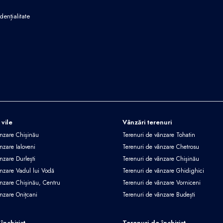
dențialitate
 vile
Vânzări terenuri
ânzare Chișinău
Terenuri de vânzare Tohatin
nzare Ialoveni
Terenuri de vânzare Chetrosu
nzare Durlești
Terenuri de vânzare Chișinău
ânzare Vadul lui Vodă
Terenuri de vânzare Ghidighici
ânzare Chișinău, Centru
Terenuri de vânzare Vorniceni
ânzare Onițcani
Terenuri de vânzare Budești
închiriat
Terenuri de închiriat