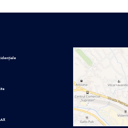
idențiale
ita
MAX