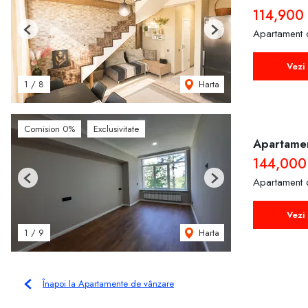
114,900
Apartament 
Previous
Next
Vezi 
Harta
1
/
8
Comision 0%
Exclusivitate
Apartamen
144,000
Apartament 
Previous
Next
Vezi 
Harta
1
/
9
Înapoi la Apartamente de vânzare