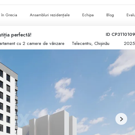
ii în Grecia
Ansambluri rezidențiale
Echipa
Blog
Evalu
tiția perfectă!
ID CP3110109
rtament cu 2 camere de vânzare
Telecentru, Chișinău
2025
Next