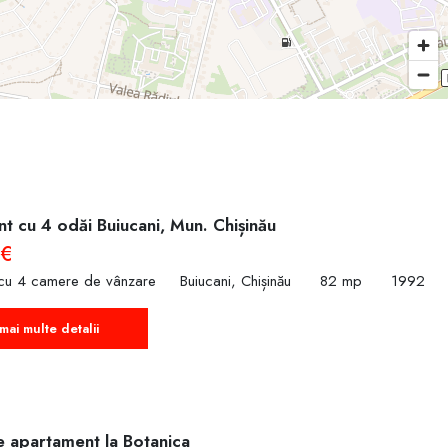
t cu 4 odăi Buiucani, Mun. Chișinău
 €
cu 4 camere de vânzare
Buiucani, Chișinău
82 mp
1992
mai multe detalii
e apartament la Botanica