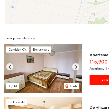
Te-ar putea interesa și:
Comision 0%
Exclusivitate
Apartamen
115,900
Apartament 
Previous
Next
Vezi 
Harta
1
/
14
Exclusivitate
De vînzar