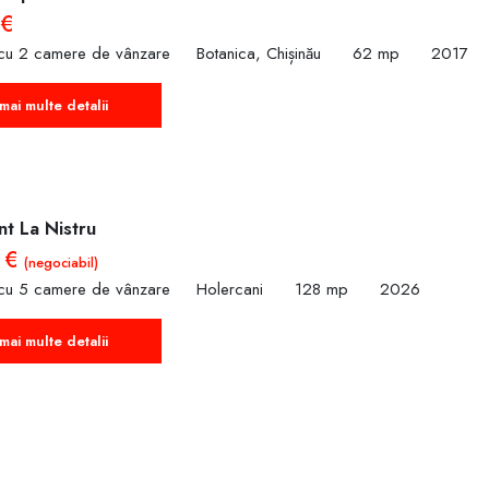
 €
cu 2 camere de vânzare
Botanica, Chișinău
62 mp
2017
mai multe detalii
t La Nistru
 €
(negociabil)
cu 5 camere de vânzare
Holercani
128 mp
2026
mai multe detalii