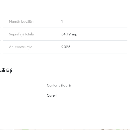
 pentru o investiție rentabilă
Număr bucătării
1
Suprafață totală
54.19 mp
An construcție
2025
ilități
Contor căldură
Curent