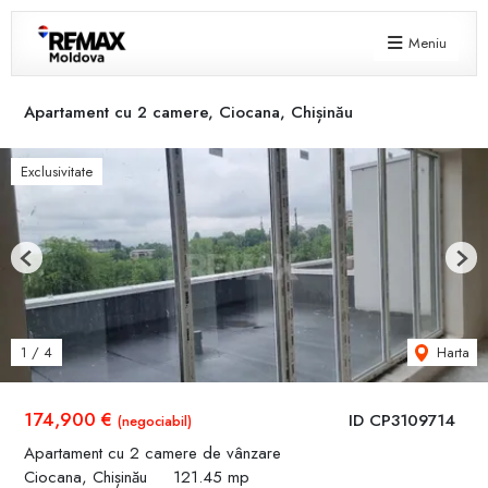
Meniu
Apartament cu 2 camere, Ciocana, Chișinău
Exclusivitate
Previous
Next
Harta
1
/
4
174,900 €
ID CP3109714
(negociabil)
Apartament cu 2 camere de vânzare
Ciocana, Chișinău
121.45 mp