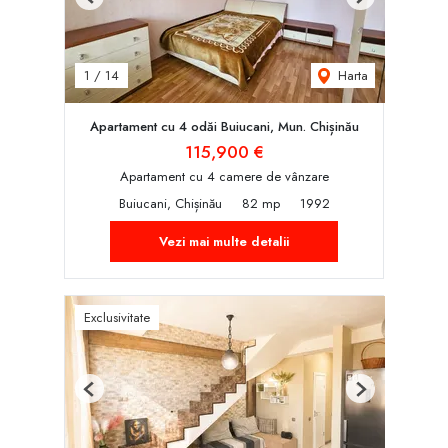
Previous
Next
Harta
1
/
14
Apartament cu 4 odăi Buiucani, Mun. Chișinău
115,900 €
Apartament cu 4 camere de vânzare
Buiucani, Chișinău
82 mp
1992
Vezi mai multe detalii
Exclusivitate
Previous
Next