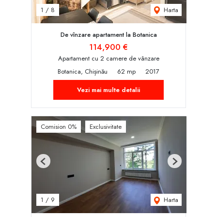
Harta
1
/
8
De vînzare apartament la Botanica
114,900 €
Apartament cu 2 camere de vânzare
Botanica, Chișinău
62 mp
2017
Vezi mai multe detalii
Comision 0%
Exclusivitate
Previous
Next
Harta
1
/
9