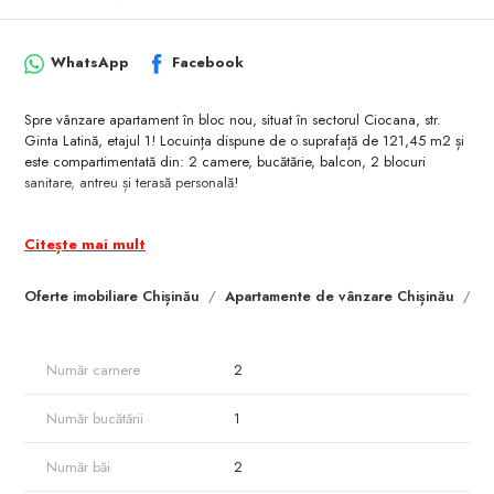
WhatsApp
Facebook
Spre vânzare apartament în bloc nou, situat în sectorul Ciocana, str.
Ginta Latină, etajul 1! Locuința dispune de o suprafață de 121,45 m2 și
este compartimentată din: 2 camere, bucătărie, balcon, 2 blocuri
sanitare, antreu și terasă personală!
* variantă albă;
* încălzire centralizată;
Citește mai mult
* geamuri termopane/panoramice;
* ușă blindată;
Oferte imobiliare Chișinău
Apartamente de vânzare Chișinău
A
* locuri de parcare.
În apropiere se află: Farmacie, Școală, Librărie, Piață, Grădiniță,
Supermarket.
Număr camere
2
Număr bucătării
1
Număr băi
2