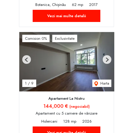
Botanica, Chișinău
62 mp
2017
Vezi mai multe detalii
Comision 0%
Exclusivitate
Previous
Next
Harta
1
/
9
Apartament La Nistru
144,000 €
(negociabil)
Apartament cu 5 camere de vânzare
Holercani
128 mp
2026
Vezi mai multe detalii