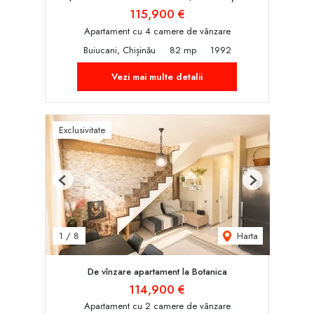
115,900 €
Apartament cu 4 camere de vânzare
Buiucani, Chișinău
82 mp
1992
Vezi mai multe detalii
Exclusivitate
Previous
Next
Harta
1
/
8
De vînzare apartament la Botanica
114,900 €
Apartament cu 2 camere de vânzare