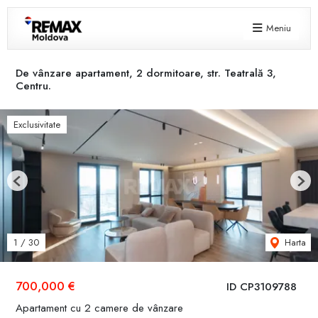
Meniu
De vânzare apartament, 2 dormitoare, str. Teatrală 3,
Centru.
Exclusivitate
Previous
Next
Harta
1
/
30
700,000 €
ID CP3109788
Apartament cu 2 camere de vânzare