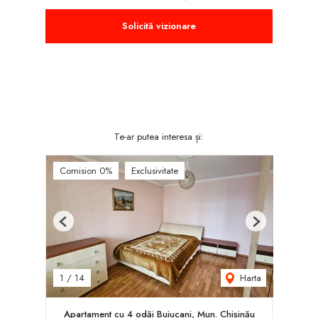
Solicită vizionare
Te-ar putea interesa și:
Comision 0%
Exclusivitate
Previous
Next
Harta
1
/
14
Apartament cu 4 odăi Buiucani, Mun. Chișinău