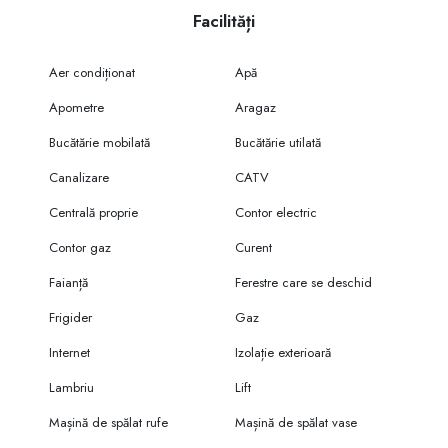
Facilități
Aer condiționat
Apă
Apometre
Aragaz
Bucătărie mobilată
Bucătărie utilată
Canalizare
CATV
Centrală proprie
Contor electric
Contor gaz
Curent
Faianță
Ferestre care se deschid
Frigider
Gaz
Internet
Izolație exterioară
Lambriu
Lift
Mașină de spălat rufe
Mașină de spălat vase