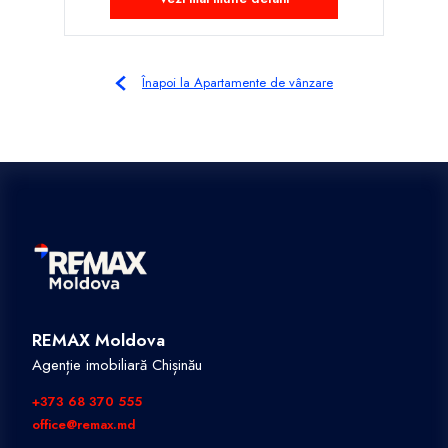
Înapoi la Apartamente de vânzare
REMAX Moldova
Agenție imobiliară Chișinău
+373 68 370 555
office@remax.md