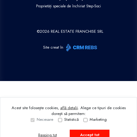
Proprietăți speciale de închiriat Step-Soci
©
2026
REAL ESTATE FRANCHISE SRL
Site creat în
Acest site folosește cookies,
află detalii
.
Alege ce tipuri de cookies
dorești să permitem:
Necesare
Statistică
Marketing
Accept tot
Resping tot