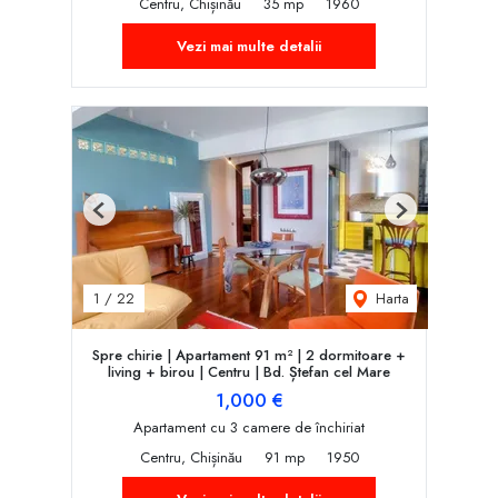
Centru, Chișinău
35 mp
1960
Vezi mai multe detalii
Previous
Next
Harta
1
/
22
Spre chirie | Apartament 91 m² | 2 dormitoare +
living + birou | Centru | Bd. Ștefan cel Mare
1,000 €
Apartament cu 3 camere de închiriat
Centru, Chișinău
91 mp
1950