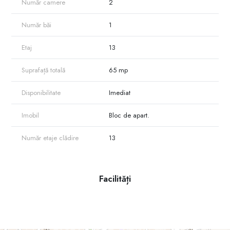
Număr camere
2
Număr băi
1
Etaj
13
Suprafață totală
65 mp
Disponibilitate
Imediat
Imobil
Bloc de apart.
Număr etaje clădire
13
Facilități