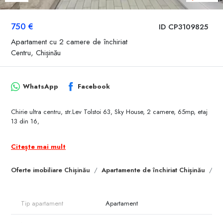
750 €
ID CP3109825
Apartament cu 2 camere de închiriat
Centru, Chișinău
WhatsApp
Facebook
Chirie ultra centru, str.Lev Tolstoi 63, Sky House, 2 camere, 65mp, etaj
13 din 16,
Citește mai mult
Oferte imobiliare Chișinău
Apartamente de închiriat Chișinău
Ap
Tip apartament
Apartament