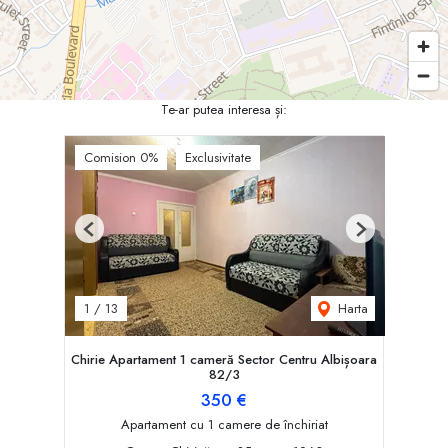
Te-ar putea interesa și:
Comision 0%
Exclusivitate
Previous
Next
Harta
1
/
13
Chirie Apartament 1 cameră Sector Centru Albișoara
82/3
350 €
Apartament cu 1 camere de închiriat