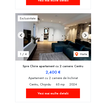
Vezi mai multe detalii
Exclusivitate
Previous
Next
Harta
1
/
4
Spre Chirie apartament cu 2 camere. Centru
2,400 €
Apartament cu 2 camere de închiriat
Centru, Chișinău
65 mp
2024
Vezi mai multe detalii