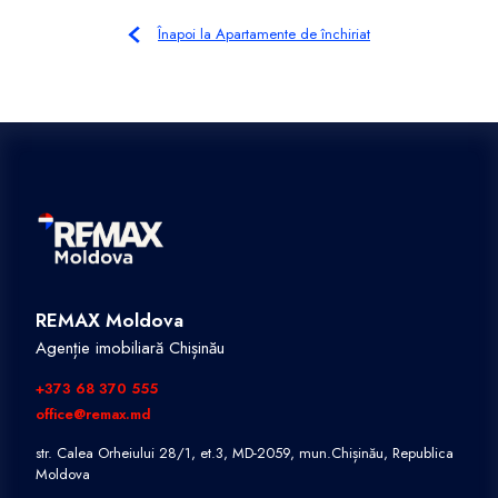
Înapoi la Apartamente de închiriat
REMAX Moldova
Agenție imobiliară Chișinău
+373 68 370 555
office@remax.md
str. Calea Orheiului 28/1, et.3, MD-2059, mun.Chișinău, Republica
Moldova