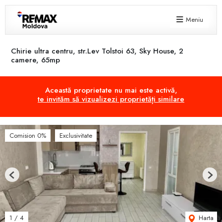
Meniu
Chirie ultra centru, str.Lev Tolstoi 63, Sky House, 2
camere, 65mp
Această proprietate nu mai este activă,
te invităm să vizualizezi proprietăți similare
Comision 0%
Exclusivitate
Previous
Next
Harta
1
/
4