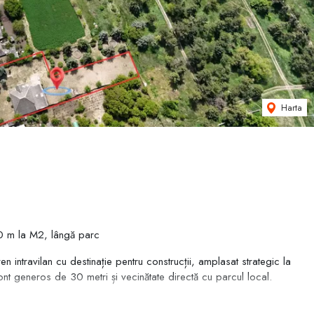
Harta
 30 m la M2, lângă parc
ren intravilan cu destinație pentru construcții, amplasat strategic la
ont generos de 30 metri și vecinătate directă cu parcul local.
ntă, terenul oferă multiple posibilități de dezvoltare rezidențială: vilă