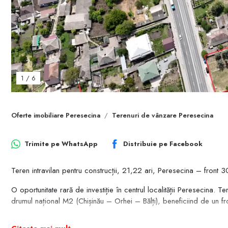
1
/
6
Oferte imobiliare Peresecina
Terenuri de vânzare Peresecina
Trimite pe
WhatsApp
Distribuie pe
Facebook
Teren intravilan pentru construcții, 21,22 ari, Peresecina – front
O oportunitate rară de investiție în centrul localității Peresecina. Te
drumul național M2 (Chișinău – Orhei – Bălți), beneficiind de un fr
Cu o suprafață totală de 21,22 ari (2.122 m²) și o configurație eficie