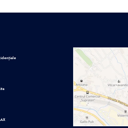
idențiale
ita
MAX