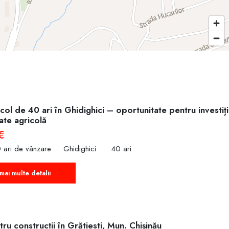
col de 40 ari în Ghidighici – oportunitate pentru investiț
tate agricolă
€
 ari de vânzare
Ghidighici
40 ari
mai multe detalii
ru construcții în Grătiesti, Mun. Chișinău