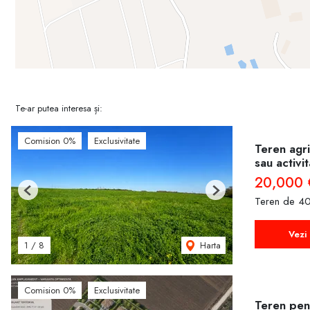
Te-ar putea interesa și:
Comision 0%
Exclusivitate
Teren agri
sau activi
20,000 
Previous
Next
Teren de 40
Vezi 
Harta
1
/
8
Comision 0%
Exclusivitate
Teren pent