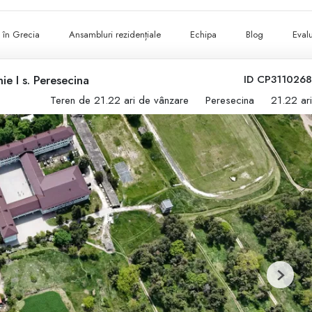
ii în Grecia
Ansambluri rezidențiale
Echipa
Blog
Evalu
ie I s. Peresecina
ID CP3110268
Teren de 21.22 ari de vânzare
Peresecina
21.22 ari
Next