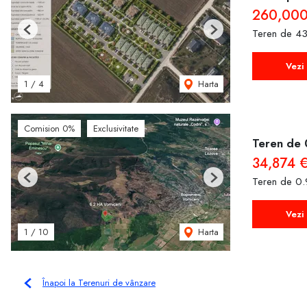
260,000
Teren de 43
Previous
Next
Vezi 
Harta
1
/
4
Comision 0%
Exclusivitate
Teren de 
34,874 
Teren de 0.
Previous
Next
Vezi 
Harta
1
/
10
Înapoi la Terenuri de vânzare