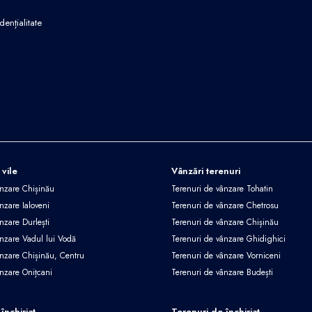
dențialitate
 vile
Vânzări terenuri
ânzare Chișinău
Terenuri de vânzare Tohatin
nzare Ialoveni
Terenuri de vânzare Chetrosu
nzare Durlești
Terenuri de vânzare Chișinău
ânzare Vadul lui Vodă
Terenuri de vânzare Ghidighici
ânzare Chișinău, Centru
Terenuri de vânzare Vorniceni
ânzare Onițcani
Terenuri de vânzare Budești
închiriat
Terenuri de închiriat