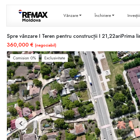
Vânzare
Închiriere
Invesți
Spre vânzare I Teren pentru construcții I 21,22ariPrima lin
360,000 €
(negociabil)
Comision 0%
Exclusivitate
Previous