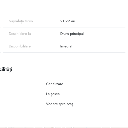
boutique, în funcție de reglementările urbanistice aplicabile.
 apă, canalizare, energie electrică și gaz, ceea ce reduce semnificativ
Suprafață teren
21.22 ari
Deschidere la
Drum principal
Disponibilitate
Imediat
ilități
Canalizare
La șosea
t
Vedere spre oraș