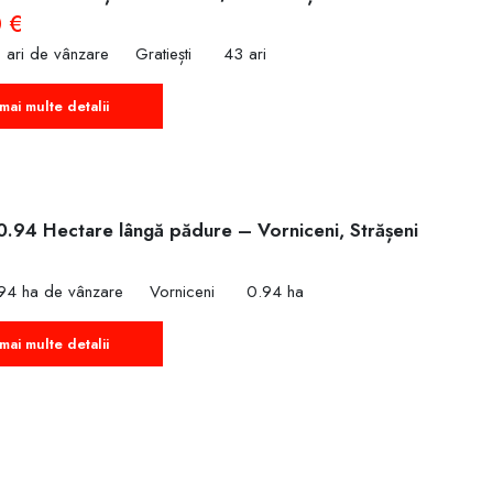
 €
 ari de vânzare
Gratiești
43 ari
mai multe detalii
0.94 Hectare lângă pădure – Vorniceni, Strășeni
€
94 ha de vânzare
Vorniceni
0.94 ha
mai multe detalii