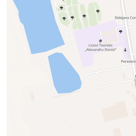
✔ Documentație clară și disponibilitate imediată pentru dezvoltare