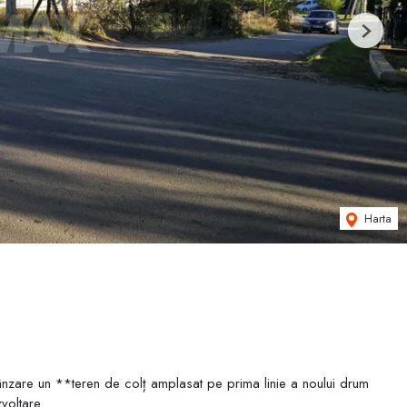
Next
Harta
vânzare un **teren de colț amplasat pe prima linie a noului drum
voltare.