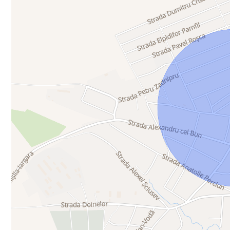
* vizibilitate maximă pentru activități comerciale
* zonă în dezvoltare rapidă, cu infrastructură nouă.