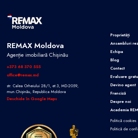
Proprietăți
REMAX Moldova
Ansambluri rez
Echipa
Agenție imobiliară Chișinău
Blog
+373 68 370 555
Contact
office@remax.md
Evaluare gratu
Devino agent
str. Calea Orheiului 28/1, et.3, MD-2059,
mun.Chișinău, Republica Moldova
Franciză
Deschide în Google Maps
Despre noi
Academia RE
Politică cookies
Politică de confi