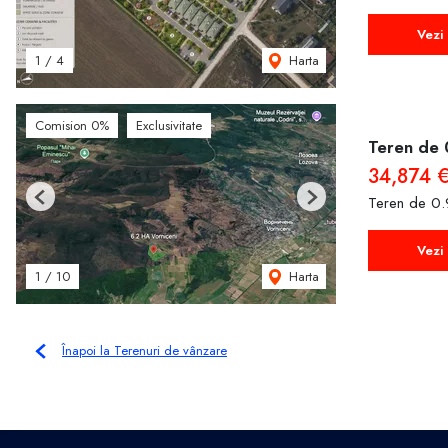
Vezi 
Harta
1
/
4
Comision 0%
Exclusivitate
Teren de 
34,874 
Teren de 0.
Previous
Next
Vezi 
Harta
1
/
10
Înapoi la Terenuri de vânzare