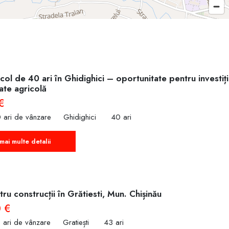
col de 40 ari în Ghidighici – oportunitate pentru investiț
tate agricolă
€
 ari de vânzare
Ghidighici
40 ari
mai multe detalii
ru construcții în Grătiesti, Mun. Chișinău
 €
 ari de vânzare
Gratiești
43 ari