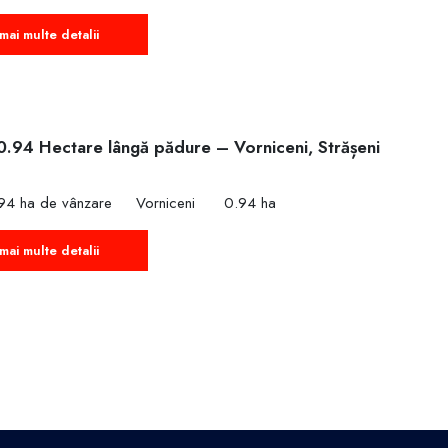
mai multe detalii
0.94 Hectare lângă pădure – Vorniceni, Strășeni
€
94 ha de vânzare
Vorniceni
0.94 ha
mai multe detalii