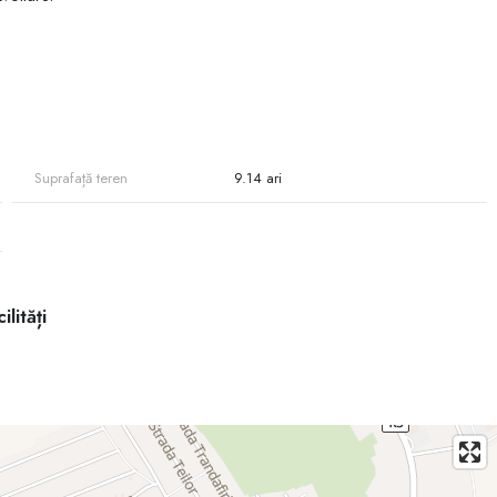
ătății – **4,57 ari**)
nergetic
Suprafață teren
9.14 ari
cuit**
ilități
au altă activitate de business**
re solară avantajoasă