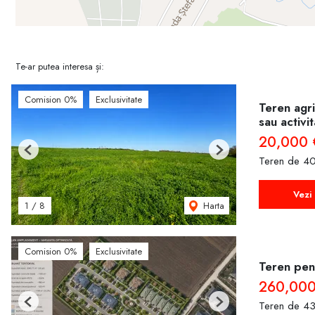
Te-ar putea interesa și:
Comision 0%
Exclusivitate
Teren agri
sau activi
20,000 
Previous
Next
Teren de 40
Vezi 
Harta
1
/
8
Comision 0%
Exclusivitate
Teren pent
260,000
Teren de 43
Previous
Next