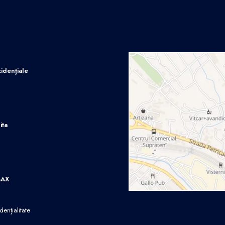
idențiale
ita
MAX
dențialitate