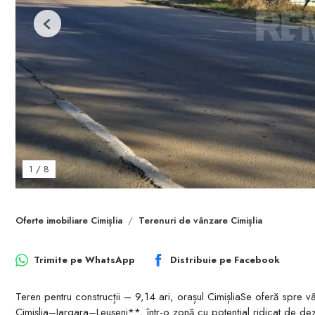
Previous
1
/
8
Oferte imobiliare Cimișlia
Terenuri de vânzare Cimișlia
Trimite pe
WhatsApp
Distribuie pe
Facebook
Teren pentru construcții – 9,14 ari, orașul CimișliaSe oferă spre 
Cimișlia–Iargara–Leușeni**, într-o zonă cu potențial ridicat de dez