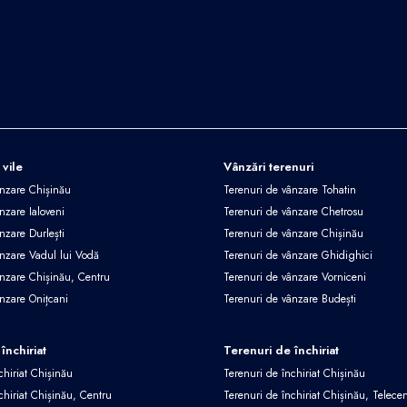
 vile
Vânzări terenuri
ânzare Chișinău
Terenuri de vânzare Tohatin
nzare Ialoveni
Terenuri de vânzare Chetrosu
nzare Durlești
Terenuri de vânzare Chișinău
ânzare Vadul lui Vodă
Terenuri de vânzare Ghidighici
ânzare Chișinău, Centru
Terenuri de vânzare Vorniceni
ânzare Onițcani
Terenuri de vânzare Budești
închiriat
Terenuri de închiriat
chiriat Chișinău
Terenuri de închiriat Chișinău
chiriat Chișinău, Centru
Terenuri de închiriat Chișinău, Telece