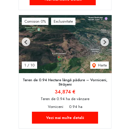
Comision 0%
Exclusivitate
Previous
Next
Harta
1
/
10
Teren de 0.94 Hectare lângă pădure – Vorniceni,
Strășeni
34,874 €
Teren de 0.94 ha de vânzare
Vorniceni
0.94 ha
Vezi mai multe detalii