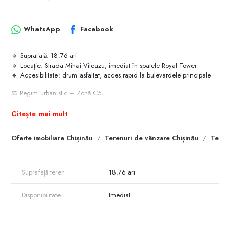
WhatsApp
Facebook
🔹 Suprafață: 18.76 ari
🔹 Locație: Strada Mihai Viteazu, imediat în spatele Royal Tower
🔹 Accesibilitate: drum asfaltat, acces rapid la bulevardele principale
⚖️ Regim urbanistic – Zonă C5
✅ Destinație: zonă comercială centrală, potrivită pentru:
Citește mai mult
- clădiri de birouri de lux
- hoteluri mari
Oferte imobiliare Chișinău
Terenuri de vânzare Chișinău
Teren
- spații de divertisment și recreere
- galerii comerciale
- locuințe în clădiri mixte
Suprafață teren
18.76 ari
🚫 Nu sunt permise activități care presupun transport sau depozitare de
marfă în cantități mari.
Disponibilitate
Imediat
🔢 Indicatori urbanistici
- CUT comercial maxim: 5