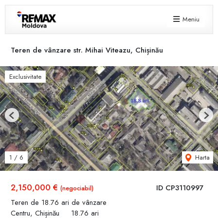
Meniu
Teren de vânzare str. Mihai Viteazu, Chișinău
Exclusivitate
Previous
Next
Harta
1
/
6
2,150,000 €
ID CP3110997
(negociabil)
Teren de 18.76 ari de vânzare
Centru, Chișinău
18.76 ari