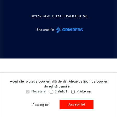
©
2026
REAL ESTATE FRANCHISE SRL
Site creat în
Acest site folosește cookies,
află detalii
.
Alege ce tipuri de cookies
dorești să permitem:
Necesare
Statistică
Marketing
Accept tot
Resping tot
Sună acum
Solicită vizionare