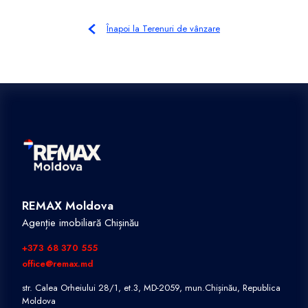
Înapoi la Terenuri de vânzare
REMAX Moldova
Agenție imobiliară Chișinău
+373 68 370 555
office@remax.md
str. Calea Orheiului 28/1, et.3, MD-2059, mun.Chișinău, Republica
Moldova