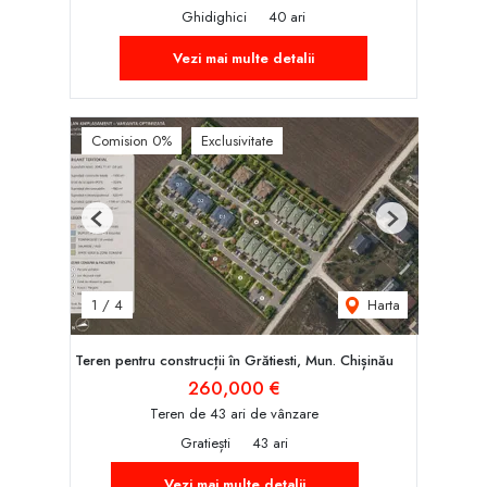
Ghidighici
40 ari
Vezi mai multe detalii
Comision 0%
Exclusivitate
Previous
Next
Harta
1
/
4
Teren pentru construcții în Grătiesti, Mun. Chișinău
260,000 €
Teren de 43 ari de vânzare
Gratiești
43 ari
Vezi mai multe detalii