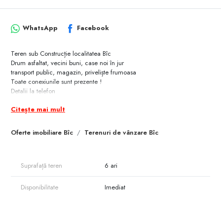
WhatsApp
Facebook
Teren sub Construcție localitatea Bîc
Drum asfaltat, vecini buni, case noi în jur
transport public, magazin, priveliște frumoasa
Toate conexiunile sunt prezente !
Detalii la telefon
Citește mai mult
Oferte imobiliare Bîc
Terenuri de vânzare Bîc
Suprafață teren
6 ari
Disponibilitate
Imediat