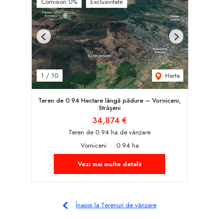
Comision 0%
Exclusivitate
Previous
Next
Harta
1
/
10
Teren de 0.94 Hectare lângă pădure – Vorniceni,
Strășeni
34,874 €
Teren de 0.94 ha de vânzare
Vorniceni
0.94 ha
Vezi mai multe detalii
Înapoi la Terenuri de vânzare