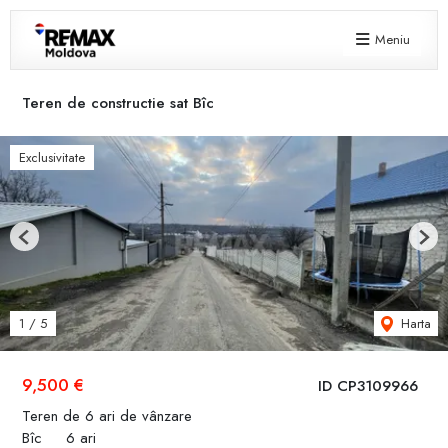
Meniu
Teren de constructie sat Bîc
Exclusivitate
Previous
Next
Harta
1
/
5
9,500 €
ID CP3109966
Teren de 6 ari de vânzare
Bîc
6 ari