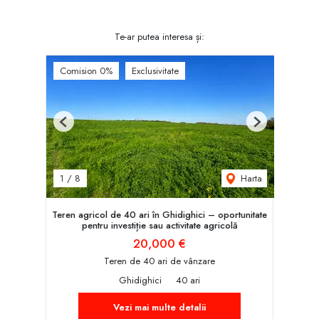
Te-ar putea interesa și:
Comision 0%
Exclusivitate
Previous
Next
Harta
1
/
8
Teren agricol de 40 ari în Ghidighici – oportunitate
pentru investiție sau activitate agricolă
20,000 €
Teren de 40 ari de vânzare
Ghidighici
40 ari
Vezi mai multe detalii