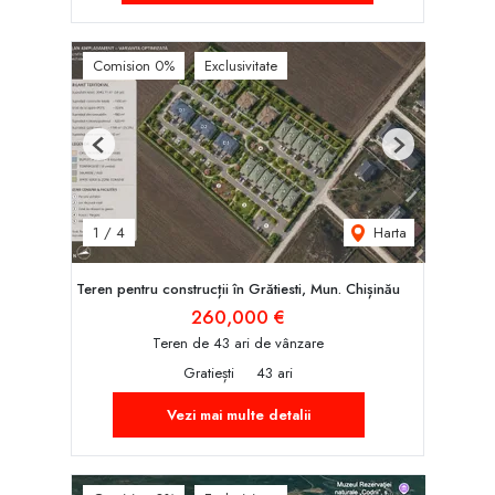
Comision 0%
Exclusivitate
Previous
Next
Harta
1
/
4
Teren pentru construcții în Grătiesti, Mun. Chișinău
260,000 €
Teren de 43 ari de vânzare
Gratiești
43 ari
Vezi mai multe detalii