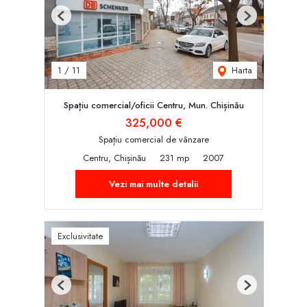
Previous
Next
Harta
1
/
11
Spațiu comercial/oficii Centru, Mun. Chișinău
325,000 €
Spațiu comercial de vânzare
Centru, Chișinău
231 mp
2007
Vezi mai multe detalii
Exclusivitate
Previous
Next