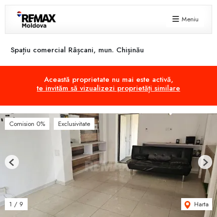
Meniu
Spațiu comercial Râșcani, mun. Chișinău
Această proprietate nu mai este activă,
te invităm să vizualizezi proprietăți similare
Comision 0%
Exclusivitate
Previous
Next
Harta
1
/
9