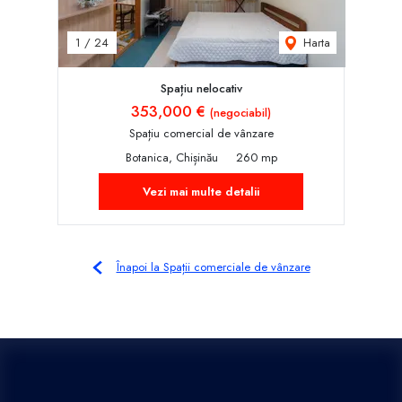
Harta
1
/
24
Spațiu nelocativ
353,000 €
(negociabil)
Spațiu comercial de vânzare
Botanica, Chișinău
260 mp
Vezi mai multe detalii
Înapoi la Spații comerciale de vânzare