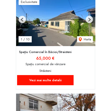
Exclusivitate
Previous
Next
Harta
1
/
10
Spațiu Comercial în Băcioi/Straisteni
65,000 €
Spațiu comercial de vânzare
Străisteni
Vezi mai multe detalii