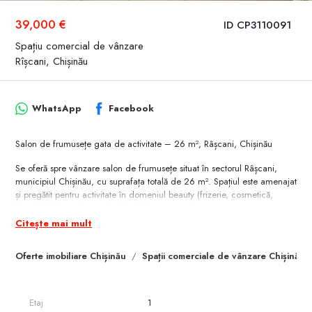
39,000 €
ID CP3110091
Spațiu comercial de vânzare
Rîșcani, Chișinău
WhatsApp
Facebook
Salon de frumusețe gata de activitate – 26 m², Râșcani, Chișinău
Se oferă spre vânzare salon de frumusețe situat în sectorul Râșcani,
municipiul Chișinău, cu suprafața totală de 26 m². Spațiul este amenajat
și pregătit pentru activitate în domeniul beauty (frizerie, cosmetică,
manichiură sau alte servicii de înfrumusețare).
Salonul dispune de o compartimentare practică, lumină naturală și
Citește mai mult
acces facil pentru clienți. Amplasarea într-o zonă locativă cu
infrastructură.
Oferte imobiliare Chișinău
Spații comerciale de vânzare Chișinău
O oportunitate bună atât pentru specialiști din domeniul beauty, cât și
pentru investitori care caută un spațiu comercial compact în Chișinău.
Preț: 39 000 euro.
Etaj
1